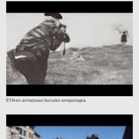
ETAren armatzeari buruzko erreportajea