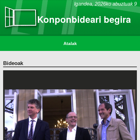
Igandea,
2026ko abuztuak 9
Konponbideari begira
Atalak
Bideoak