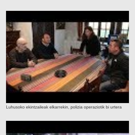
Luhusoko ekintzaileak elkarrekin, polizia operaziotik bi urtera