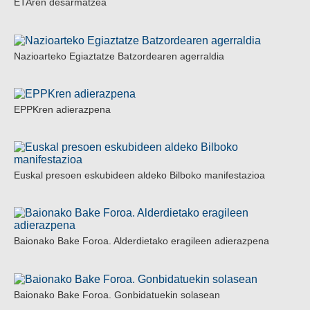
ETAren desarmatzea
Nazioarteko Egiaztatze Batzordearen agerraldia
EPPKren adierazpena
Euskal presoen eskubideen aldeko Bilboko manifestazioa
Baionako Bake Foroa. Alderdietako eragileen adierazpena
Baionako Bake Foroa. Gonbidatuekin solasean