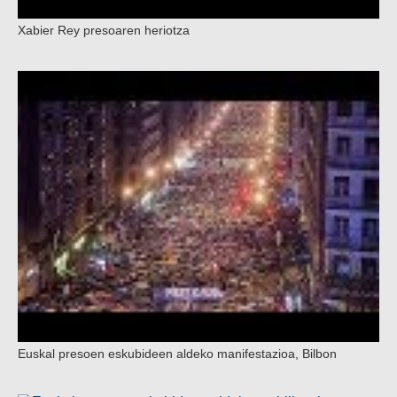
Xabier Rey presoaren heriotza
Euskal presoen eskubideen aldeko manifestazioa, Bilbon