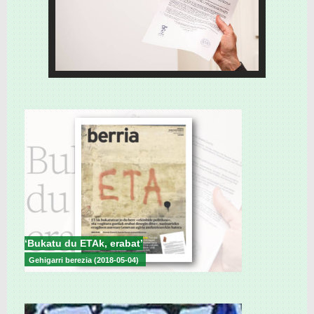
‘Bukatu du ETAk, erabat’
Gehigarri berezia (2018-05-04)