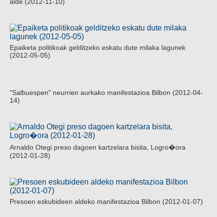
alde (2012-11-10)
Epaiketa politikoak gelditzeko eskatu dute milaka lagunek
(2012-05-05)
"Salbuespen" neurrien aurkako manifestazioa Bilbon (2012-04-
14)
Arnaldo Otegi preso dagoen kartzelara bisita, Logro�ora
(2012-01-28)
Presoen eskubideen aldeko manifestazioa Bilbon (2012-01-07)