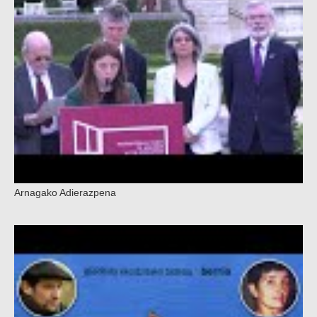
Arnagako Adierazpena