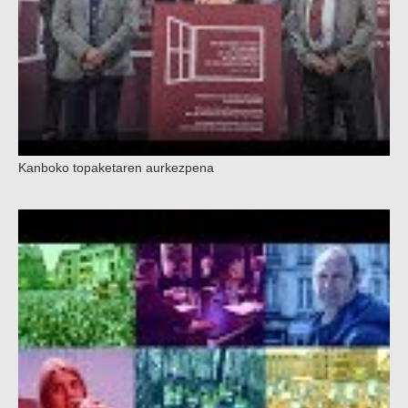
Kanboko topaketaren aurkezpena