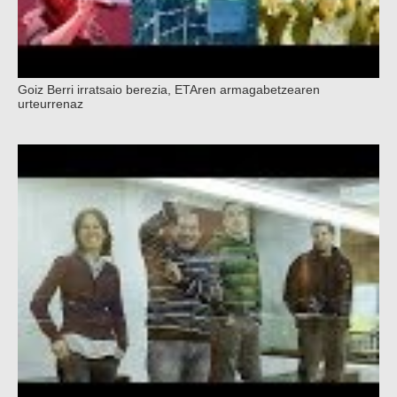
Goiz Berri irratsaio berezia, ETAren armagabetzearen
urteurrenaz