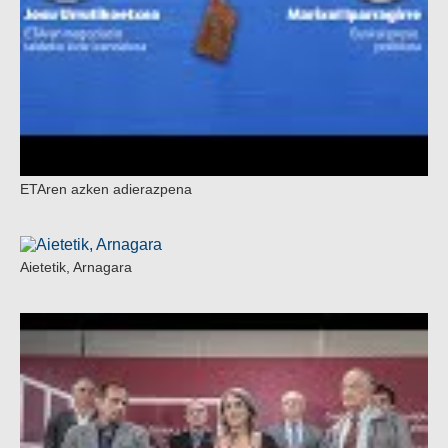
ETAren azken adierazpena
Aietetik, Arnagara