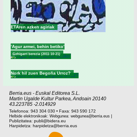
ETAren azken agiriak
‘Agur armei, behin betiko’
Gehigarri berezia (2011-10-21)
Nork hil zuen Begoña Urroz?
Berria.eus
-
Euskal Editorea S.L.
Martin Ugalde Kultur Parkea
,
Andoain
20140
43.223785
-2.014929
Telefonoa:
943 304 030
•
Faxa:
943 590 172
|
Helbide elektronikoak: Webgunea:
webgunea@berria.eus
Publizitatea:
publi@bidera.eu
Harpidetza:
harpidetza@berria.eus