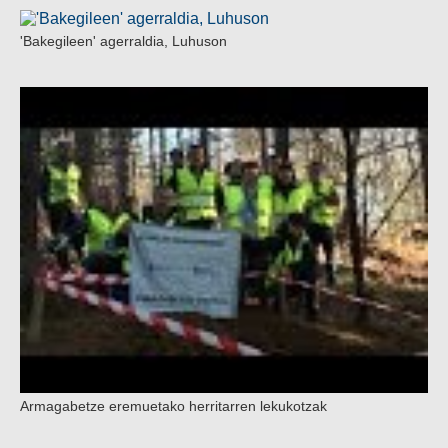
'Bakegileen' agerraldia, Luhuson
Armagabetze eremuetako herritarren lekukotzak