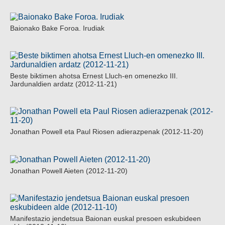
Baionako Bake Foroa. Irudiak
Beste biktimen ahotsa Ernest Lluch-en omenezko III.
Jardunaldien ardatz (2012-11-21)
Jonathan Powell eta Paul Riosen adierazpenak (2012-11-20)
Jonathan Powell Aieten (2012-11-20)
Manifestazio jendetsua Baionan euskal presoen eskubideen