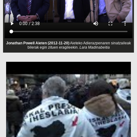
Jonathan Powell Aieten (2012-11-20)
Aieteko Adierazpenaren sinatzaileak
bilerak egin zituen eragileekin.
Lara Madinabeitia