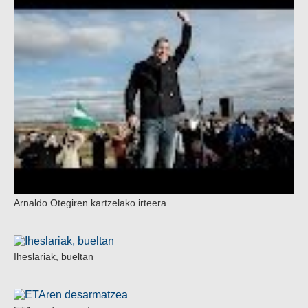
Arnaldo Otegiren kartzelako irteera
Iheslariak, bueltan