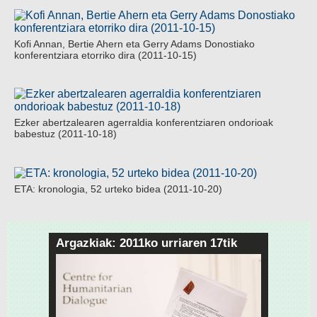
Kofi Annan, Bertie Ahern eta Gerry Adams Donostiako
konferentziara etorriko dira (2011-10-15)
Ezker abertzalearen agerraldia konferentziaren ondorioak
babestuz (2011-10-18)
ETA: kronologia, 52 urteko bidea (2011-10-20)
Argazkiak: 2011ko urriaren 17tik