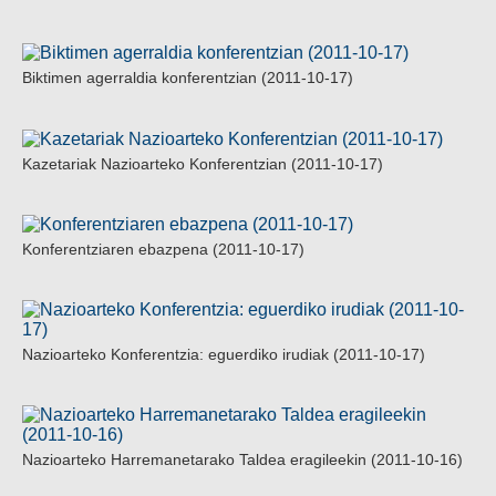
Biktimen agerraldia konferentzian (2011-10-17)
Kazetariak Nazioarteko Konferentzian (2011-10-17)
Konferentziaren ebazpena (2011-10-17)
Nazioarteko Konferentzia: eguerdiko irudiak (2011-10-17)
Nazioarteko Harremanetarako Taldea eragileekin (2011-10-16)