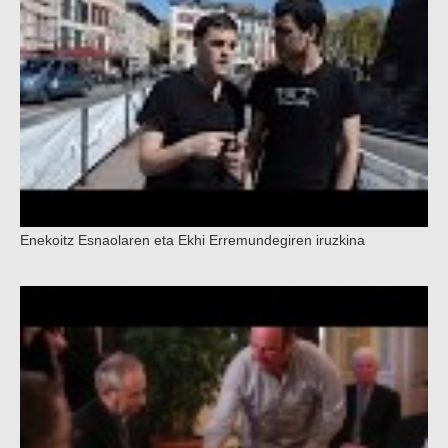
Enekoitz Esnaolaren eta Ekhi Erremundegiren iruzkina