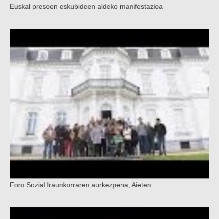
Euskal presoen eskubideen aldeko manifestazioa
Foro Sozial Iraunkorraren aurkezpena, Aieten