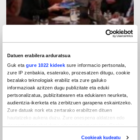
Armagabetzea
Datuen erabilera arduratsua
Guk eta
gure 1022 kideek
sure informacio pertsonala,
zure IP zenbakia, esaterako, prozesatzen ditugu, cookie
bezalako teknologiak erabiliz eta zure gailuko
informazioak azitzen dugu publizitate eta eduki
pertsonalizatua, publizitatearen eta edukiaren neurketa,
audientzia-ikerketa eta zerbitzuen garapena eskaintzeko.
Zure datuak nork eta zertarako erabiltzen dituen
hautatzeko aukera duzu. Zure onespena aldatzen edo
deuseztatzen ahal duzu edozein momentutan, Cookie
deklaraziotik edo Privacy triggerean klikatuz.
Cookieak kudeatu