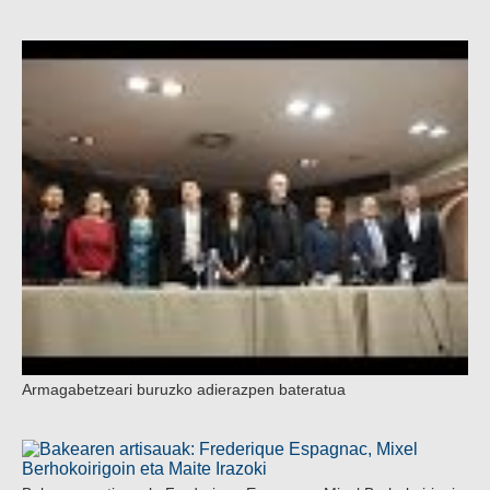
Armagabetzeari buruzko adierazpen bateratua