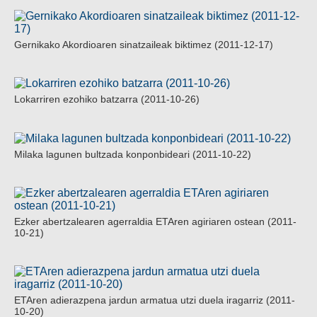
Gernikako Akordioaren sinatzaileak biktimez (2011-12-17)
Lokarriren ezohiko batzarra (2011-10-26)
Milaka lagunen bultzada konponbideari (2011-10-22)
Ezker abertzalearen agerraldia ETAren agiriaren ostean (2011-
10-21)
ETAren adierazpena jardun armatua utzi duela iragarriz (2011-
10-20)