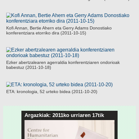
Kofi Annan, Bertie Ahern eta Gerry Adams Donostiako
konferentziara etorriko dira (2011-10-15)
Ezker abertzalearen agerraldia konferentziaren ondorioak
babestuz (2011-10-18)
ETA: kronologia, 52 urteko bidea (2011-10-20)
Argazkiak: 2011ko urriaren 17tik