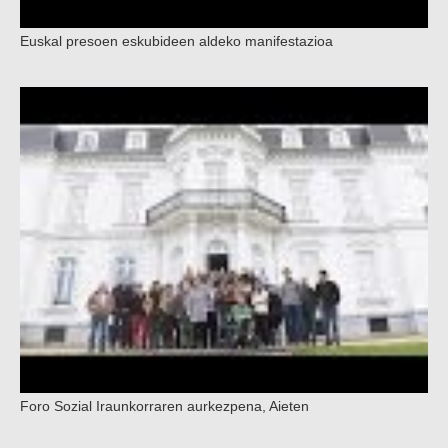
Euskal presoen eskubideen aldeko manifestazioa
Foro Sozial Iraunkorraren aurkezpena, Aieten