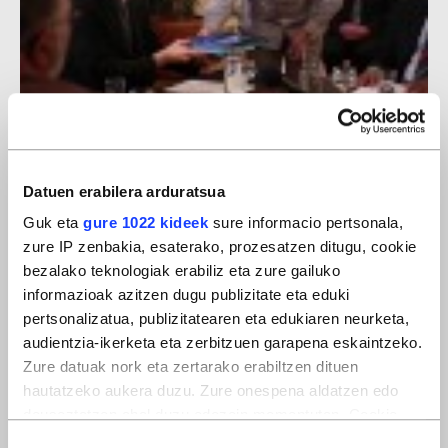
Armagabetzea
Datuen erabilera arduratsua
Guk eta
gure 1022 kideek
sure informacio pertsonala,
zure IP zenbakia, esaterako, prozesatzen ditugu, cookie
bezalako teknologiak erabiliz eta zure gailuko
informazioak azitzen dugu publizitate eta eduki
pertsonalizatua, publizitatearen eta edukiaren neurketa,
audientzia-ikerketa eta zerbitzuen garapena eskaintzeko.
Zure datuak nork eta zertarako erabiltzen dituen
hautatzeko aukera duzu. Zure onespena aldatzen edo
deuseztatzen ahal duzu edozein momentutan, Cookie
deklaraziotik edo Privacy triggerean klikatuz.