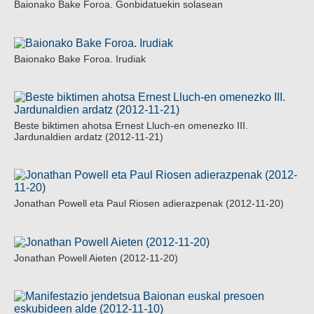
Baionako Bake Foroa. Gonbidatuekin solasean
Baionako Bake Foroa. Irudiak
Beste biktimen ahotsa Ernest Lluch-en omenezko III.
Jardunaldien ardatz (2012-11-21)
Jonathan Powell eta Paul Riosen adierazpenak (2012-11-20)
Jonathan Powell Aieten (2012-11-20)