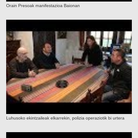
Orain Presoak manifestazioa Baionan
Luhusoko ekintzaileak elkarrekin, polizia operaziotik bi urtera