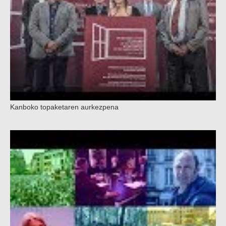
Kanboko topaketaren aurkezpena