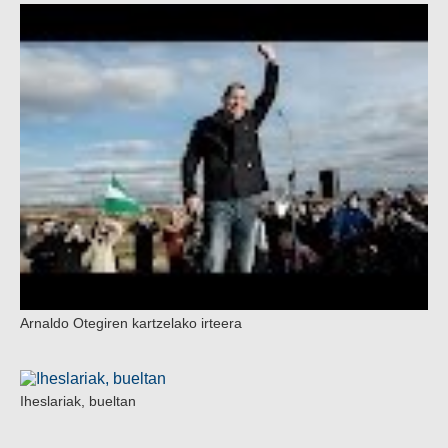
Arnaldo Otegiren kartzelako irteera
Iheslariak, bueltan