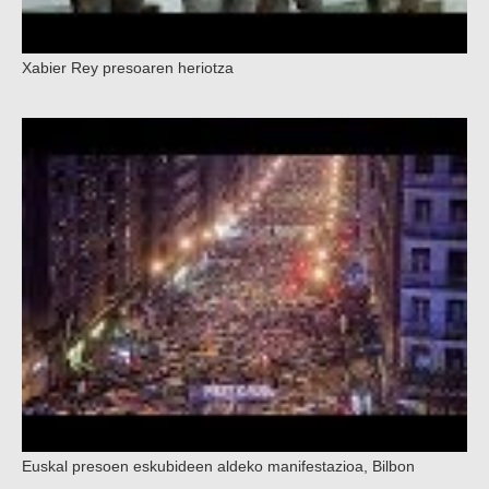
Xabier Rey presoaren heriotza
Euskal presoen eskubideen aldeko manifestazioa, Bilbon