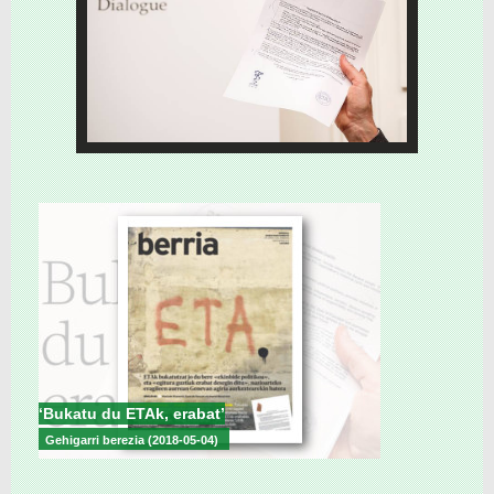
‘Bukatu du ETAk, erabat’
Gehigarri berezia (2018-05-04)