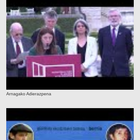
Arnagako Adierazpena