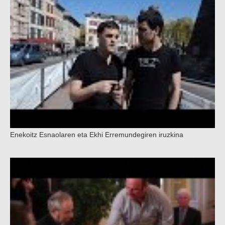
Enekoitz Esnaolaren eta Ekhi Erremundegiren iruzkina