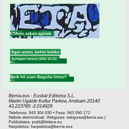
ETAren azken agiriak
‘Agur armei, behin betiko’
Gehigarri berezia (2011-10-21)
Nork hil zuen Begoña Urroz?
Berria.eus
-
Euskal Editorea S.L.
Martin Ugalde Kultur Parkea
,
Andoain
20140
43.223785
-2.014929
Telefonoa:
943 304 030
•
Faxa:
943 590 172
|
Helbide elektronikoak: Webgunea:
webgunea@berria.eus
Publizitatea:
publi@bidera.eu
Harpidetza:
harpidetza@berria.eus