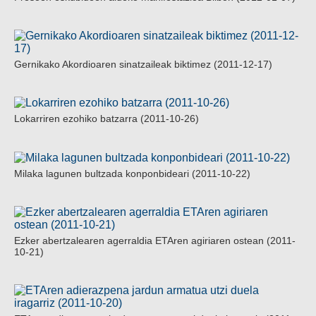
Gernikako Akordioaren sinatzaileak biktimez (2011-12-17)
Lokarriren ezohiko batzarra (2011-10-26)
Milaka lagunen bultzada konponbideari (2011-10-22)
Ezker abertzalearen agerraldia ETAren agiriaren ostean (2011-
10-21)