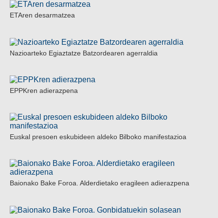
ETAren desarmatzea
Nazioarteko Egiaztatze Batzordearen agerraldia
EPPKren adierazpena
Euskal presoen eskubideen aldeko Bilboko manifestazioa
Baionako Bake Foroa. Alderdietako eragileen adierazpena