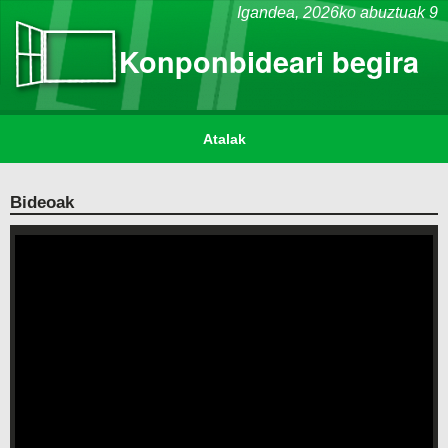
Igandea,
2026ko abuztuak 9
Konponbideari begira
Atalak
Bideoak