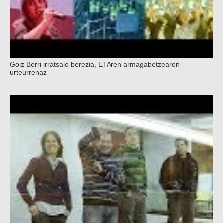
Goiz Berri irratsaio berezia, ETAren armagabetzearen
urteurrenaz