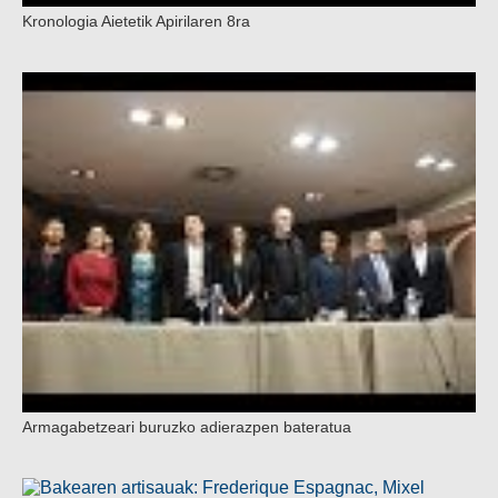
Kronologia Aietetik Apirilaren 8ra
Armagabetzeari buruzko adierazpen bateratua