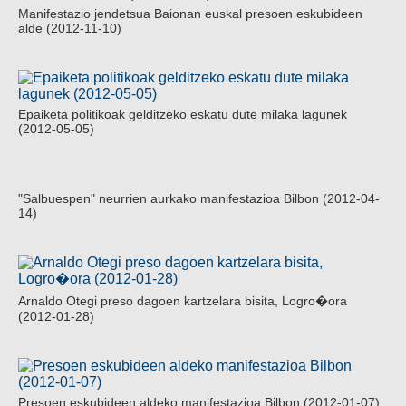
Manifestazio jendetsua Baionan euskal presoen eskubideen
alde (2012-11-10)
Epaiketa politikoak gelditzeko eskatu dute milaka lagunek
(2012-05-05)
"Salbuespen" neurrien aurkako manifestazioa Bilbon (2012-04-
14)
Arnaldo Otegi preso dagoen kartzelara bisita, Logro�ora
(2012-01-28)
Presoen eskubideen aldeko manifestazioa Bilbon (2012-01-07)