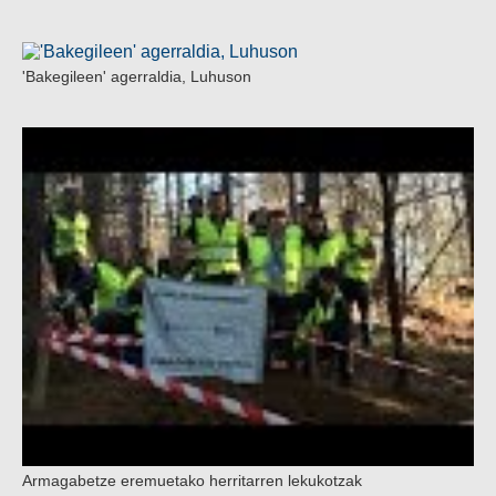
'Bakegileen' agerraldia, Luhuson
Armagabetze eremuetako herritarren lekukotzak