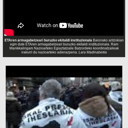
ETAren armagabetzeari buruzko ekitaldi instituzionala
Baionako antzokian
egin dute ETAren armagabetzeari buruzko ekitaldi instituzionala. Ram
Manikkalingam Nazioarteko Egiaztatzaile Batzordeko koordinatzaileak
irakurri du nazioarteko adierazpena.
Lara Madinabeitia