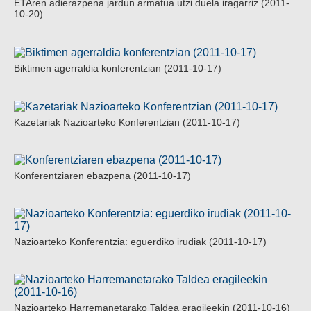
ETAren adierazpena jardun armatua utzi duela iragarriz (2011-
10-20)
Biktimen agerraldia konferentzian (2011-10-17)
Kazetariak Nazioarteko Konferentzian (2011-10-17)
Konferentziaren ebazpena (2011-10-17)
Nazioarteko Konferentzia: eguerdiko irudiak (2011-10-17)
Nazioarteko Harremanetarako Taldea eragileekin (2011-10-16)