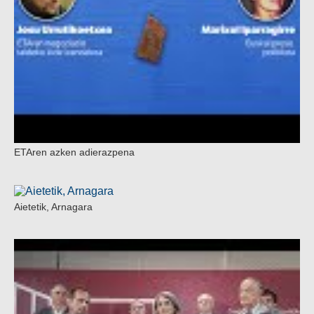
ETAren azken adierazpena
Aietetik, Arnagara