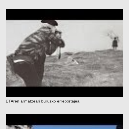
ETAren armatzeari buruzko erreportajea