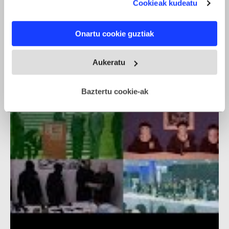
Cookieak kudeatu
If you allow, we would also like to:
Onartu cookie guztiak
Collect information about your geographical location
which can be accurate to within several meters
ETAren armagabetzeari buruzko ekitaldi instituzionala
Identify your device by actively scanning it for
Aukeratu
specific characteristics (fingerprinting)
Find out more about how your personal data is processed
Baztertu cookie-ak
and set your preferences in the
details section
.
Webgune honek cookie propioak eta hirugarrenen cookie-
fitxategiak erabiltzen ditu. Zure esperientzia eta
zerbitzuak hobetzeko asmoz, cookie teknologiaz
baliatzen gara. Ohar hau onartuz gero, teknologia hori
erabiltzeko baimen esplizitua ematen diguzu.
Gehiago
irakurri