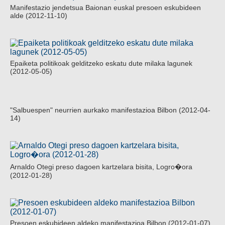
Manifestazio jendetsua Baionan euskal presoen eskubideen
alde (2012-11-10)
Epaiketa politikoak gelditzeko eskatu dute milaka lagunek
(2012-05-05)
"Salbuespen" neurrien aurkako manifestazioa Bilbon (2012-04-
14)
Arnaldo Otegi preso dagoen kartzelara bisita, Logro�ora
(2012-01-28)
Presoen eskubideen aldeko manifestazioa Bilbon (2012-01-07)