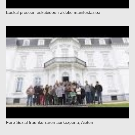
Euskal presoen eskubideen aldeko manifestazioa
Foro Sozial Iraunkorraren aurkezpena, Aieten