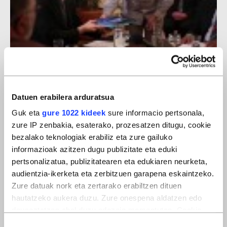
Armagabetzea
Datuen erabilera arduratsua
Guk eta
gure 1022 kideek
sure informacio pertsonala,
zure IP zenbakia, esaterako, prozesatzen ditugu, cookie
bezalako teknologiak erabiliz eta zure gailuko
informazioak azitzen dugu publizitate eta eduki
pertsonalizatua, publizitatearen eta edukiaren neurketa,
audientzia-ikerketa eta zerbitzuen garapena eskaintzeko.
Zure datuak nork eta zertarako erabiltzen dituen
hautatzeko aukera duzu. Zure onespena aldatzen edo
deuseztatzen ahal duzu edozein momentutan, Cookie
deklaraziotik edo Privacy triggerean klikatuz.