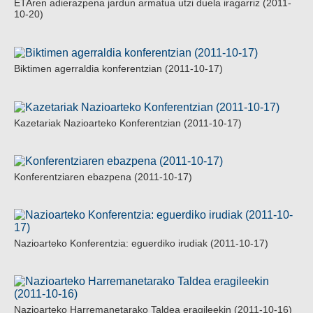
ETAren adierazpena jardun armatua utzi duela iragarriz (2011-
10-20)
Biktimen agerraldia konferentzian (2011-10-17)
Kazetariak Nazioarteko Konferentzian (2011-10-17)
Konferentziaren ebazpena (2011-10-17)
Nazioarteko Konferentzia: eguerdiko irudiak (2011-10-17)
Nazioarteko Harremanetarako Taldea eragileekin (2011-10-16)