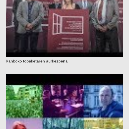
Kanboko topaketaren aurkezpena