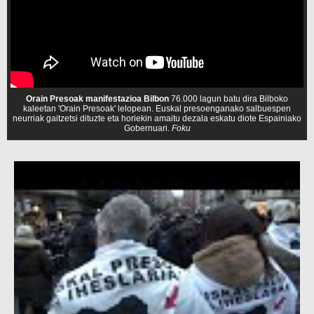
Orain Presoak manifestazioa Bilbon
76.000 lagun batu dira Bilboko
kaleetan 'Orain Presoak' lelopean. Euskal presoenganako salbuespen
neurriak gaitzetsi dituzte eta horiekin amaitu dezala eskatu diote Espainiako
Gobernuari.
Foku