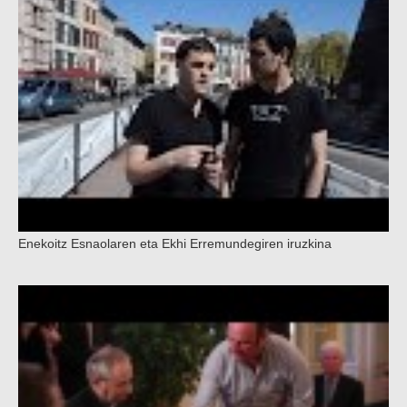
Enekoitz Esnaolaren eta Ekhi Erremundegiren iruzkina