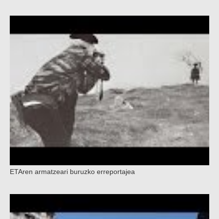
ETAren armatzeari buruzko erreportajea