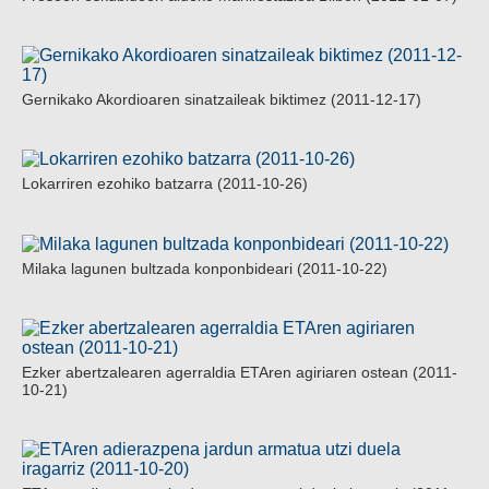
Gernikako Akordioaren sinatzaileak biktimez (2011-12-17)
Lokarriren ezohiko batzarra (2011-10-26)
Milaka lagunen bultzada konponbideari (2011-10-22)
Ezker abertzalearen agerraldia ETAren agiriaren ostean (2011-
10-21)