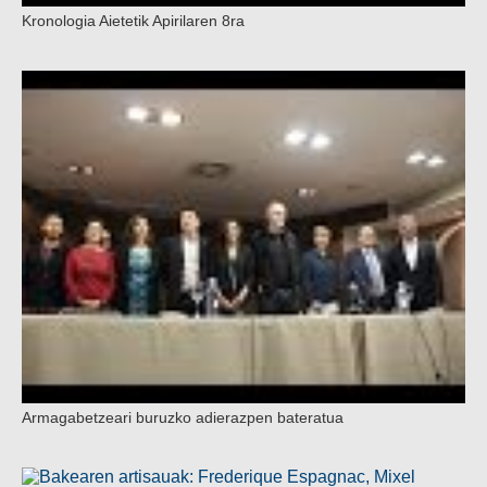
Kronologia Aietetik Apirilaren 8ra
Armagabetzeari buruzko adierazpen bateratua