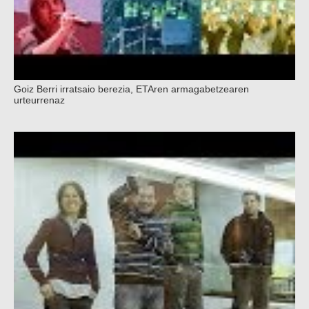
Goiz Berri irratsaio berezia, ETAren armagabetzearen
urteurrenaz