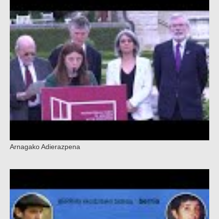
Arnagako Adierazpena