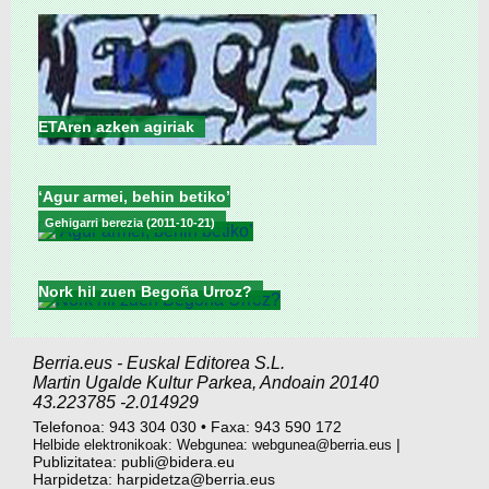
ETAren azken agiriak
‘Agur armei, behin betiko’
Gehigarri berezia (2011-10-21)
Nork hil zuen Begoña Urroz?
Berria.eus
-
Euskal Editorea S.L.
Martin Ugalde Kultur Parkea
,
Andoain
20140
43.223785
-2.014929
Telefonoa:
943 304 030
•
Faxa:
943 590 172
|
Helbide elektronikoak: Webgunea:
webgunea@berria.eus
Publizitatea:
publi@bidera.eu
Harpidetza:
harpidetza@berria.eus