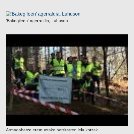
'Bakegileen' agerraldia, Luhuson
Armagabetze eremuetako herritarren lekukotzak