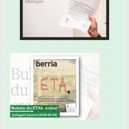
‘Bukatu du ETAk, erabat’
Gehigarri berezia (2018-05-04)