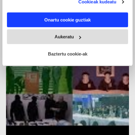
Cookieak kudeatu
If you allow, we would also like to:
Onartu cookie guztiak
Collect information about your geographical location
which can be accurate to within several meters
ETAren armagabetzeari buruzko ekitaldi instituzionala
Identify your device by actively scanning it for
Aukeratu
specific characteristics (fingerprinting)
Find out more about how your personal data is processed
Baztertu cookie-ak
and set your preferences in the
details section
.
Webgune honek cookie propioak eta hirugarrenen cookie-
fitxategiak erabiltzen ditu. Zure esperientzia eta
zerbitzuak hobetzeko asmoz, cookie teknologiaz
baliatzen gara. Ohar hau onartuz gero, teknologia hori
erabiltzeko baimen esplizitua ematen diguzu.
Gehiago
irakurri