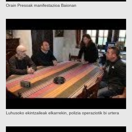
Orain Presoak manifestazioa Baionan
Luhusoko ekintzaileak elkarrekin, polizia operaziotik bi urtera