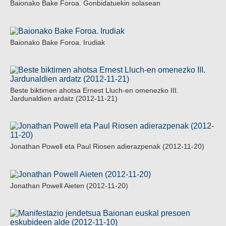
Baionako Bake Foroa. Gonbidatuekin solasean
Baionako Bake Foroa. Irudiak
Beste biktimen ahotsa Ernest Lluch-en omenezko III.
Jardunaldien ardatz (2012-11-21)
Jonathan Powell eta Paul Riosen adierazpenak (2012-11-20)
Jonathan Powell Aieten (2012-11-20)