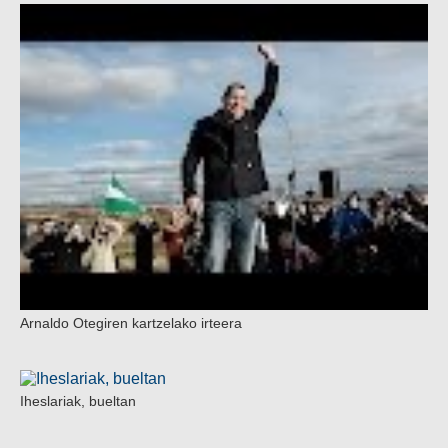
Arnaldo Otegiren kartzelako irteera
Iheslariak, bueltan