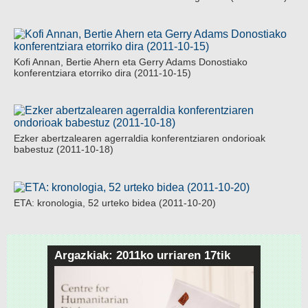
Kofi Annan, Bertie Ahern eta Gerry Adams Donostiako
konferentziara etorriko dira (2011-10-15)
Ezker abertzalearen agerraldia konferentziaren ondorioak
babestuz (2011-10-18)
ETA: kronologia, 52 urteko bidea (2011-10-20)
Argazkiak: 2011ko urriaren 17tik