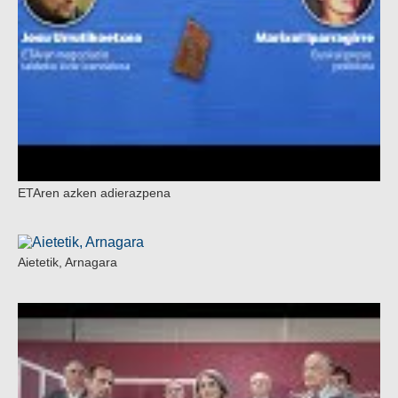
ETAren azken adierazpena
Aietetik, Arnagara