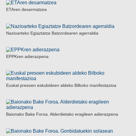
ETAren desarmatzea
Nazioarteko Egiaztatze Batzordearen agerraldia
EPPKren adierazpena
Euskal presoen eskubideen aldeko Bilboko manifestazioa
Baionako Bake Foroa. Alderdietako eragileen adierazpena