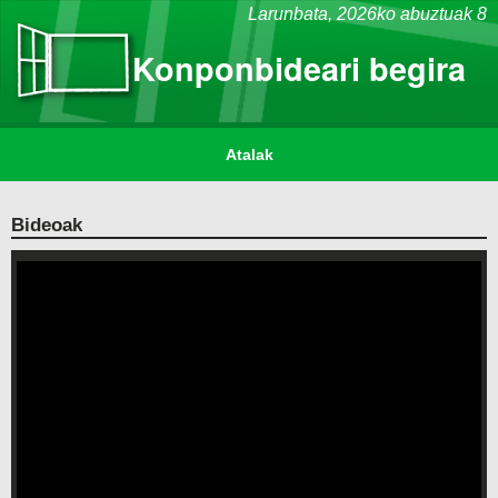
Larunbata,
2026ko abuztuak 8
Konponbideari begira
Atalak
Bideoak