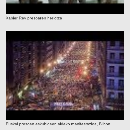
Xabier Rey presoaren heriotza
Euskal presoen eskubideen aldeko manifestazioa, Bilbon