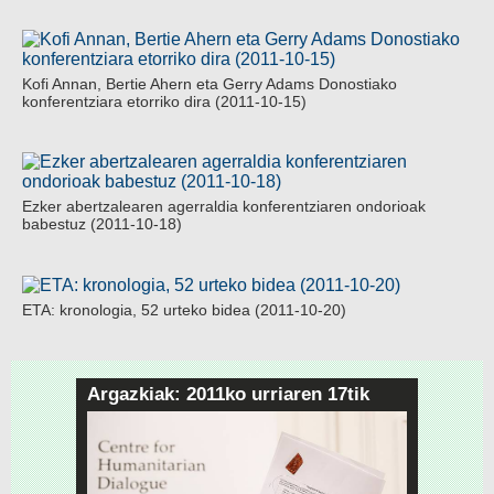
Kofi Annan, Bertie Ahern eta Gerry Adams Donostiako
konferentziara etorriko dira (2011-10-15)
Ezker abertzalearen agerraldia konferentziaren ondorioak
babestuz (2011-10-18)
ETA: kronologia, 52 urteko bidea (2011-10-20)
Argazkiak: 2011ko urriaren 17tik