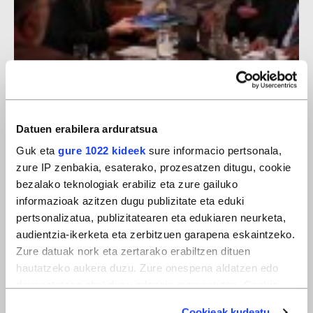
Armagabetzea
Datuen erabilera arduratsua
Guk eta
gure 1022 kideek
sure informacio pertsonala,
zure IP zenbakia, esaterako, prozesatzen ditugu, cookie
bezalako teknologiak erabiliz eta zure gailuko
informazioak azitzen dugu publizitate eta eduki
pertsonalizatua, publizitatearen eta edukiaren neurketa,
audientzia-ikerketa eta zerbitzuen garapena eskaintzeko.
Zure datuak nork eta zertarako erabiltzen dituen
hautatzeko aukera duzu. Zure onespena aldatzen edo
deuseztatzen ahal duzu edozein momentutan, Cookie
deklaraziotik edo Privacy triggerean klikatuz.
Cookieak kudeatu