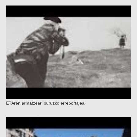
ETAren armatzeari buruzko erreportajea