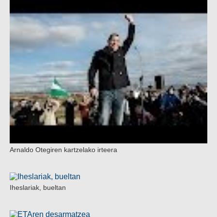
Arnaldo Otegiren kartzelako irteera
Iheslariak, bueltan