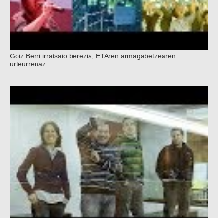
Goiz Berri irratsaio berezia, ETAren armagabetzearen
urteurrenaz