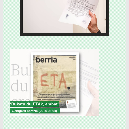
‘Bukatu du ETAk, erabat’
Gehigarri berezia (2018-05-04)