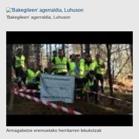
'Bakegileen' agerraldia, Luhuson
Armagabetze eremuetako herritarren lekukotzak