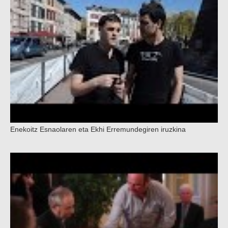
Enekoitz Esnaolaren eta Ekhi Erremundegiren iruzkina