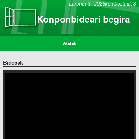
Larunbata,
2026ko abuztuak 8
Konponbideari begira
Atalak
Bideoak