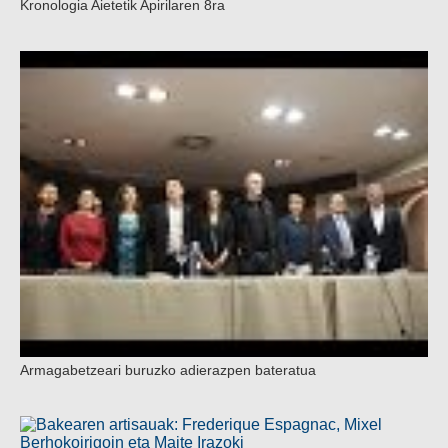
Kronologia Aietetik Apirilaren 8ra
Armagabetzeari buruzko adierazpen bateratua