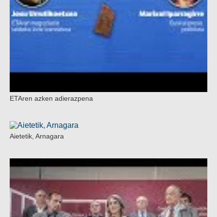
ETAren azken adierazpena
Aietetik, Arnagara