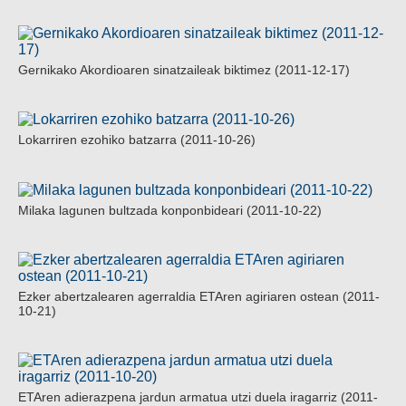
Gernikako Akordioaren sinatzaileak biktimez (2011-12-17)
Lokarriren ezohiko batzarra (2011-10-26)
Milaka lagunen bultzada konponbideari (2011-10-22)
Ezker abertzalearen agerraldia ETAren agiriaren ostean (2011-
10-21)
ETAren adierazpena jardun armatua utzi duela iragarriz (2011-