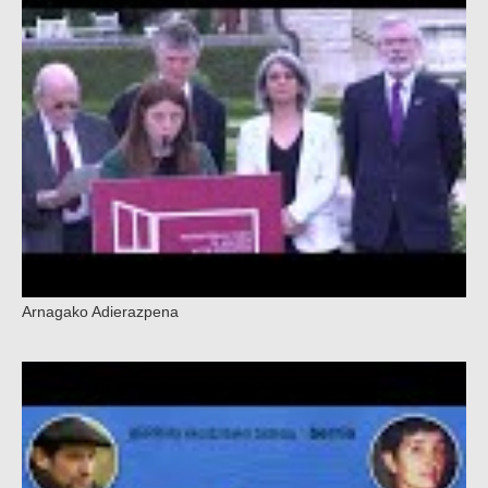
Arnagako Adierazpena