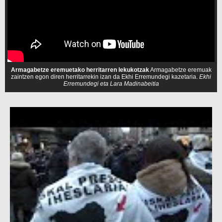
Armagabetze eremuetako herritarren lekukotzak
Armagabetze eremuak
zaintzen egon diren herritarrekin izan da Ekhi Erremundegi kazetaria.
Ekhi
Erremundegi eta Lara Madinabeitia