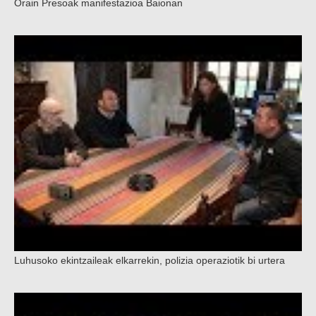
Orain Presoak manifestazioa Baionan
Luhusoko ekintzaileak elkarrekin, polizia operaziotik bi urtera