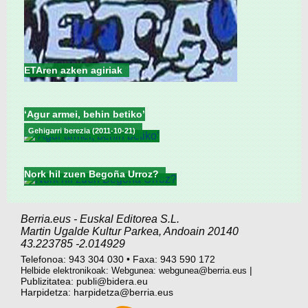
ETAren azken agiriak
‘Agur armei, behin betiko’
Gehigarri berezia (2011-10-21)
Nork hil zuen Begoña Urroz?
Berria.eus
-
Euskal Editorea S.L.
Martin Ugalde Kultur Parkea
,
Andoain
20140
43.223785
-2.014929
Telefonoa:
943 304 030
•
Faxa:
943 590 172
|
Helbide elektronikoak: Webgunea:
webgunea@berria.eus
Publizitatea:
publi@bidera.eu
Harpidetza:
harpidetza@berria.eus