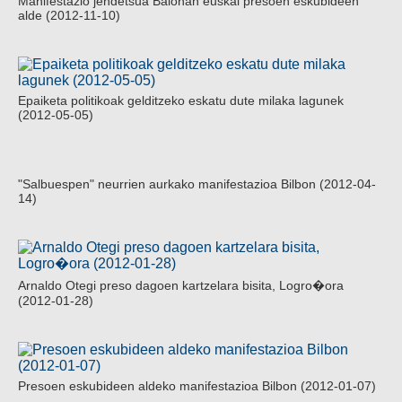
Manifestazio jendetsua Baionan euskal presoen eskubideen
alde (2012-11-10)
Epaiketa politikoak gelditzeko eskatu dute milaka lagunek
(2012-05-05)
"Salbuespen" neurrien aurkako manifestazioa Bilbon (2012-04-
14)
Arnaldo Otegi preso dagoen kartzelara bisita, Logro�ora
(2012-01-28)
Presoen eskubideen aldeko manifestazioa Bilbon (2012-01-07)