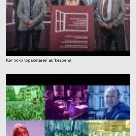
Kanboko topaketaren aurkezpena