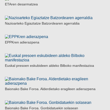
ETAren desarmatzea
Nazioarteko Egiaztatze Batzordearen agerraldia
EPPKren adierazpena
Euskal presoen eskubideen aldeko Bilboko manifestazioa
Baionako Bake Foroa. Alderdietako eragileen adierazpena
Baionako Bake Foroa. Gonbidatuekin solasean