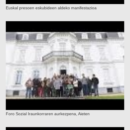
Euskal presoen eskubideen aldeko manifestazioa
Foro Sozial Iraunkorraren aurkezpena, Aieten