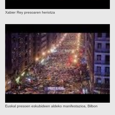
Xabier Rey presoaren heriotza
Euskal presoen eskubideen aldeko manifestazioa, Bilbon