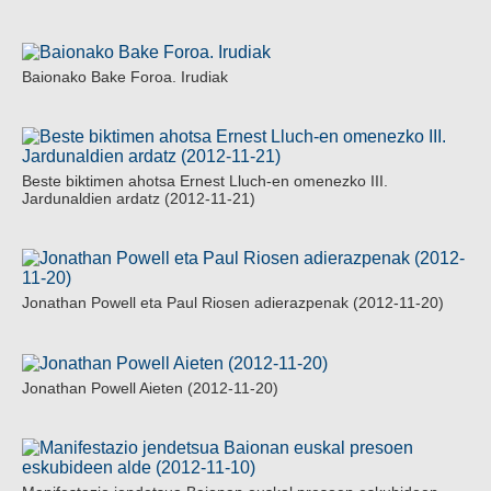
Baionako Bake Foroa. Irudiak
Beste biktimen ahotsa Ernest Lluch-en omenezko III.
Jardunaldien ardatz (2012-11-21)
Jonathan Powell eta Paul Riosen adierazpenak (2012-11-20)
Jonathan Powell Aieten (2012-11-20)