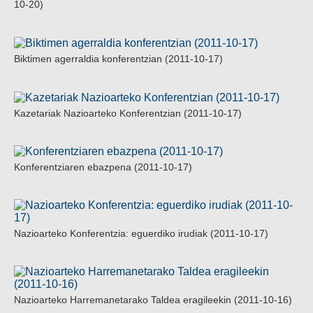
10-20)
Biktimen agerraldia konferentzian (2011-10-17)
Kazetariak Nazioarteko Konferentzian (2011-10-17)
Konferentziaren ebazpena (2011-10-17)
Nazioarteko Konferentzia: eguerdiko irudiak (2011-10-17)
Nazioarteko Harremanetarako Taldea eragileekin (2011-10-16)