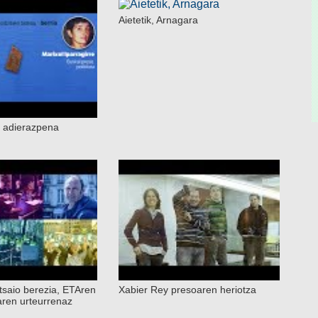
Aietetik, Arnagara
 adierazpena
atsaio berezia, ETAren
Xabier Rey presoaren heriotza
ren urteurrenaz