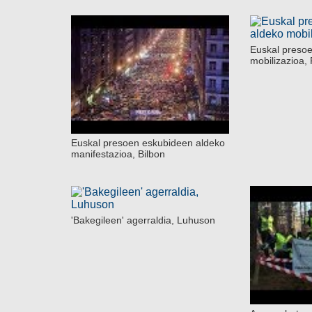
Euskal preso
mobilizazioa, 
Euskal presoen eskubideen aldeko
manifestazioa, Bilbon
'Bakegileen' agerraldia, Luhuson