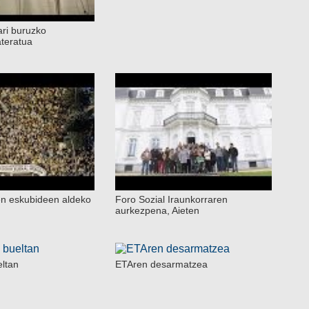
ri buruzko
teratua
en eskubideen aldeko
Foro Sozial Iraunkorraren
aurkezpena, Aieten
eltan
ETAren desarmatzea