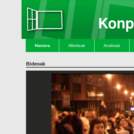
Konp
Hasiera
Albisteak
Analisiak
Bideoak