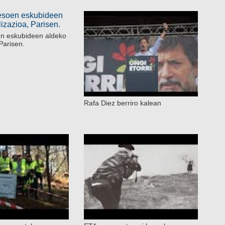
en eskubideen aldeko
Parisen.
Rafa Diez berriro kalean