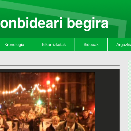
onbideari begira
Kronologia
Elkarrizketak
Bideoak
Argazki