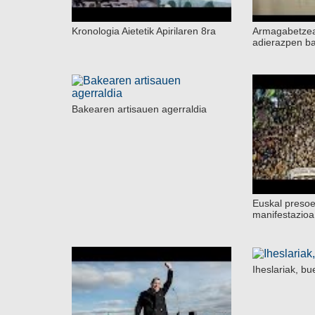
Kronologia Aietetik Apirilaren 8ra
Armagabetzea
adierazpen ba
Bakearen artisauen agerraldia
Euskal preso
manifestazioa
Iheslariak, bu