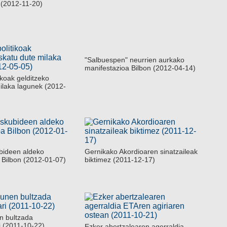
 (2012-11-20)
"Salbuespen" neurrien aurkako
manifestazioa Bilbon (2012-04-14)
ikoak gelditzeko
ilaka lagunek (2012-
bideen aldeko
Gernikako Akordioaren sinatzaileak
 Bilbon (2012-01-07)
biktimez (2011-12-17)
n bultzada
 (2011-10-22)
Ezker abertzalearen agerraldia