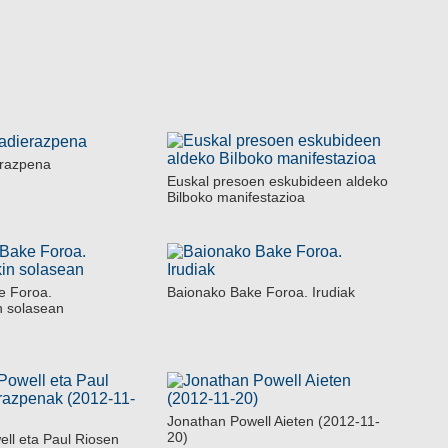
razpena
Euskal presoen eskubideen aldeko
Bilboko manifestazioa
e Foroa.
Baionako Bake Foroa. Irudiak
n solasean
Jonathan Powell Aieten (2012-11-
20)
ll eta Paul Riosen