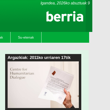
Igandea,
2026ko abuztuak 9
ak
Su-etenak
Argazkiak: 2011ko urriaren 17tik