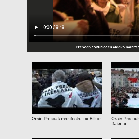
Presoen eskubideen aldeko manifes
Orain Presoak manifestazioa Bilbon
Orain Presoak
Baionan