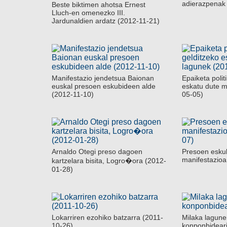
adierazpenak
Beste biktimen ahotsa Ernest
Lluch-en omenezko III.
Jardunaldien ardatz (2012-11-21)
Manifestazio jendetsua Baionan
Epaiketa polit
euskal presoen eskubideen alde
eskatu dute m
(2012-11-10)
05-05)
Arnaldo Otegi preso dagoen
Presoen esku
manifestazioa
kartzelara bisita, Logro�ora (2012-
01-28)
Lokarriren ezohiko batzarra (2011-
Milaka lagune
10-26)
konponbideari