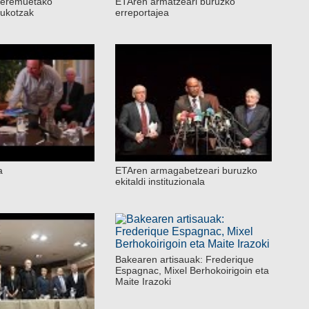
 eremuetako
ETAren armatzeari buruzko
kukotzak
erreportajea
a
ETAren armagabetzeari buruzko
ekitaldi instituzionala
Bakearen artisauak: Frederique
Espagnac, Mixel Berhokoirigoin eta
Maite Irazoki