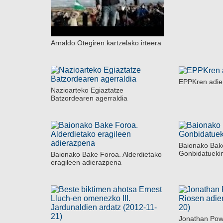
Arnaldo Otegiren kartzelako irteera
EPPKren adie
Nazioarteko Egiaztatze
Batzordearen agerraldia
Baionako Bak
Gonbidatueki
Baionako Bake Foroa. Alderdietako
eragileen adierazpena
Jonathan Powe