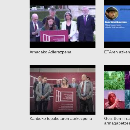
Arnagako Adierazpena
ETAren azken
Kanboko topaketaren aurkezpena
Goiz Berri irr
armagabetzea