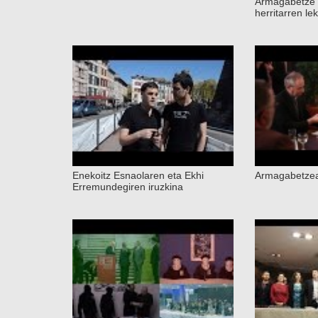
Armagabetze
herritarren le
Enekoitz Esnaolaren eta Ekhi
Armagabetze
Erremundegiren iruzkina