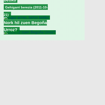
betiko’
Gehigarri berezia (2011-10-
21)
Nork hil zuen Begoña
Urroz?