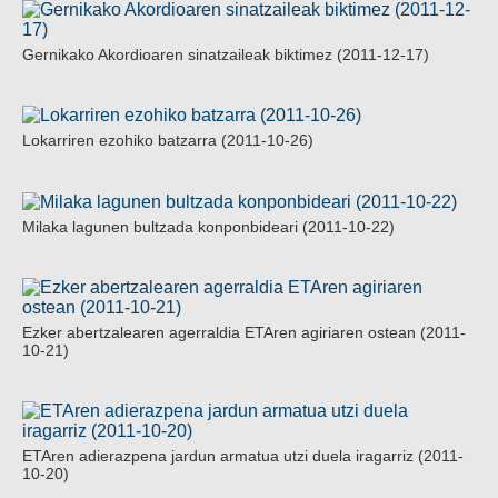
Gernikako Akordioaren sinatzaileak biktimez (2011-12-17)
Lokarriren ezohiko batzarra (2011-10-26)
Milaka lagunen bultzada konponbideari (2011-10-22)
Ezker abertzalearen agerraldia ETAren agiriaren ostean (2011-
10-21)
ETAren adierazpena jardun armatua utzi duela iragarriz (2011-
10-20)