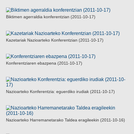
Biktimen agerraldia konferentzian (2011-10-17)
Kazetariak Nazioarteko Konferentzian (2011-10-17)
Konferentziaren ebazpena (2011-10-17)
Nazioarteko Konferentzia: eguerdiko irudiak (2011-10-17)
Nazioarteko Harremanetarako Taldea eragileekin (2011-10-16)