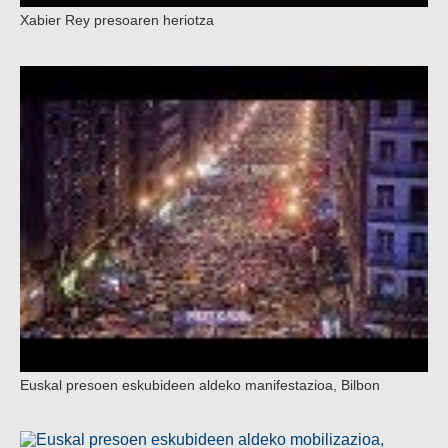
Xabier Rey presoaren heriotza
Euskal presoen eskubideen aldeko manifestazioa, Bilbon