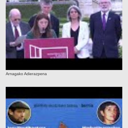
Arnagako Adierazpena