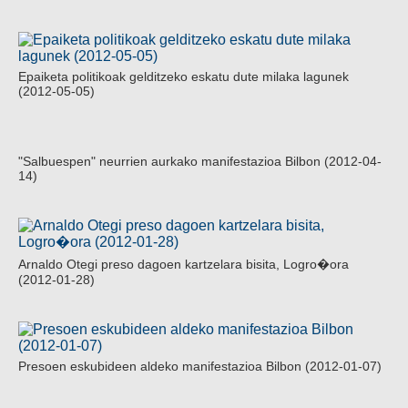
Epaiketa politikoak gelditzeko eskatu dute milaka lagunek
(2012-05-05)
"Salbuespen" neurrien aurkako manifestazioa Bilbon (2012-04-
14)
Arnaldo Otegi preso dagoen kartzelara bisita, Logro�ora
(2012-01-28)
Presoen eskubideen aldeko manifestazioa Bilbon (2012-01-07)