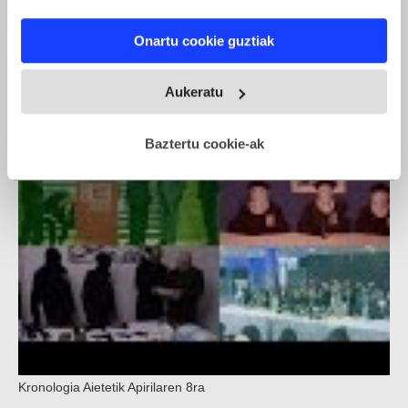
If you allow, we would also like to:
Onartu cookie guztiak
Collect information about your geographical location
ETAren armagabetzeari buruzko ekitaldi instituzionala
which can be accurate to within several meters
Identify your device by actively scanning it for
Aukeratu
specific characteristics (fingerprinting)
Find out more about how your personal data is processed
Baztertu cookie-ak
and set your preferences in the
details section
.
Webgune honek cookie propioak eta hirugarrenen cookie-
fitxategiak erabiltzen ditu. Zure esperientzia eta
zerbitzuak hobetzeko asmoz, cookie teknologiaz
baliatzen gara. Ohar hau onartuz gero, teknologia hori
erabiltzeko baimen esplizitua ematen diguzu.
Gehiago
irakurri
Kronologia Aietetik Apirilaren 8ra