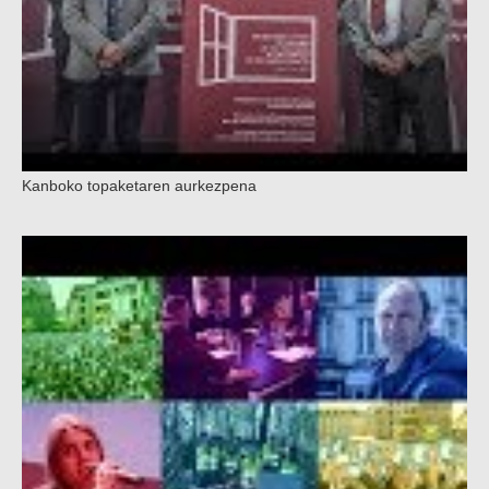
Kanboko topaketaren aurkezpena