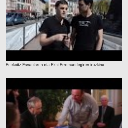
Enekoitz Esnaolaren eta Ekhi Erremundegiren iruzkina