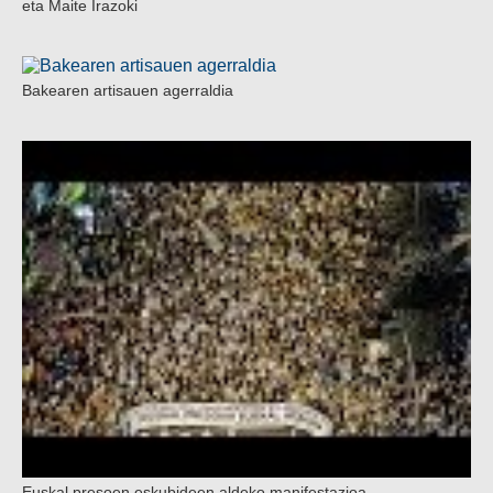
eta Maite Irazoki
Bakearen artisauen agerraldia
Euskal presoen eskubideen aldeko manifestazioa