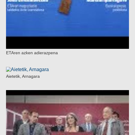
ETAren azken adierazpena
Aietetik, Arnagara