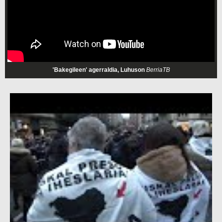
'Bakegileen' agerraldia, Luhuson
BerriaTB