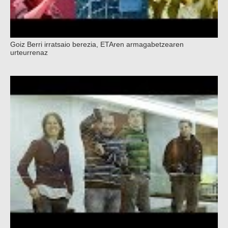
Goiz Berri irratsaio berezia, ETAren armagabetzearen
urteurrenaz