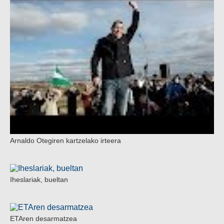
Arnaldo Otegiren kartzelako irteera
Iheslariak, bueltan
ETAren desarmatzea