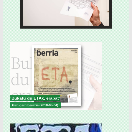
‘Bukatu du ETAk, erabat’
Gehigarri berezia (2018-05-04)