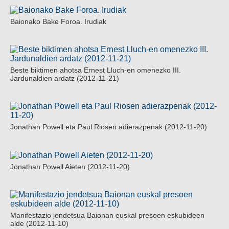
Baionako Bake Foroa. Irudiak
Beste biktimen ahotsa Ernest Lluch-en omenezko III.
Jardunaldien ardatz (2012-11-21)
Jonathan Powell eta Paul Riosen adierazpenak (2012-11-20)
Jonathan Powell Aieten (2012-11-20)
Manifestazio jendetsua Baionan euskal presoen eskubideen
alde (2012-11-10)