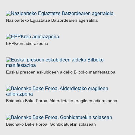
Nazioarteko Egiaztatze Batzordearen agerraldia
EPPKren adierazpena
Euskal presoen eskubideen aldeko Bilboko manifestazioa
Baionako Bake Foroa. Alderdietako eragileen adierazpena
Baionako Bake Foroa. Gonbidatuekin solasean