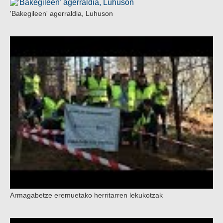
'Bakegileen' agerraldia, Luhuson
Armagabetze eremuetako herritarren lekukotzak