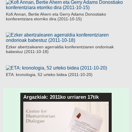
Kofi Annan, Bertie Ahern eta Gerry Adams Donostiako
konferentziara etorriko dira (2011-10-15)
Ezker abertzalearen agerraldia konferentziaren ondorioak
babestuz (2011-10-18)
ETA: kronologia, 52 urteko bidea (2011-10-20)
Argazkiak: 2011ko urriaren 17tik