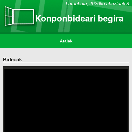
Larunbata,
2026ko abuztuak 8
Konponbideari begira
Atalak
Bideoak