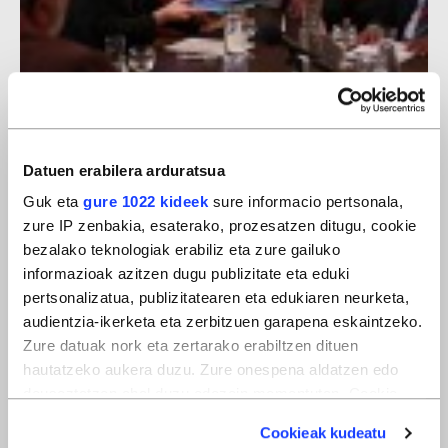
Armagabetzea
Datuen erabilera arduratsua
Guk eta
gure 1022 kideek
sure informacio pertsonala,
zure IP zenbakia, esaterako, prozesatzen ditugu, cookie
bezalako teknologiak erabiliz eta zure gailuko
informazioak azitzen dugu publizitate eta eduki
pertsonalizatua, publizitatearen eta edukiaren neurketa,
audientzia-ikerketa eta zerbitzuen garapena eskaintzeko.
Zure datuak nork eta zertarako erabiltzen dituen
hautatzeko aukera duzu. Zure onespena aldatzen edo
deuseztatzen ahal duzu edozein momentutan, Cookie
deklaraziotik edo Privacy triggerean klikatuz.
Cookieak kudeatu