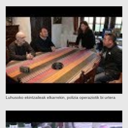
Luhusoko ekintzaileak elkarrekin, polizia operaziotik bi urtera