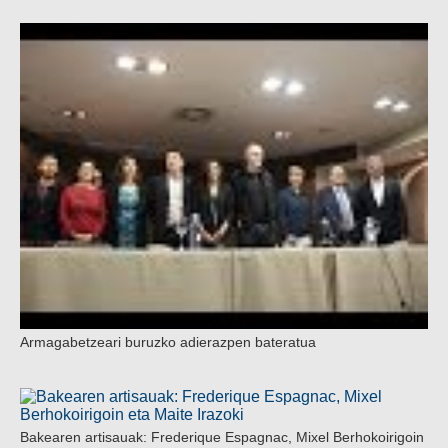
Armagabetzeari buruzko adierazpen bateratua
Bakearen artisauak: Frederique Espagnac, Mixel Berhokoirigoin