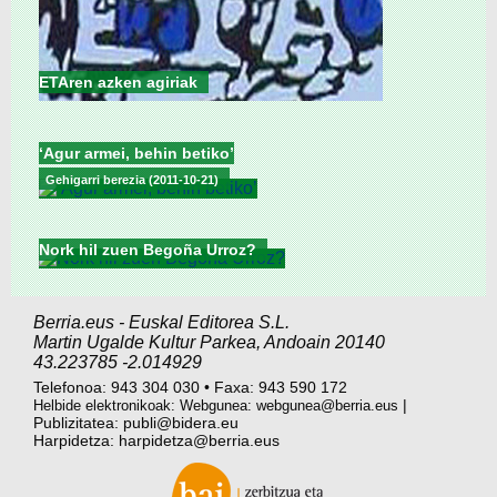
ETAren azken agiriak
‘Agur armei, behin betiko’
Gehigarri berezia (2011-10-21)
Nork hil zuen Begoña Urroz?
Berria.eus
-
Euskal Editorea S.L.
Martin Ugalde Kultur Parkea
,
Andoain
20140
43.223785
-2.014929
Telefonoa:
943 304 030
•
Faxa:
943 590 172
|
Helbide elektronikoak: Webgunea:
webgunea@berria.eus
Publizitatea:
publi@bidera.eu
Harpidetza:
harpidetza@berria.eus