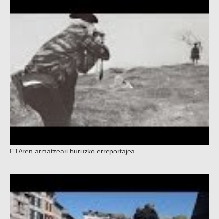
ETAren armatzeari buruzko erreportajea