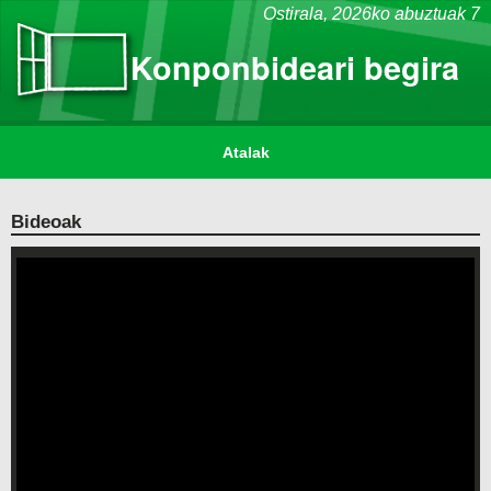
Ostirala,
2026ko abuztuak 7
Konponbideari begira
Atalak
Bideoak