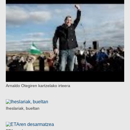
Arnaldo Otegiren kartzelako irteera
Iheslariak, bueltan