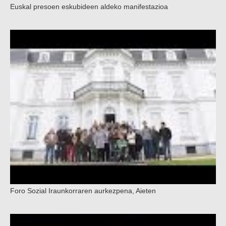
Euskal presoen eskubideen aldeko manifestazioa
Foro Sozial Iraunkorraren aurkezpena, Aieten