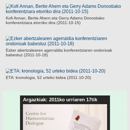
Kofi Annan, Bertie Ahern eta Gerry Adams Donostiako
konferentziara etorriko dira (2011-10-15)
Ezker abertzalearen agerraldia konferentziaren ondorioak
babestuz (2011-10-18)
ETA: kronologia, 52 urteko bidea (2011-10-20)
Argazkiak: 2011ko urriaren 17tik