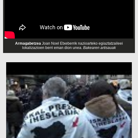
Armagabetzea
Joan Noel Etxeberrik nazioarteko egiaztatzaileei
lokalizazioen berri eman dion unea.
Bakearen artisauak