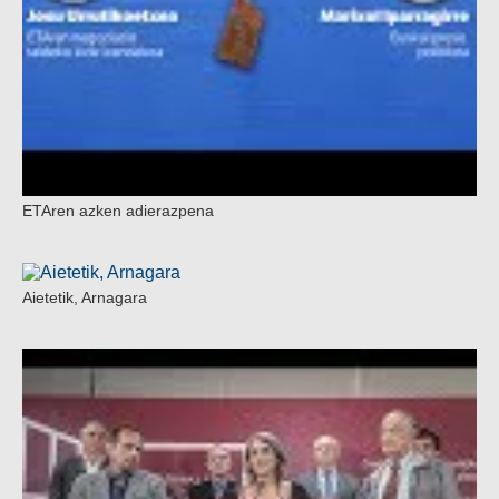
ETAren azken adierazpena
Aietetik, Arnagara