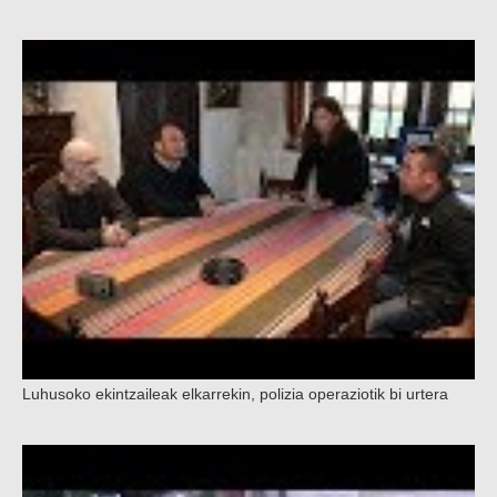
Luhusoko ekintzaileak elkarrekin, polizia operaziotik bi urtera