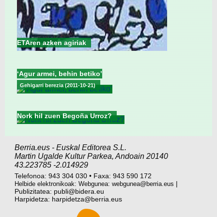
ETAren azken agiriak
‘Agur armei, behin betiko’
Gehigarri berezia (2011-10-21)
Nork hil zuen Begoña Urroz?
Berria.eus
-
Euskal Editorea S.L.
Martin Ugalde Kultur Parkea
,
Andoain
20140
43.223785
-2.014929
Telefonoa:
943 304 030
•
Faxa:
943 590 172
|
Helbide elektronikoak: Webgunea:
webgunea@berria.eus
Publizitatea:
publi@bidera.eu
Harpidetza:
harpidetza@berria.eus