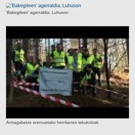
'Bakegileen' agerraldia, Luhuson
Armagabetze eremuetako herritarren lekukotzak