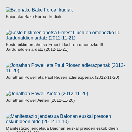
Baionako Bake Foroa. Irudiak
Beste biktimen ahotsa Ernest Lluch-en omenezko III.
Jardunaldien ardatz (2012-11-21)
Jonathan Powell eta Paul Riosen adierazpenak (2012-11-20)
Jonathan Powell Aieten (2012-11-20)
Manifestazio jendetsua Baionan euskal presoen eskubideen