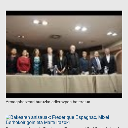
Armagabetzeari buruzko adierazpen bateratua