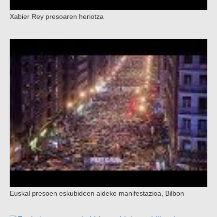
Xabier Rey presoaren heriotza
Euskal presoen eskubideen aldeko manifestazioa, Bilbon