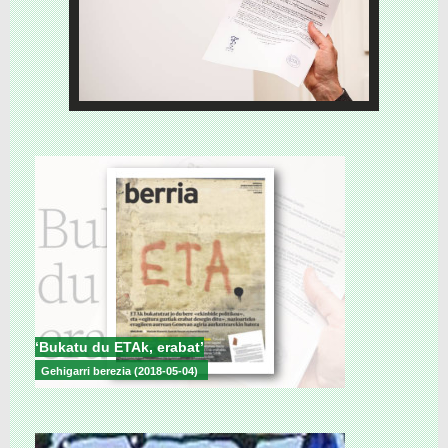
‘Bukatu du ETAk, erabat’
Gehigarri berezia (2018-05-04)