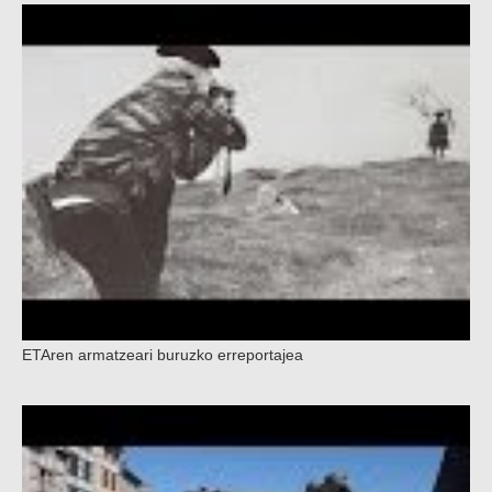
ETAren armatzeari buruzko erreportajea