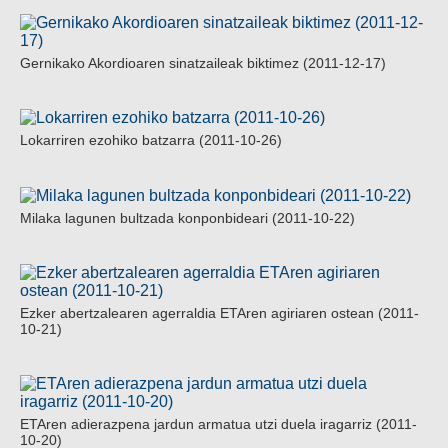
Gernikako Akordioaren sinatzaileak biktimez (2011-12-17)
Lokarriren ezohiko batzarra (2011-10-26)
Milaka lagunen bultzada konponbideari (2011-10-22)
Ezker abertzalearen agerraldia ETAren agiriaren ostean (2011-
10-21)
ETAren adierazpena jardun armatua utzi duela iragarriz (2011-
10-20)