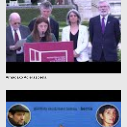
Arnagako Adierazpena