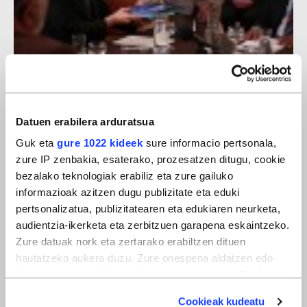
Armagabetzea
Datuen erabilera arduratsua
Guk eta
gure 1022 kideek
sure informacio pertsonala,
zure IP zenbakia, esaterako, prozesatzen ditugu, cookie
bezalako teknologiak erabiliz eta zure gailuko
informazioak azitzen dugu publizitate eta eduki
pertsonalizatua, publizitatearen eta edukiaren neurketa,
audientzia-ikerketa eta zerbitzuen garapena eskaintzeko.
Zure datuak nork eta zertarako erabiltzen dituen
hautatzeko aukera duzu. Zure onespena aldatzen edo
deuseztatzen ahal duzu edozein momentutan, Cookie
deklaraziotik edo Privacy triggerean klikatuz.
Cookieak kudeatu