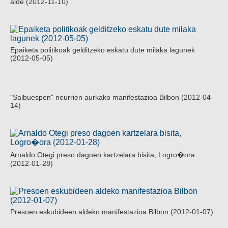
alde (2012-11-10)
Epaiketa politikoak gelditzeko eskatu dute milaka lagunek
(2012-05-05)
"Salbuespen" neurrien aurkako manifestazioa Bilbon (2012-04-
14)
Arnaldo Otegi preso dagoen kartzelara bisita, Logro�ora
(2012-01-28)
Presoen eskubideen aldeko manifestazioa Bilbon (2012-01-07)