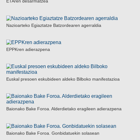
ETAren desarmatzea
Nazioarteko Egiaztatze Batzordearen agerraldia
EPPKren adierazpena
Euskal presoen eskubideen aldeko Bilboko manifestazioa
Baionako Bake Foroa. Alderdietako eragileen adierazpena
Baionako Bake Foroa. Gonbidatuekin solasean