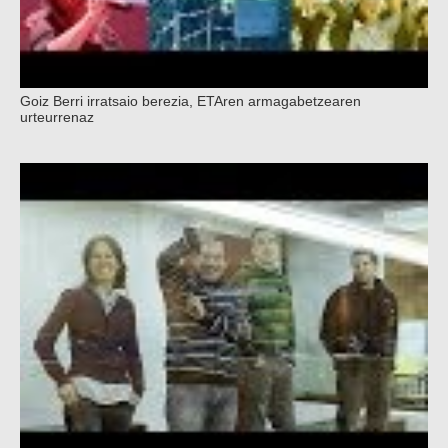
Goiz Berri irratsaio berezia, ETAren armagabetzearen
urteurrenaz