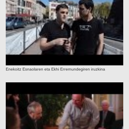
Enekoitz Esnaolaren eta Ekhi Erremundegiren iruzkina