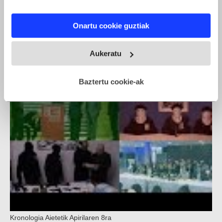
If you allow, we would also like to:
Onartu cookie guztiak
Collect information about your geographical location
ETAren armagabetzeari buruzko ekitaldi instituzionala
which can be accurate to within several meters
Identify your device by actively scanning it for
Aukeratu
specific characteristics (fingerprinting)
Find out more about how your personal data is processed
Baztertu cookie-ak
and set your preferences in the
details section
.
Webgune honek cookie propioak eta hirugarrenen cookie-
fitxategiak erabiltzen ditu. Zure esperientzia eta
zerbitzuak hobetzeko asmoz, cookie teknologiaz
baliatzen gara. Ohar hau onartuz gero, teknologia hori
erabiltzeko baimen esplizitua ematen diguzu.
Gehiago
irakurri
Kronologia Aietetik Apirilaren 8ra