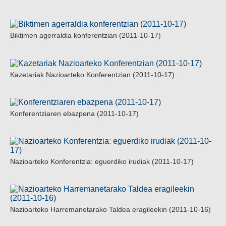
Biktimen agerraldia konferentzian (2011-10-17)
Kazetariak Nazioarteko Konferentzian (2011-10-17)
Konferentziaren ebazpena (2011-10-17)
Nazioarteko Konferentzia: eguerdiko irudiak (2011-10-17)
Nazioarteko Harremanetarako Taldea eragileekin (2011-10-16)