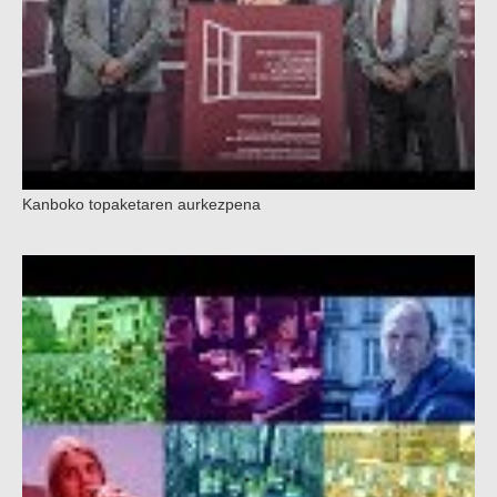
Kanboko topaketaren aurkezpena