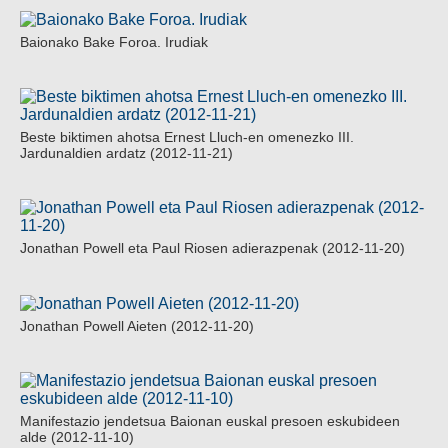
Baionako Bake Foroa. Irudiak
Beste biktimen ahotsa Ernest Lluch-en omenezko III.
Jardunaldien ardatz (2012-11-21)
Jonathan Powell eta Paul Riosen adierazpenak (2012-11-20)
Jonathan Powell Aieten (2012-11-20)
Manifestazio jendetsua Baionan euskal presoen eskubideen
alde (2012-11-10)