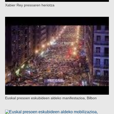
Xabier Rey presoaren heriotza
Euskal presoen eskubideen aldeko manifestazioa, Bilbon