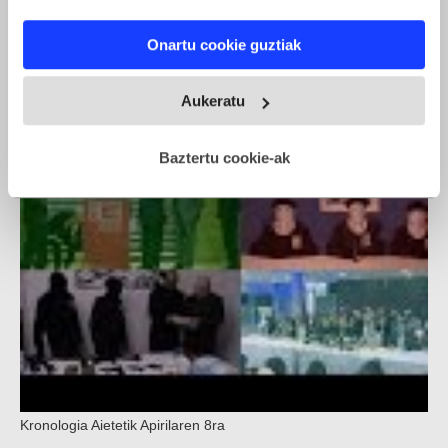
If you allow, we would also like to:
Onartu cookie guztiak
Collect information about your geographical location
ETAren armagabetzeari buruzko ekitaldi instituzionala
which can be accurate to within several meters
Identify your device by actively scanning it for
Aukeratu
specific characteristics (fingerprinting)
Find out more about how your personal data is processed
Baztertu cookie-ak
and set your preferences in the
details section
.
Webgune honek cookie propioak eta hirugarrenen cookie-
fitxategiak erabiltzen ditu. Zure esperientzia eta
zerbitzuak hobetzeko asmoz, cookie teknologiaz
baliatzen gara. Ohar hau onartuz gero, teknologia hori
erabiltzeko baimen esplizitua ematen diguzu.
Gehiago
irakurri
Kronologia Aietetik Apirilaren 8ra