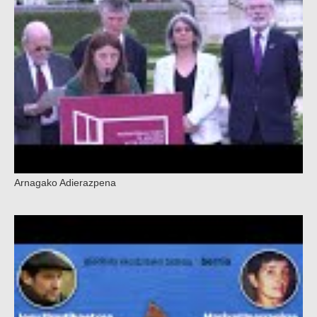
Arnagako Adierazpena