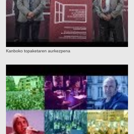
Kanboko topaketaren aurkezpena