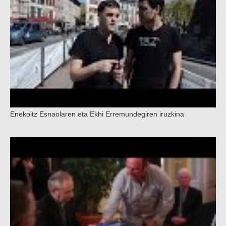
Enekoitz Esnaolaren eta Ekhi Erremundegiren iruzkina