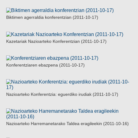
Biktimen agerraldia konferentzian (2011-10-17)
Kazetariak Nazioarteko Konferentzian (2011-10-17)
Konferentziaren ebazpena (2011-10-17)
Nazioarteko Konferentzia: eguerdiko irudiak (2011-10-17)
Nazioarteko Harremanetarako Taldea eragileekin (2011-10-16)