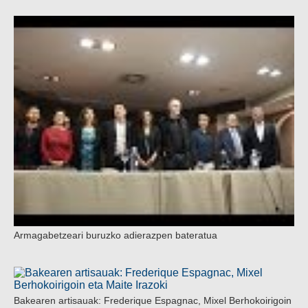
Armagabetzeari buruzko adierazpen bateratua
Bakearen artisauak: Frederique Espagnac, Mixel Berhokoirigoin