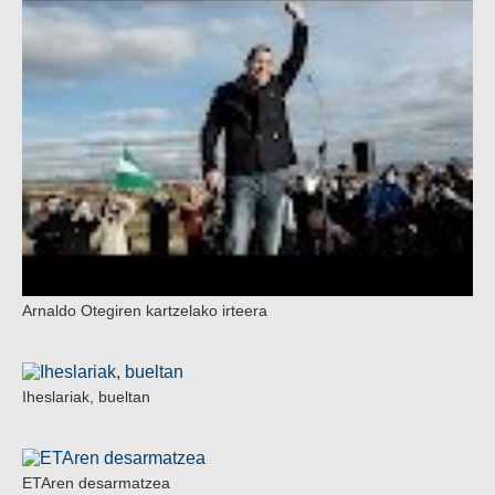
Arnaldo Otegiren kartzelako irteera
Iheslariak, bueltan
ETAren desarmatzea