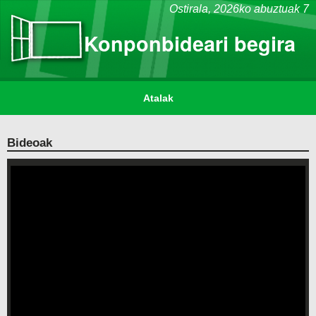
Ostirala,
2026ko abuztuak 7
Konponbideari begira
Atalak
Bideoak