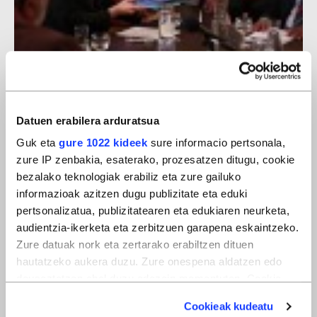
Armagabetzea
Datuen erabilera arduratsua
Guk eta
gure 1022 kideek
sure informacio pertsonala,
zure IP zenbakia, esaterako, prozesatzen ditugu, cookie
bezalako teknologiak erabiliz eta zure gailuko
informazioak azitzen dugu publizitate eta eduki
pertsonalizatua, publizitatearen eta edukiaren neurketa,
audientzia-ikerketa eta zerbitzuen garapena eskaintzeko.
Zure datuak nork eta zertarako erabiltzen dituen
hautatzeko aukera duzu. Zure onespena aldatzen edo
deuseztatzen ahal duzu edozein momentutan, Cookie
deklaraziotik edo Privacy triggerean klikatuz.
Cookieak kudeatu