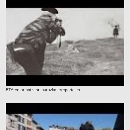
ETAren armatzeari buruzko erreportajea