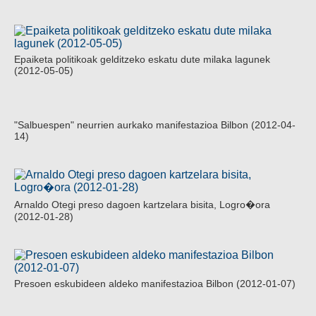
Epaiketa politikoak gelditzeko eskatu dute milaka lagunek
(2012-05-05)
"Salbuespen" neurrien aurkako manifestazioa Bilbon (2012-04-
14)
Arnaldo Otegi preso dagoen kartzelara bisita, Logro�ora
(2012-01-28)
Presoen eskubideen aldeko manifestazioa Bilbon (2012-01-07)