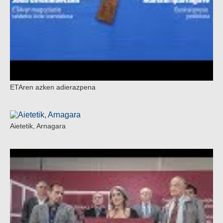
ETAren azken adierazpena
Aietetik, Arnagara