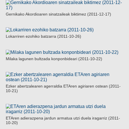
Gernikako Akordioaren sinatzaileak biktimez (2011-12-17)
Lokarriren ezohiko batzarra (2011-10-26)
Milaka lagunen bultzada konponbideari (2011-10-22)
Ezker abertzalearen agerraldia ETAren agiriaren ostean (2011-
10-21)
ETAren adierazpena jardun armatua utzi duela iragarriz (2011-
10-20)