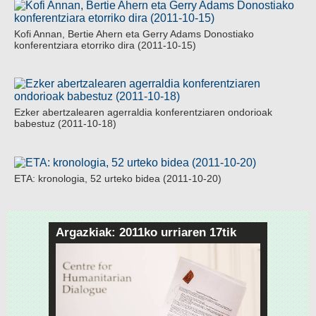
Kofi Annan, Bertie Ahern eta Gerry Adams Donostiako
konferentziara etorriko dira (2011-10-15)
Ezker abertzalearen agerraldia konferentziaren ondorioak
babestuz (2011-10-18)
ETA: kronologia, 52 urteko bidea (2011-10-20)
Argazkiak: 2011ko urriaren 17tik