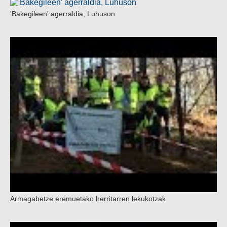
'Bakegileen' agerraldia, Luhuson
Armagabetze eremuetako herritarren lekukotzak