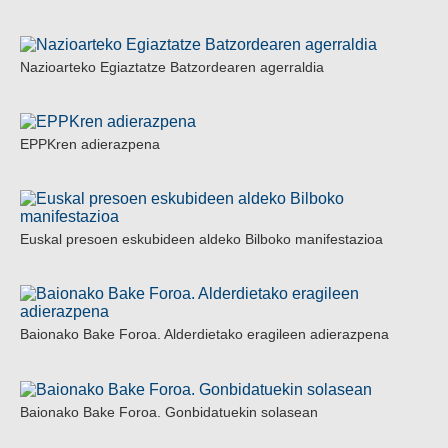
Nazioarteko Egiaztatze Batzordearen agerraldia
EPPKren adierazpena
Euskal presoen eskubideen aldeko Bilboko manifestazioa
Baionako Bake Foroa. Alderdietako eragileen adierazpena
Baionako Bake Foroa. Gonbidatuekin solasean