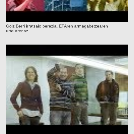
Goiz Berri irratsaio berezia, ETAren armagabetzearen
urteurrenaz