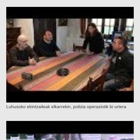
Luhusoko ekintzaileak elkarrekin, polizia operaziotik bi urtera