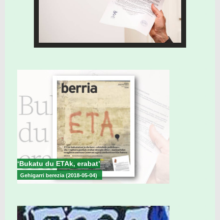
‘Bukatu du ETAk, erabat’
Gehigarri berezia (2018-05-04)