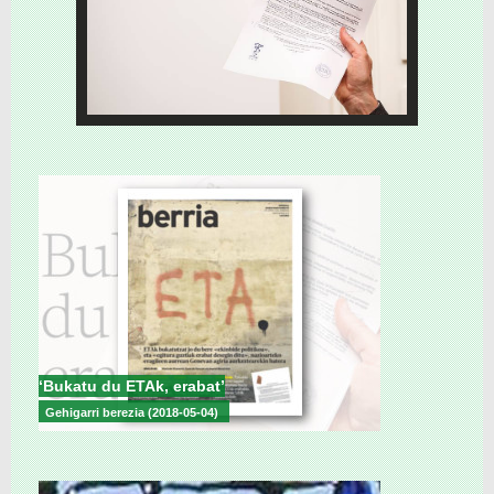
‘Bukatu du ETAk, erabat’
Gehigarri berezia (2018-05-04)