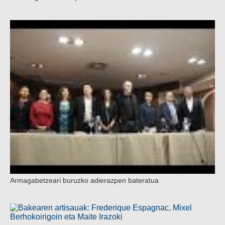
Armagabetzeari buruzko adierazpen bateratua