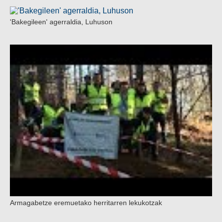
'Bakegileen' agerraldia, Luhuson
Armagabetze eremuetako herritarren lekukotzak