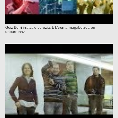
Goiz Berri irratsaio berezia, ETAren armagabetzearen
urteurrenaz