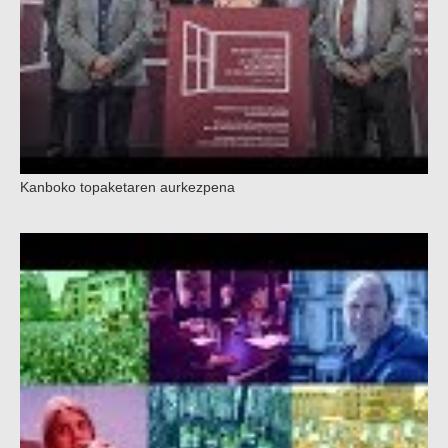
Kanboko topaketaren aurkezpena