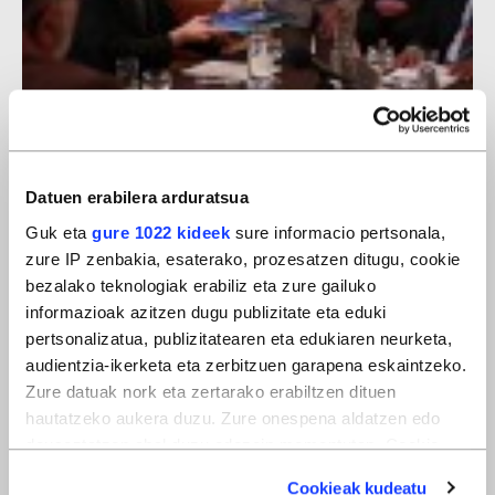
Armagabetzea
Datuen erabilera arduratsua
Guk eta
gure 1022 kideek
sure informacio pertsonala,
zure IP zenbakia, esaterako, prozesatzen ditugu, cookie
bezalako teknologiak erabiliz eta zure gailuko
informazioak azitzen dugu publizitate eta eduki
pertsonalizatua, publizitatearen eta edukiaren neurketa,
audientzia-ikerketa eta zerbitzuen garapena eskaintzeko.
Zure datuak nork eta zertarako erabiltzen dituen
hautatzeko aukera duzu. Zure onespena aldatzen edo
deuseztatzen ahal duzu edozein momentutan, Cookie
deklaraziotik edo Privacy triggerean klikatuz.
Cookieak kudeatu