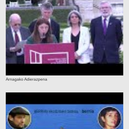
Arnagako Adierazpena