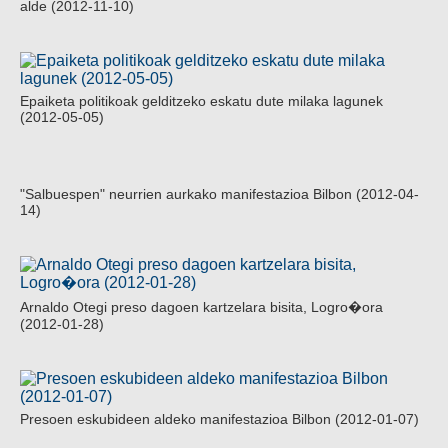
alde (2012-11-10)
Epaiketa politikoak gelditzeko eskatu dute milaka lagunek
(2012-05-05)
"Salbuespen" neurrien aurkako manifestazioa Bilbon (2012-04-
14)
Arnaldo Otegi preso dagoen kartzelara bisita, Logro�ora
(2012-01-28)
Presoen eskubideen aldeko manifestazioa Bilbon (2012-01-07)