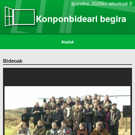
Igandea,
2026ko abuztuak 9
Konponbideari begira
Atalak
Bideoak