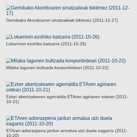
Gernikako Akordioaren sinatzaileak biktimez (2011-12-17)
Lokarriren ezohiko batzarra (2011-10-26)
Milaka lagunen bultzada konponbideari (2011-10-22)
Ezker abertzalearen agerraldia ETAren agiriaren ostean (2011-
10-21)
ETAren adierazpena jardun armatua utzi duela iragarriz (2011-
10-20)