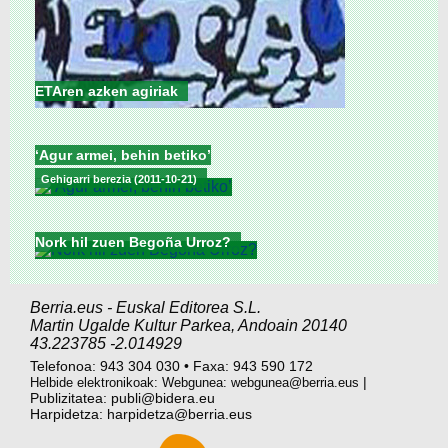
ETAren azken agiriak
‘Agur armei, behin betiko’
Gehigarri berezia (2011-10-21)
Nork hil zuen Begoña Urroz?
Berria.eus
-
Euskal Editorea S.L.
Martin Ugalde Kultur Parkea
,
Andoain
20140
43.223785
-2.014929
Telefonoa:
943 304 030
•
Faxa:
943 590 172
|
Helbide elektronikoak: Webgunea:
webgunea@berria.eus
Publizitatea:
publi@bidera.eu
Harpidetza:
harpidetza@berria.eus