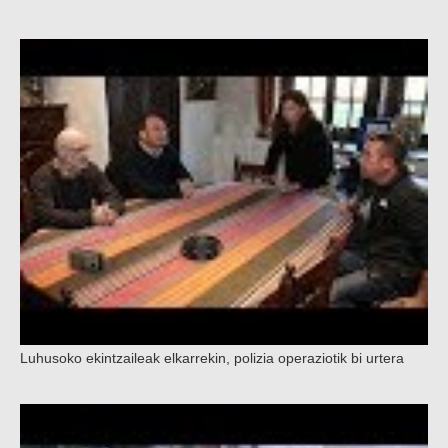
Luhusoko ekintzaileak elkarrekin, polizia operaziotik bi urtera