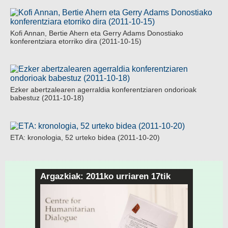
Kofi Annan, Bertie Ahern eta Gerry Adams Donostiako
konferentziara etorriko dira (2011-10-15)
Ezker abertzalearen agerraldia konferentziaren ondorioak
babestuz (2011-10-18)
ETA: kronologia, 52 urteko bidea (2011-10-20)
Argazkiak: 2011ko urriaren 17tik