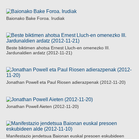
Baionako Bake Foroa. Irudiak
Beste biktimen ahotsa Ernest Lluch-en omenezko III.
Jardunaldien ardatz (2012-11-21)
Jonathan Powell eta Paul Riosen adierazpenak (2012-11-20)
Jonathan Powell Aieten (2012-11-20)
Manifestazio jendetsua Baionan euskal presoen eskubideen