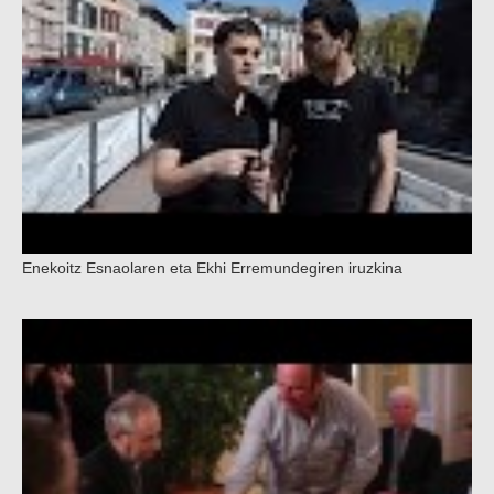
Enekoitz Esnaolaren eta Ekhi Erremundegiren iruzkina