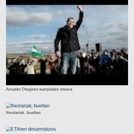
Arnaldo Otegiren kartzelako irteera
Iheslariak, bueltan