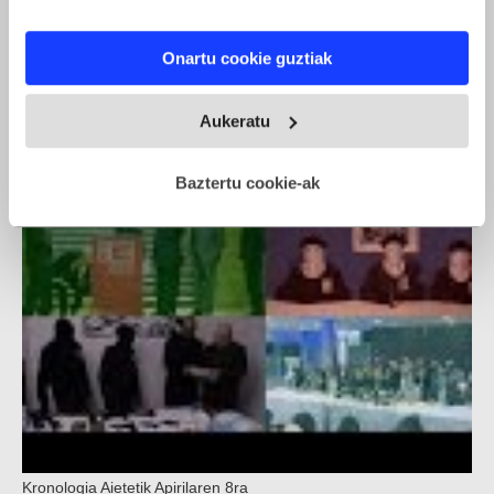
If you allow, we would also like to:
Onartu cookie guztiak
Collect information about your geographical location
ETAren armagabetzeari buruzko ekitaldi instituzionala
which can be accurate to within several meters
Identify your device by actively scanning it for
Aukeratu
specific characteristics (fingerprinting)
Find out more about how your personal data is processed
Baztertu cookie-ak
and set your preferences in the
details section
.
Webgune honek cookie propioak eta hirugarrenen cookie-
fitxategiak erabiltzen ditu. Zure esperientzia eta
zerbitzuak hobetzeko asmoz, cookie teknologiaz
baliatzen gara. Ohar hau onartuz gero, teknologia hori
erabiltzeko baimen esplizitua ematen diguzu.
Gehiago
irakurri
Kronologia Aietetik Apirilaren 8ra