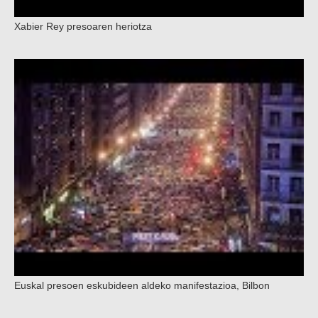
Xabier Rey presoaren heriotza
Euskal presoen eskubideen aldeko manifestazioa, Bilbon