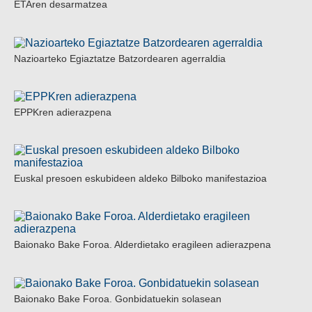
ETAren desarmatzea
Nazioarteko Egiaztatze Batzordearen agerraldia
EPPKren adierazpena
Euskal presoen eskubideen aldeko Bilboko manifestazioa
Baionako Bake Foroa. Alderdietako eragileen adierazpena
Baionako Bake Foroa. Gonbidatuekin solasean