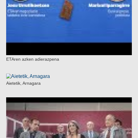
ETAren azken adierazpena
Aietetik, Arnagara