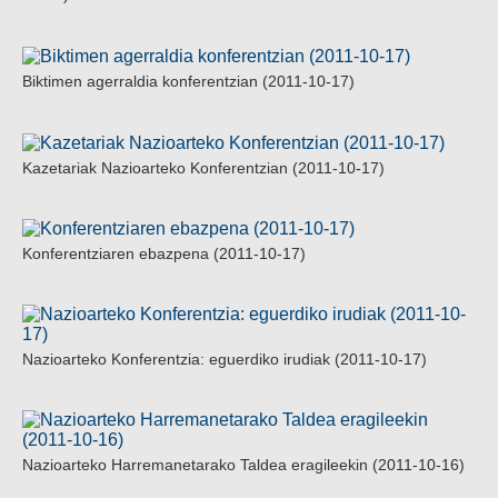
Biktimen agerraldia konferentzian (2011-10-17)
Kazetariak Nazioarteko Konferentzian (2011-10-17)
Konferentziaren ebazpena (2011-10-17)
Nazioarteko Konferentzia: eguerdiko irudiak (2011-10-17)
Nazioarteko Harremanetarako Taldea eragileekin (2011-10-16)