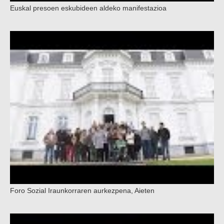
Euskal presoen eskubideen aldeko manifestazioa
Foro Sozial Iraunkorraren aurkezpena, Aieten