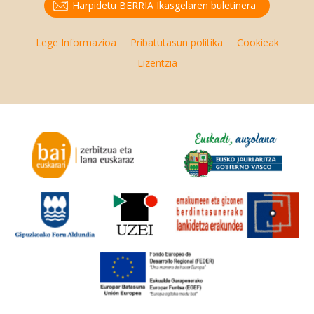
Harpidetu BERRIA Ikasgelaren buletinera
Lege Informazioa
Pribatutasun politika
Cookieak
Lizentzia