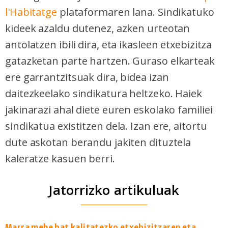
l'Habitatge
plataformaren lana. Sindikatuko
kideek azaldu dutenez, azken urteotan
antolatzen ibili dira, eta ikasleen etxebizitza
gatazketan parte hartzen.
Guraso elkarteak
ere garrantzitsuak dira, bidea izan
daitezkeelako sindikatura heltzeko. Haiek
jakinarazi ahal diete euren eskolako familiei
sindikatua existitzen dela. Izan ere, aitortu
dute askotan berandu jakiten dituztela
kaleratze kasuen berri.
Jatorrizko artikuluak
Marra mehe bat kalitatezko etxebizitzaren eta