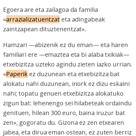
Egoera are eta zailagoa da familia
«
arrazializatuentzat
eta adingabeak
zaintzapean dituztenentzat».
Hamzari —abizenik ez du eman— eta haren
familiari ere —emaztea eta bi alaba txikiak—
etxebizitza uzteko agindu zieten iazko urrian.
«
Paperik
ez duzunean eta etxebizitza bat
alokatu nahi duzunean, inork ez dizu eskaini
nahi; topatu genuen etxebizitza alokatuko
zigun bat: lehenengo sei hilabeteak ordaindu
genituen, hilean 300 euro, baina iruzur bat
zen», gogoratu du. Gizona ez zen etxearen
jabea, eta dirua
eman ostean, ez zuten berriz