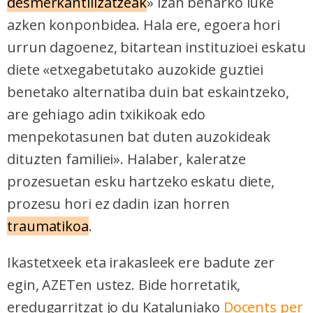
desmerkantilizatzeak
» izan beharko luke
azken konponbidea. Hala ere, egoera hori
urrun dagoenez, bitartean instituzioei eskatu
diete «etxegabetutako auzokide guztiei
benetako alternatiba duin bat eskaintzeko,
are gehiago adin txikikoak edo
menpekotasunen bat duten auzokideak
dituzten familiei». Halaber, kaleratze
prozesuetan esku hartzeko eskatu diete,
prozesu hori ez dadin izan horren
traumatikoa
.
Ikastetxeek eta irakasleek ere badute zer
egin, AZETen ustez. Bide horretatik,
eredugarritzat jo du Kataluniako
Docents per