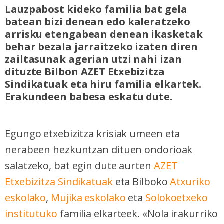
Lauzpabost kideko familia bat gela
batean bizi denean edo kaleratzeko
arrisku etengabean denean ikasketak
behar bezala jarraitzeko izaten diren
zailtasunak agerian utzi nahi izan
dituzte Bilbon AZET Etxebizitza
Sindikatuak eta hiru familia elkartek.
Erakundeen babesa eskatu dute.
Egungo etxebizitza krisiak umeen eta
nerabeen hezkuntzan dituen ondorioak
salatzeko, bat egin dute aurten
AZET
Etxebizitza Sindikatuak
eta Bilboko
Atxuriko
eskolako
,
Mujika eskolako
eta
Solokoetxeko
institutuko
familia elkarteek. «Nola irakurriko