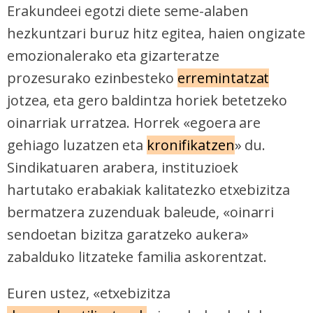
Erakundeei egotzi diete seme-alaben
baliatzen gara. Ohar hau onartuz gero, teknologia hori
erabiltzeko baimen esplizitua ematen diguzu.
Gehiago
hezkuntzari buruz hitz egitea, haien ongizate
irakurri
emozionalerako eta gizarteratze
prozesurako ezinbesteko
erremintatzat
jotzea, eta gero baldintza horiek betetzeko
oinarriak urratzea. Horrek «egoera are
gehiago luzatzen eta
kronifikatzen
» du.
Sindikatuaren arabera, instituzioek
hartutako erabakiak kalitatezko etxebizitza
bermatzera zuzenduak baleude, «oinarri
sendoetan bizitza garatzeko aukera»
zabalduko litzateke familia askorentzat.
Euren ustez, «etxebizitza