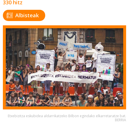
330 hitz
Albisteak
Etxebizitza eskubidea aldarrikatzeko Bilbon egindako elkarretaratze bat.
BERRIA