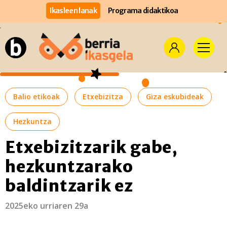
Ikasleen lanak
Programa didaktikoa
Balio etikoak
Etxebizitza
Giza eskubideak
Hezkuntza
Etxebizitzarik gabe,
hezkuntzarako
baldintzarik ez
2025eko urriaren 29a