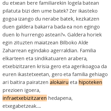
du etxean bere familiarekin logela batean
pilatuta bizi den ume batek? Zer ikasteko
gogoa izango du nerabe batek, kezkatzen
duen galdera bakarra bada ea non egingo
duen lo hurrengo astean?». Galdera horiek
egin zituzten maiatzean Bilboko Alde
Zaharrean egindako agerraldian. Familia
elkarteen eta sindikatuaren arabera,
etxebizitzaren krisia gero eta agerikoagoa da
euren ikastetxeetan, gero eta familia gehiago
ari baitira pairatzen
alokairu
eta
hipoteken
prezioen igoera,
infraetxebizitzaren
hedapena,
etxegabetzeak....