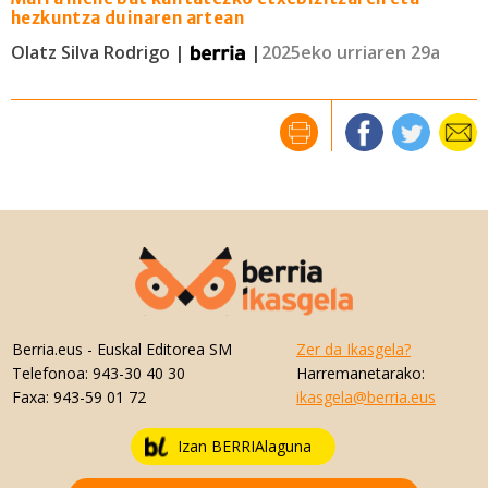
hezkuntza duinaren artean
Olatz Silva Rodrigo |
|
2025eko urriaren 29a
Berria.eus
- Euskal Editorea SM
Zer da Ikasgela?
Telefonoa:
943-30 40 30
Harremanetarako:
Faxa:
943-59 01 72
ikasgela@berria.eus
Izan BERRIAlaguna