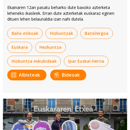
Ekainaren 12an pasatu beharko dute baxoko azterketa
leheneko ikasleek. Erran dute azterketak euskaraz eginen
dituen lehen belaunaldia izan nahi dutela.
Balio etikoak
Hizkuntzak
Batxilergoa
Euskara
Hezkuntza
Hizkuntza eskubideak
Ipar Euskal Herria
Albisteak
Bideoak