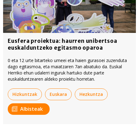
Eusfera proiektua: haurren unibertsoa
euskalduntzeko egitasmo oparoa
0 eta 12 urte bitarteko umeei eta haien gurasoei zuzenduta
dago egitasmoa, eta maiatzaren 7an abiatuko da. Euskal
Herriko ehun udalerri inguruk hartuko dute parte
euskalduntzearen aldeko proiektu horretan.
Hizkuntzak
Euskara
Hezkuntza
Albisteak