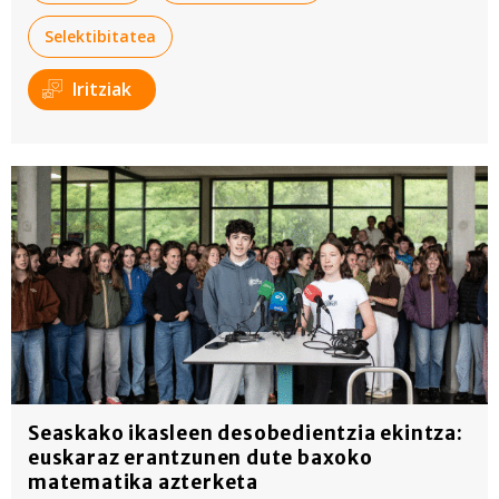
Selektibitatea
Iritziak
Seaskako ikasleen desobedientzia ekintza:
euskaraz erantzunen dute baxoko
matematika azterketa