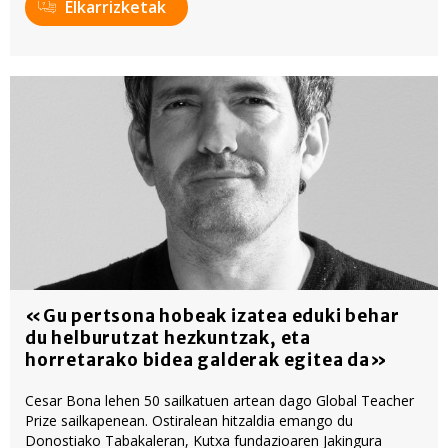
Elkarrizketak
«Gu pertsona hobeak izatea eduki behar
du helburutzat hezkuntzak, eta
horretarako bidea galderak egitea da»
Cesar Bona lehen 50 sailkatuen artean dago Global Teacher
Prize sailkapenean. Ostiralean hitzaldia emango du
Donostiako Tabakaleran, Kutxa fundazioaren Jakingura