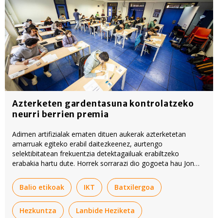
Azterketen gardentasuna kontrolatzeko
neurri berrien premia
Adimen artifizialak ematen dituen aukerak azterketetan
amarruak egiteko erabil daitezkeenez, aurtengo
selektibitatean frekuentzia detektagailuak erabiltzeko
erabakia hartu dute. Horrek sorrarazi dio gogoeta hau Jon
Muñoz irakasleari. Haren iritziz, proba horretan ez ezik,
gainerako beste batzuetan ere jarri beharko lirateke
Balio etikoak
IKT
Batxilergoa
indarrean antzeko neurriak.
Hezkuntza
Lanbide Heziketa