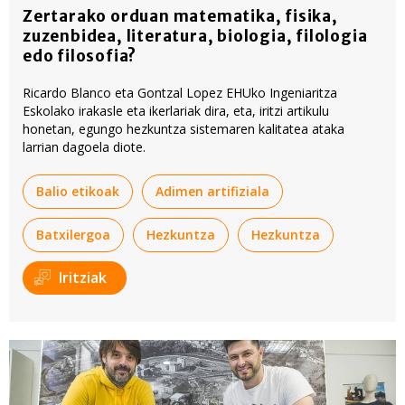
Zertarako orduan matematika, fisika,
zuzenbidea, literatura, biologia, filologia
edo filosofia?
Ricardo Blanco eta Gontzal Lopez EHUko Ingeniaritza
Eskolako irakasle eta ikerlariak dira, eta, iritzi artikulu
honetan, egungo hezkuntza sistemaren kalitatea ataka
larrian dagoela diote.
Balio etikoak
Adimen artifiziala
Batxilergoa
Hezkuntza
Hezkuntza
Iritziak