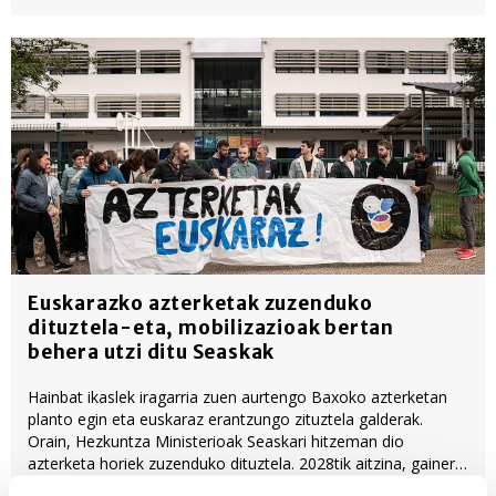
Euskarazko azterketak zuzenduko
dituztela-eta, mobilizazioak bertan
behera utzi ditu Seaskak
Hainbat ikaslek iragarria zuen aurtengo Baxoko azterketan
planto egin eta euskaraz erantzungo zituztela galderak.
Orain, Hezkuntza Ministerioak Seaskari hitzeman dio
azterketa horiek zuzenduko dituztela. 2028tik aitzina, gainera,
azterketaren zati bat euskaraz egin ahal izanen da. Hori