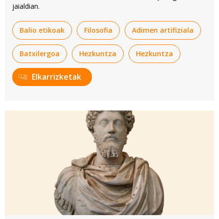
jaialdian.
Balio etikoak
Filosofia
Adimen artifiziala
Batxilergoa
Hezkuntza
Hezkuntza
Elkarrizketak