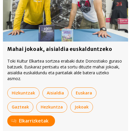
Mahai jokoak, aisialdia euskalduntzeko
Toki Kultur Elkartea sortzea erabaki dute Donostiako guraso
batzuek. Euskaraz pentsatu eta sortu dituzte mahai jokoak,
aisialdia euskaldundu eta pantailak alde batera uzteko
asmoz.
Hizkuntzak
Aisialdia
Euskara
Gazteak
Hezkuntza
Jokoak
Elkarrizketak