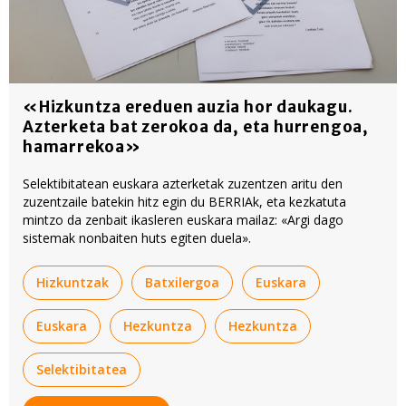
«Hizkuntza ereduen auzia hor daukagu.
Azterketa bat zerokoa da, eta hurrengoa,
hamarrekoa»
Selektibitatean euskara azterketak zuzentzen aritu den
zuzentzaile batekin hitz egin du BERRIAk, eta kezkatuta
mintzo da zenbait ikasleren euskara mailaz: «Argi dago
sistemak nonbaiten huts egiten duela».
Hizkuntzak
Batxilergoa
Euskara
Euskara
Hezkuntza
Hezkuntza
Selektibitatea