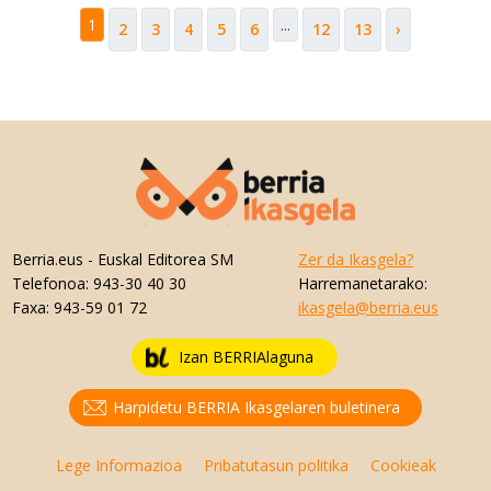
1
...
2
3
4
5
6
12
13
›
Berria.eus
- Euskal Editorea SM
Zer da Ikasgela?
Telefonoa:
943-30 40 30
Harremanetarako:
Faxa:
943-59 01 72
ikasgela@berria.eus
Izan BERRIAlaguna
Harpidetu BERRIA Ikasgelaren buletinera
Lege Informazioa
Pribatutasun politika
Cookieak