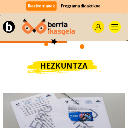
Ikasleen lanak
Programa didaktikoa
HEZKUNTZA