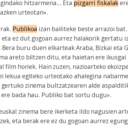
egindako hitzarmena... Eta
pizgarri fiskalak
ere
a azken urteotan».
rrak.
Publikoa
izan bailiteke beste arrazoi bat
 eta ez dut gogoan aurrez halakorik gertatu i
 Bera buru duen elkarteak Araba, Bizkai eta 
ma areto biltzen ditu, eta haietan ere ikusgai 
al film horiek. Hain zuzen, nazioarteko ekoiz
ei lekua egiteko urteotako ahalegina nabarm
 gertuko zinema bultzatzearen alde aspalditi
 ere bada hau. Publiko bat sortu dugu».
euskal zinema bere ikerketa ildo nagusien ar
ek, eta berak ere ez du gogoan aurrez egung