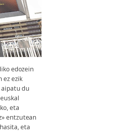
diko edozein
 ez ezik
 aipatu du
 euskal
ko, eta
z» entzutean
 hasita, eta