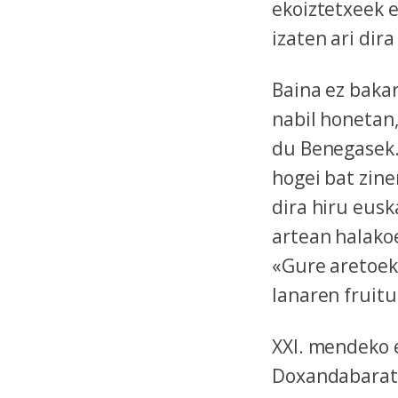
ekoiztetxeek 
izaten ari dir
Baina ez baka
nabil honetan,
du Benegasek.
hogei bat zine
dira hiru eusk
artean halako
«Gure aretoek
lanaren fruitu
XXI. mendeko 
Doxandabaratz