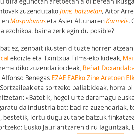
iru dira egunotan aretoetan aldi berean ikusg
antovak zuzendutako
Jone, batzuetan
,
Aitor Arre
ren
Maspalomas
eta Asier Altunaren
Karmele
.
ta ezohikoa, baina zerk egin du posible?
bat ez, zenbait ikusten dituzte horren atzea
cal
ekoizle eta Txintxua Films-eko kideak,
Mai
nemaldiko zuzendariordeak,
Beñat Doxandaba
a Alfonso Benegas
EZAE EAEko Zine Aretoen El
Sortzaileak eta sortzeko baliabideak, horra bi
itzetan: «Batetik, hogei urte daramagu eusk
 garatu da industria bat; badira zuzendariak, t
a, bestetik, lortu dugu zutabe batzuk finkatz
ortzeko: Eusko Jaurlaritzaren diru laguntzak, 