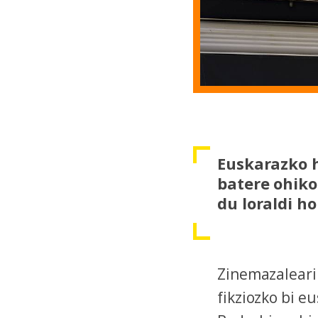
Euskarazko h
batere ohiko
du loraldi ho
Zinemazaleari
fikziozko bi e