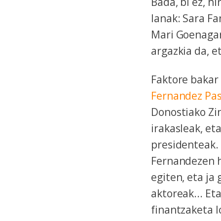
Bada, bi ez, h
lanak: Sara F
Mari Goenaga
argazkia da, e
Faktore bakar 
Fernandez Pas
Donostiako Zi
irakasleak, et
presidenteak. 
Fernandezen h
egiten, eta ja
aktoreak... Et
finantzaketa l