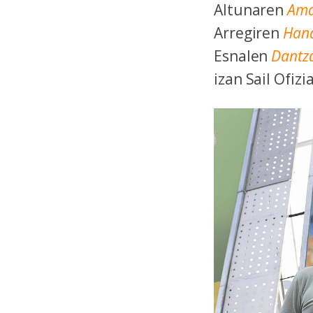
Altunaren
Am
Arregiren
Han
Esnalen
Dantz
izan Sail Ofizi