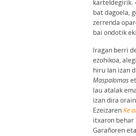
karteldegirik.
bat dagoela, 
zerrenda oparo
bai ondotik e
Iragan berri 
ezohikoa, alegi
hiru lan izan d
Maspalomas
e
lau atalak em
izan dira orai
Ezeizaren
Ke a
itxaron behar 
Garañoren eta