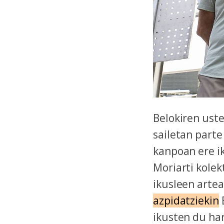
Belokiren uste
sailetan parte
kanpoan ere i
Moriarti kole
ikusleen artea
azpidatziekin
ikusten du har