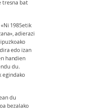
 tresna bat
. «Ni 1985etik
zana», adierazi
Gipuzkoako
dira edo izan
pen handien
endu du.
k egindako
tean du
oa bezalako