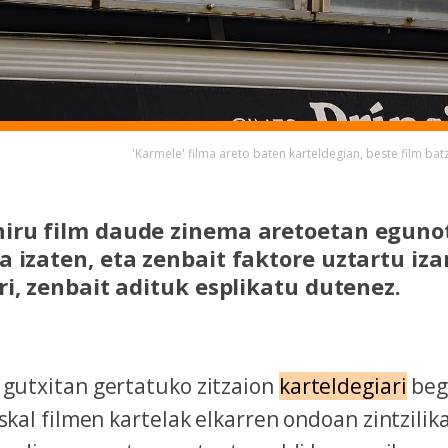
'Karmele' filma areto baten karteldegian, beste film ba
iru film daude zinema aretoetan egunot
a izaten, eta zenbait faktore uztartu iza
ri, zenbait adituk esplikatu dutenez.
 gutxitan gertatuko zitzaion
karteldegiari
beg
uskal filmen kartelak elkarren ondoan zintzilik