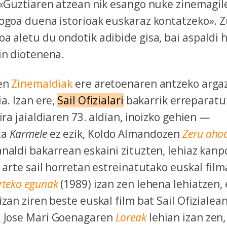
 «Guztiaren atzean nik esango nuke zinemagil
gogoa duena istorioak euskaraz kontatzeko». 
a aletu du ondotik adibide gisa, bai aspaldi 
kin diotenena.
den
Zinemaldiak
ere aretoenaren antzeko argazk
a. Izan ere,
Sail Ofizialari
bakarrik erreparatu
ira jaialdiaren 73. aldian, inoizko gehien —
ta
Karmele
ez ezik, Koldo Almandozen
Zeru aho
analdi bakarrean eskaini zituzten, lehiaz kan
n arte sail horretan estreinatutako euskal fil
rteko egunak
(1989) izan zen lehena lehiatzen, 
izan ziren beste euskal film bat Sail Ofizialean
 Jose Mari Goenagaren
Loreak
lehian izan zen,