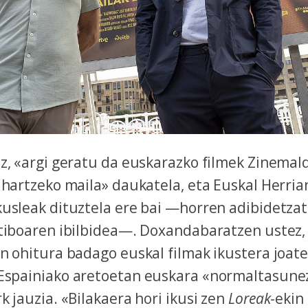
z, «argi geratu da euskarazko filmek Zinemal
 hartzeko maila» daukatela, eta Euskal Herrian
kusleak dituztela ere bai —horren adibidetzat
ktiboaren ibilbidea—. Doxandabaratzen ustez,
n ohitura badago euskal filmak ikustera joate
Espainiako aretoetan euskara «normaltasune
k jauzia. «Bilakaera hori ikusi zen
Loreak
-ekin