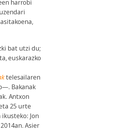
een harrobi
Zuzendari
hasitakoena,
i bat utzi du;
ta, euskarazko
ak
telesailaren
po—. Bakanak
mak. Antxon
eta 25 urte
 ikusteko: Jon
 2014an. Asier