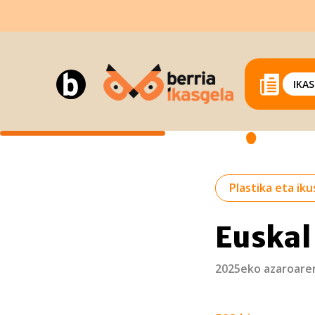
IKA
Plastika eta ik
Euskal
2025eko azaroare