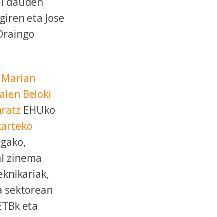
ai dauden
giren eta Jose
 Oraingo
n
Marian
alen Beloki
ratz
EHUko
karteko
 gako,
al zinema
eknikariak,
ea sektorean
ETBk eta