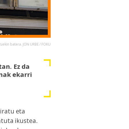
tzuekin batera. JON URBE / FOKU
an. Ez da
nak ekarri
iratu eta
atuta ikustea.