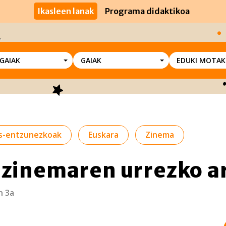
Ikasleen lanak
Programa didaktikoa
SGAIAK
GAIAK
EDUKI MOTAK
us-entzunezkoak
Euskara
Zinema
 zinemaren urrezko a
n 3a