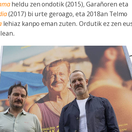
ama
heldu zen ondotik (2015), Garañoren eta
dia
(2017) bi urte geroago, eta 2018an Telmo
a
lehiaz kanpo eman zuten. Ordutik ez zen eu
alean.