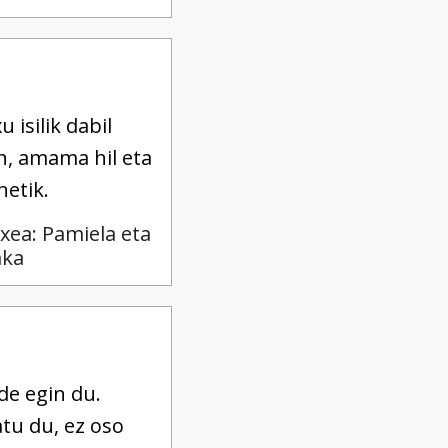
isilik dabil
in, amama hil eta
netik.
txea: Pamiela eta
aka
de egin du.
tu du, ez oso