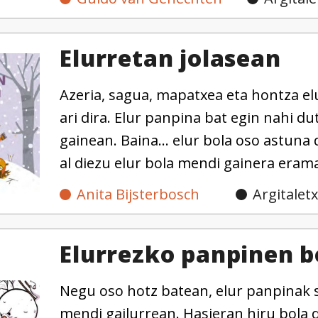
Elurretan jolasean
Azeria, sagua, mapatxea eta hontza el
ari dira. Elur panpina bat egin nahi d
gainean. Baina... elur bola oso astun
al diezu elur bola mendi gainera eram
Anita Bijsterbosch
Argitaletx
Elurrezko panpinen 
Negu oso hotz batean, elur panpinak s
mendi gailurrean. Hasieran hiru bola di