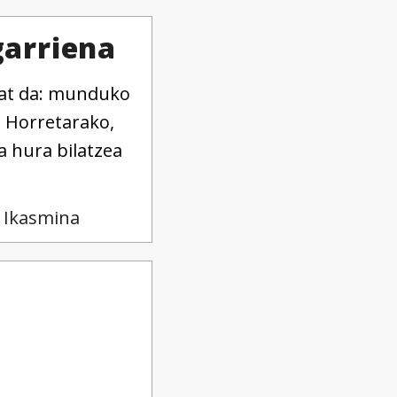
arriena
bat da: munduko
. Horretarako,
a hura bilatzea
: Ikasmina