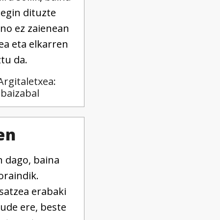
egin dituzte
ino ez zaienean
ea eta elkarren
tu da.
Argitaletxea:
Ibaizabal
en
n dago, baina
oraindik.
satzea erabaki
ude ere, beste