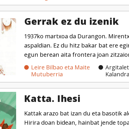
Gerrak ez du izenik
1937ko martxoa da Durangon. Mirentxu 
aspaldian. Ez du hitz bakar bat ere eg
egun berean aita frontera joan zitzaio
Leire Bilbao eta Maite
Argitale
Mutuberria
Kalandr
Katta. Ihesi
Kattak arazo bat izan du eta basotik al
Hirira doan bidean, hainbat jende topa