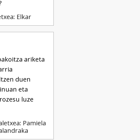
?
etxea: Elkar
bakoitza ariketa
arria
ltzen duen
einuan eta
rozesu luze
aletxea: Pamiela
alandraka