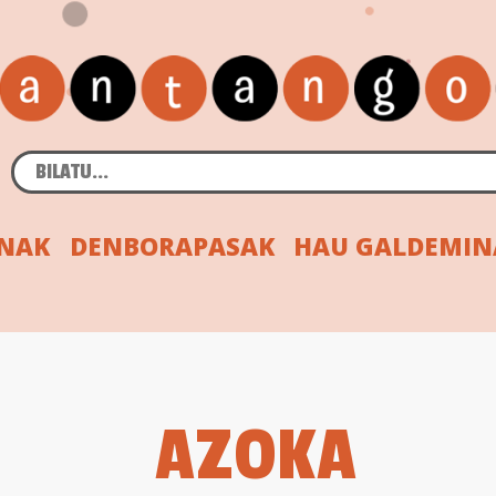
INAK
DENBORAPASAK
HAU GALDEMIN
AZOKA