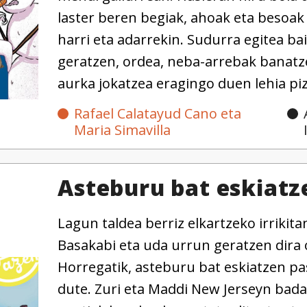
laster beren begiak, ahoak eta besoak 
harri eta adarrekin. Sudurra egitea ba
geratzen, ordea, neba-arrebak banatz
aurka jokatzea eragingo duen lehia piz
Rafael Calatayud Cano eta
Maria Simavilla
Asteburu bat eskiatz
Lagun taldea berriz elkartzeko irrikita
Basakabi eta uda urrun geratzen dira 
Horregatik, asteburu bat eskiatzen pa
dute. Zuri eta Maddi New Jerseyn bada