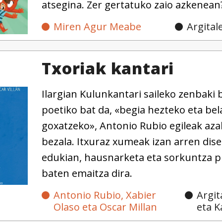
atsegina. Zer gertatuko zaio azkenean
Miren Agur Meabe
Argital
Txoriak kantari
Ilargian Kulunkantari saileko zenbaki 
poetiko bat da, «begia hezteko eta bel
goxatzeko», Antonio Rubio egileak aza
bezala. Itxuraz xumeak izan arren dis
edukian, hausnarketa eta sorkuntza p
baten emaitza dira.
Antonio Rubio, Xabier
Argit
Olaso eta Oscar Millan
eta K