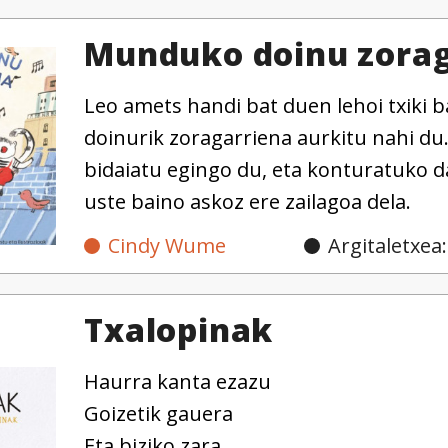
Munduko doinu zorag
Leo amets handi bat duen lehoi txiki 
doinurik zoragarriena aurkitu nahi du
bidaiatu egingo du, eta konturatuko d
uste baino askoz ere zailagoa dela.
Cindy Wume
Argitaletxea
Txalopinak
Haurra kanta ezazu
Goizetik gauera
Eta biziko zara