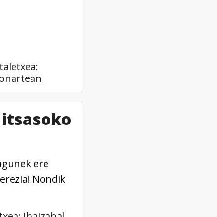
taletxea:
onartean
 itsasoko
Lagunek ere
erezia! Nondik
txea: Ibaizabal