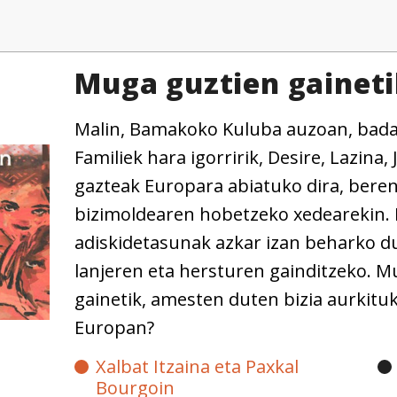
Muga guztien gainet
Malin, Bamakoko Kuluba auzoan, ba
Familiek hara igorririk, Desire, Lazina, 
gazteak Europara abiatuko dira, beren
bizimoldearen hobetzeko xedearekin.
adiskidetasunak azkar izan beharko d
lanjeren eta hersturen gainditzeko. 
gainetik, amesten duten bizia aurkitu
Europan?
Xalbat Itzaina eta Paxkal
Bourgoin