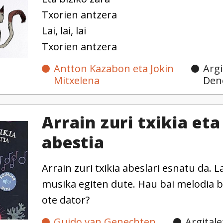
Txorien antzera
Lai, lai, lai
Txorien antzera
Antton Kazabon eta Jokin
Argi
Mitxelena
Den
Arrain zuri txikia eta
abestia
Arrain zuri txikia abeslari esnatu da. 
musika egiten dute. Hau bai melodia b
ote dator?
Guido van Genechten
Argitale