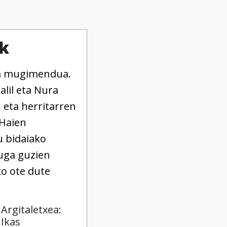
ik
da mugimendua.
Jalil eta Nura
 eta herritarren
 Haien
u bidaiako
Muga guzien
ko ote dute
Argitaletxea:
Ikas