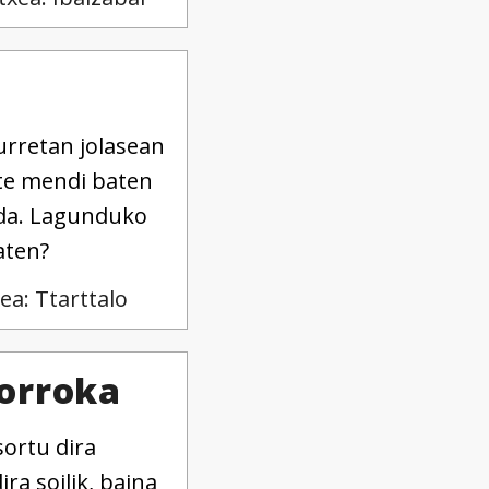
urretan jolasean
ute mendi baten
a da. Lagunduko
aten?
ea: Ttarttalo
borroka
ortu dira
ra soilik, baina