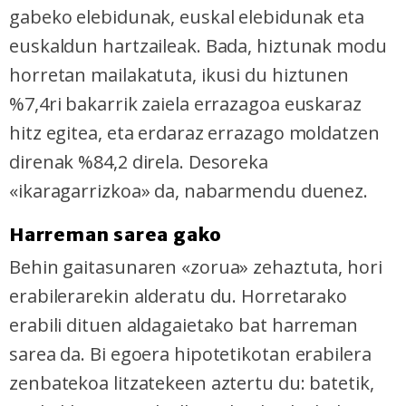
gabeko elebidunak, euskal elebidunak eta
euskaldun hartzaileak. Bada, hiztunak modu
horretan mailakatuta, ikusi du hiztunen
%7,4ri bakarrik zaiela errazagoa euskaraz
hitz egitea, eta erdaraz errazago moldatzen
direnak %84,2 direla. Desoreka
«ikaragarrizkoa» da, nabarmendu duenez.
Harreman sarea gako
Behin gaitasunaren «zorua» zehaztuta, hori
erabilerarekin alderatu du. Horretarako
erabili dituen aldagaietako bat harreman
sarea da. Bi egoera hipotetikotan erabilera
zenbatekoa litzatekeen aztertu du: batetik,