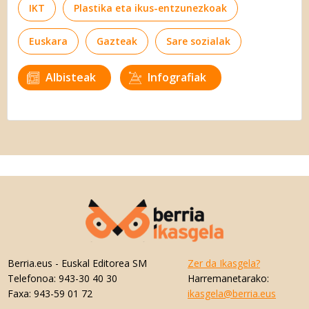
IKT
Plastika eta ikus-entzunezkoak
Euskara
Gazteak
Sare sozialak
Albisteak
Infografiak
Berria.eus
- Euskal Editorea SM
Zer da Ikasgela?
Telefonoa:
943-30 40 30
Harremanetarako:
Faxa:
943-59 01 72
ikasgela@berria.eus