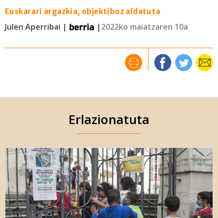
Euskarari argazkia, objektiboz aldatuta
Julen Aperribai |
|
2022ko maiatzaren 10a
Erlazionatuta