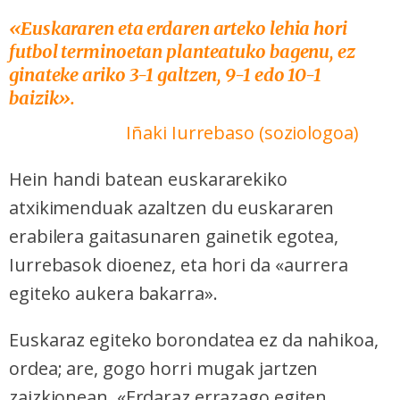
«Euskararen eta erdaren arteko lehia hori
futbol terminoetan planteatuko bagenu, ez
ginateke ariko 3-1 galtzen, 9-1 edo 10-1
baizik
».
Iñaki Iurrebaso (soziologoa)
Hein handi batean euskararekiko
atxikimenduak azaltzen du euskararen
erabilera gaitasunaren gainetik egotea,
Iurrebasok dioenez, eta hori da «aurrera
egiteko aukera bakarra».
Euskaraz egiteko borondatea ez da nahikoa,
ordea; are, gogo horri mugak jartzen
zaizkionean. «Erdaraz errazago egiten