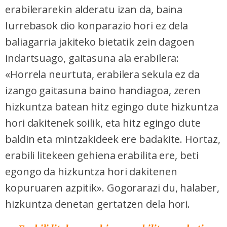
erabilerarekin alderatu izan da, baina
Iurrebasok dio konparazio hori ez dela
baliagarria jakiteko bietatik zein dagoen
indartsuago, gaitasuna ala erabilera:
«Horrela neurtuta, erabilera sekula ez da
izango gaitasuna baino handiagoa, zeren
hizkuntza batean hitz egingo dute hizkuntza
hori dakitenek soilik, eta hitz egingo dute
baldin eta mintzakideek ere badakite. Hortaz,
erabili litekeen gehiena erabilita ere, beti
egongo da hizkuntza hori dakitenen
kopuruaren azpitik». Gogorarazi du, halaber,
hizkuntza denetan gertatzen dela hori.