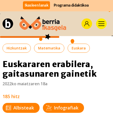
Ikasleen lanak
Programa didaktikoa
Hizkuntzak
Matematika
Euskara
Euskararen erabilera,
gaitasunaren gainetik
2022ko maiatzaren 18a
185 hitz
Albisteak
Infografiak