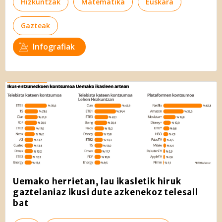
Hizkuntzak
Matematika
Euskara
Gazteak
Infografiak
Uemako herrietan, lau ikasletik hiruk
gaztelaniaz ikusi dute azkenekoz telesail
bat