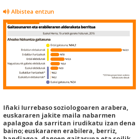
Albistea entzun
Iñaki Iurrebaso soziologoaren arabera,
euskararen jakite maila nabarmen
apalagoa da sarritan irudikatu izan dena
baino; euskararen erabilera, berriz,
handiagoa, dagoen gaitasuna eta soilik