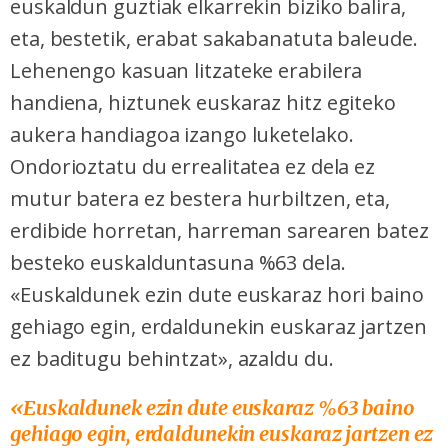
euskaldun guztiak elkarrekin biziko balira,
eta, bestetik, erabat sakabanatuta baleude.
Lehenengo kasuan litzateke erabilera
handiena, hiztunek euskaraz hitz egiteko
aukera handiagoa izango luketelako.
Ondorioztatu du errealitatea ez dela ez
mutur batera ez bestera hurbiltzen, eta,
erdibide horretan, harreman sarearen batez
besteko euskalduntasuna %63 dela.
«Euskaldunek ezin dute euskaraz hori baino
gehiago egin, erdaldunekin euskaraz jartzen
ez baditugu behintzat», azaldu du.
«Euskaldunek ezin dute euskaraz %63 baino
gehiago egin, erdaldunekin euskaraz jartzen ez