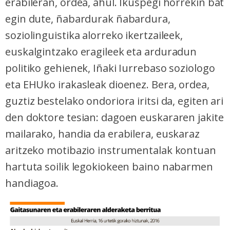
erabileran, ordea, ahul. Ikuspegi horrekin bat
egin dute, ñabardurak ñabardura,
soziolinguistika alorreko ikertzaileek,
euskalgintzako eragileek eta arduradun
politiko gehienek, Iñaki Iurrebaso soziologo
eta EHUko irakasleak dioenez. Bera, ordea,
guztiz bestelako ondoriora iritsi da, egiten ari
den doktore tesian: dagoen euskararen jakite
mailarako, handia da erabilera, euskaraz
aritzeko motibazio instrumentalak kontuan
hartuta soilik legokiokeen baino nabarmen
handiagoa.