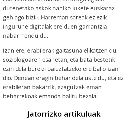
dutenetako askok nahiko lukete euskaraz
gehiago bizi». Harreman sareak ez ezik
ingurune digitalak ere duen garrantzia
nabarmendu du.
Izan ere, erabilerak gaitasuna elikatzen du,
soziologoaren esanetan, eta bata bestetik
ezin dela bereizi baieztatzeko ere balio izan
dio. Denean eragin behar dela uste du, eta ez
erabileran bakarrik, ezagutzak eman
beharrekoak emanda balitu bezala.
Jatorrizko artikuluak