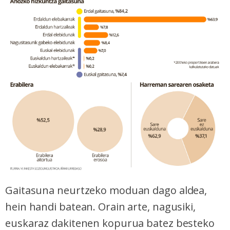
Gaitasuna neurtzeko moduan dago aldea,
hein handi batean. Orain arte, nagusiki,
euskaraz dakitenen kopurua batez besteko