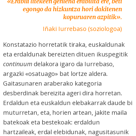
«E
rabili litekeen gehiena erabilita ere, beti
egongo da hizkuntza hori dakitenen
kopuruaren azpitik».
Iñaki Iurrebaso (soziologoa)
Konstatazio horretatik tiraka, euskaldunak
eta erdaldunak bereizten dituen ikuspegitik
continuum
delakora igaro da Iurrebaso,
argazki «osatuago» bat lortze aldera.
Gaitasunaren araberako kategoria
desberdinak bereizita ageri dira horretan.
Erdaldun eta euskaldun elebakarrak daude bi
muturretan, eta, horien artean, jakite maila
batekoak eta bestekoak: erdaldun
hartzaileak, erdal elebidunak, nagusitasunik