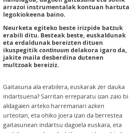
arrazoi instrumentalak kontuan hartuta
legokiokeena baino.
Neurketa egiteko beste irizpide batzuk
erabili ditu. Besteak beste, euskaldunak
eta erdaldunak bereizten dituen
ikuspegitik
continuum
delakora igaro da,
jakite maila desberdina dutenen
multzoak bereiziz.
Gaitasuna ala erabilera, euskarak zer dauka
indartsuena? Sarritan erreparatu izan zaio bi
aldagaien arteko harremanari azken
urteotan, eta ohiko joera izan da berrestea
gaitasunean indartsu dagoela euskara, eta