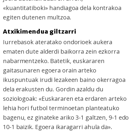
zerbitzuak hobetzeko asmoz, cookie teknologiaz
«kuantitatiboki» handiagoa dela kontrakoa
baliatzen gara. Ohar hau onartuz gero, teknologia hori
egiten dutenen multzoa.
erabiltzeko baimen esplizitua ematen diguzu.
Gehiago
irakurri
Atxikimendua giltzarri
Iurrebasok ateratako ondorioek aukera
ematen dute alderdi baikorra zein ezkorra
nabarmentzeko. Batetik, euskararen
gaitasunaren egoera orain arteko
ikuspuntuak irudi lezakeen baino okerragoa
dela erakusten du. Gordin azaldu du
soziologoak: «Euskararen eta erdaren arteko
lehia hori futbol terminoetan planteatuko
bagenu, ez ginateke ariko 3-1 galtzen, 9-1 edo
10-1 baizik. Egoera ikaragarri ahula da».