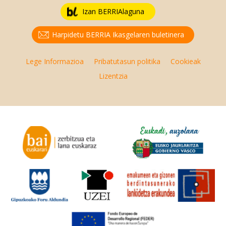
Izan BERRIAlaguna
Harpidetu BERRIA Ikasgelaren buletinera
Lege Informazioa
Pribatutasun politika
Cookieak
Lizentzia