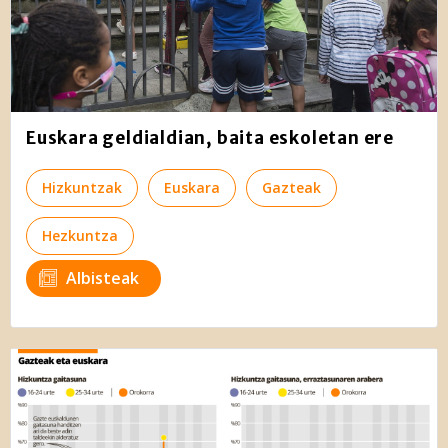
Euskara geldialdian, baita eskoletan ere
Hizkuntzak
Euskara
Gazteak
Hezkuntza
Albisteak