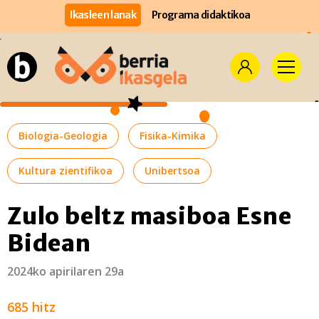
Ikasleen lanak
Programa didaktikoa
Biologia-Geologia
Fisika-Kimika
Kultura zientifikoa
Unibertsoa
Zulo beltz masiboa Esne
Bidean
2024ko apirilaren 29a
685 hitz