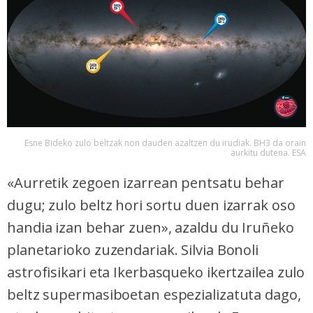
Esne Bideko zulo beltzak non dauden azaltzen du irudiak. BH3 da orain
aurkitu dutena. ESA
«Aurretik zegoen izarrean pentsatu behar
dugu; zulo beltz hori sortu duen izarrak oso
handia izan behar zuen», azaldu du Iruñeko
planetarioko zuzendariak. Silvia Bonoli
astrofisikari eta Ikerbasqueko ikertzailea zulo
beltz supermasiboetan espezializatuta dago,