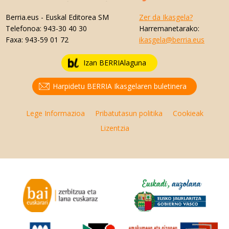
Berria.eus
- Euskal Editorea SM
Zer da Ikasgela?
Telefonoa:
943-30 40 30
Harremanetarako:
Faxa:
943-59 01 72
ikasgela@berria.eus
Izan BERRIAlaguna
Harpidetu BERRIA Ikasgelaren buletinera
Lege Informazioa
Pribatutasun politika
Cookieak
Lizentzia