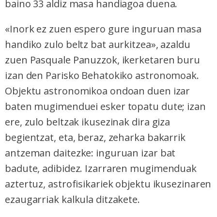
baino 33 aldiz masa handiagoa duena.
«Inork ez zuen espero gure inguruan masa
handiko zulo beltz bat aurkitzea», azaldu
zuen Pasquale Panuzzok, ikerketaren buru
izan den Parisko Behatokiko astronomoak.
Objektu astronomikoa ondoan duen izar
baten mugimenduei esker topatu dute; izan
ere, zulo beltzak ikusezinak dira giza
begientzat, eta, beraz, zeharka bakarrik
antzeman daitezke: inguruan izar bat
badute, adibidez. Izarraren mugimenduak
aztertuz, astrofisikariek objektu ikusezinaren
ezaugarriak kalkula ditzakete.