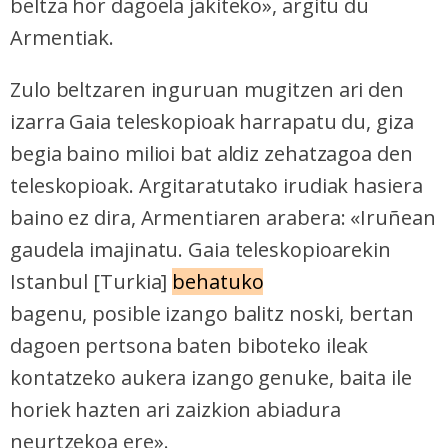
beltza hor dagoela jakiteko», argitu du
Armentiak.
Zulo beltzaren inguruan mugitzen ari den
izarra Gaia teleskopioak harrapatu du, giza
begia baino milioi bat aldiz zehatzagoa den
teleskopioak. Argitaratutako irudiak hasiera
baino ez dira, Armentiaren arabera: «Iruñean
gaudela imajinatu. Gaia teleskopioarekin
Istanbul [Turkia]
behatuko
bagenu, posible izango balitz noski, bertan
dagoen pertsona baten biboteko ileak
kontatzeko aukera izango genuke, baita ile
horiek hazten ari zaizkion abiadura
neurtzekoa ere».