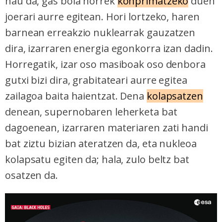
hau da, gas bola horrek
konprimatzeko
duen
joerari aurre egitean. Hori lortzeko, haren
barnean erreakzio nuklearrak gauzatzen
dira, izarraren energia egonkorra izan dadin.
Horregatik, izar oso masiboak oso denbora
gutxi bizi dira, grabitateari aurre egitea
zailagoa baita haientzat. Dena
kolapsatzen
denean, supernobaren leherketa bat
dagoenean, izarraren materiaren zati handi
bat ziztu bizian ateratzen da, eta nukleoa
kolapsatu egiten da; hala, zulo beltz bat
osatzen da.