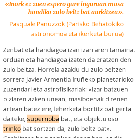
«Inork ez zuen espero gure inguruan masa
handiko zulo beltz bat aurkitzea».
Pasquale Panuzzok (Parisko Behatokiko
astronomoa eta ikerketa burua)
Zenbat eta handiagoa izan izarraren tamaina,
orduan eta handiagoa izaten da eratzen den
zulo beltza. Horrela azaldu du zulo beltzen
sorrera Javier Armentia Iruñeko planetarioko
zuzendari eta astrofisikariak: «Izar batzuen
biziaren azken unean, masiboenak direnen
artean batez ere, leherketa bortitz bat gerta
daiteke,
supernoba
bat, eta objektu oso
trinko
bat sortzen da; zulo beltz bat».