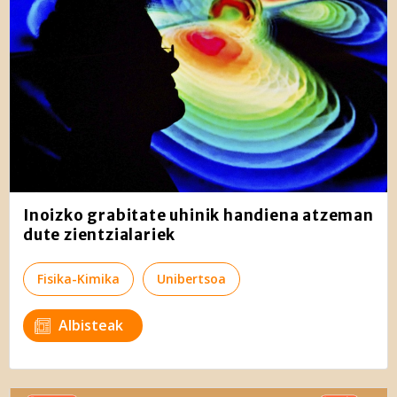
Inoizko grabitate uhinik handiena atzeman
dute zientzialariek
Fisika-Kimika
Unibertsoa
Albisteak