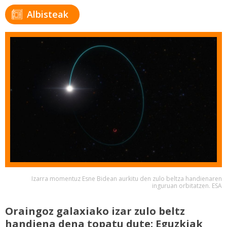
Albisteak
Izarra momentuz Esne Bidean aurkitu den zulo beltza handienaren
inguruan orbitatzen. ESA
Oraingoz galaxiako izar zulo beltz
handiena dena topatu dute: Eguzkiak