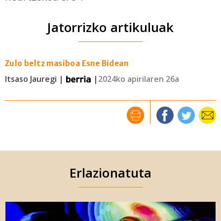
Jatorrizko artikuluak
Zulo beltz masiboa Esne Bidean
Itsaso Jauregi |
|
2024ko apirilaren 26a
Erlazionatuta