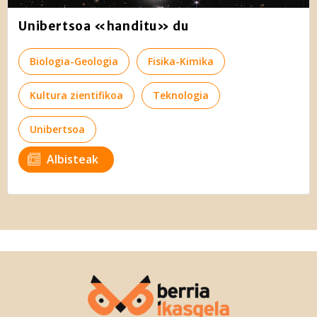
Unibertsoa «handitu» du
Biologia-Geologia
Fisika-Kimika
Kultura zientifikoa
Teknologia
Unibertsoa
Albisteak