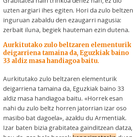
Grabitatea hain trinkoa denez han, ez dio
uzten argiari ihes egiten. Hori da zulo beltzen
inguruan zabaldu den ezaugarri nagusia:
zerbait iluna, begiek hauteman ezin dutena.
Aurkitutako zulo beltzaren elementurik
deigarriena tamaina da, Eguzkiak baino
33 aldiz masa handiagoa baitu.
Aurkitutako zulo beltzaren elementurik
deigarriena tamaina da, Eguzkiak baino 33
aldiz masa handiagoa baitu. «Horrek esan
nahi du zulo beltz horren jatorrian izar oso
masibo bat dagoela», azaldu du Armentiak.
Izar baten bizia grabitatea gainditzean datza,