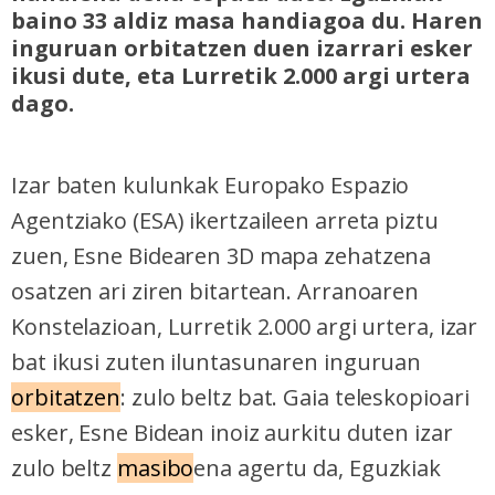
baino 33 aldiz masa handiagoa du. Haren
inguruan orbitatzen duen izarrari esker
ikusi dute, eta Lurretik 2.000 argi urtera
dago.
Izar baten kulunkak Europako Espazio
Agentziako (ESA) ikertzaileen arreta piztu
zuen, Esne Bidearen 3D mapa zehatzena
osatzen ari ziren bitartean. Arranoaren
Konstelazioan, Lurretik 2.000 argi urtera, izar
bat ikusi zuten iluntasunaren inguruan
orbitatzen
: zulo beltz bat. Gaia teleskopioari
esker, Esne Bidean inoiz aurkitu duten izar
zulo beltz
masibo
ena agertu da, Eguzkiak