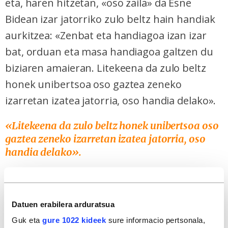
eta, haren hitzetan, «oso zaila» da Esne
Bidean izar jatorriko zulo beltz hain handiak
aurkitzea: «Zenbat eta handiagoa izan izar
bat, orduan eta masa handiagoa galtzen du
biziaren amaieran. Litekeena da zulo beltz
honek unibertsoa oso gaztea zeneko
izarretan izatea jatorria, oso handia delako».
«Litekeena da zulo beltz honek unibertsoa oso
gaztea zeneko izarretan izatea jatorria, oso
handia delako».
Silvia Bonoli (astrofisikari eta
Ikerbasqueko ikertzailea)
Datuen erabilera arduratsua
Izarrak, binaka
Guk eta
gure 1022 kideek
sure informacio pertsonala,