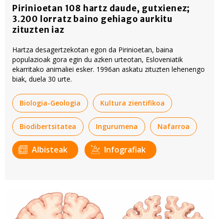
Pirinioetan 108 hartz daude, gutxienez;
3.200 lorratz baino gehiago aurkitu
zituzten iaz
Hartza desagertzekotan egon da Pirinioetan, baina
populazioak gora egin du azken urteotan, Esloveniatik
ekarritako animaliei esker. 1996an askatu zituzten lehenengo
biak, duela 30 urte.
Biologia-Geologia
Kultura zientifikoa
Biodibertsitatea
Ingurumena
Nafarroa
Albisteak
Infografiak