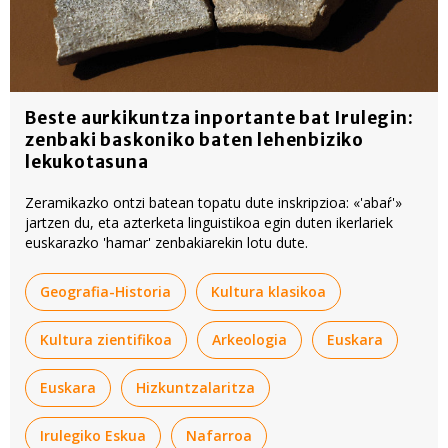
Beste aurkikuntza inportante bat Irulegin:
zenbaki baskoniko baten lehenbiziko
lekukotasuna
Zeramikazko ontzi batean topatu dute inskripzioa: «'abaŕ'»
jartzen du, eta azterketa linguistikoa egin duten ikerlariek
euskarazko 'hamar' zenbakiarekin lotu dute.
Geografia-Historia
Kultura klasikoa
Kultura zientifikoa
Arkeologia
Euskara
Euskara
Hizkuntzalaritza
Irulegiko Eskua
Nafarroa