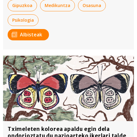
Gipuzkoa
Medikuntza
Osasuna
Psikologia
Albisteak
Tximeleten kolorea apaldu egin dela
ondorioztatu du nazioarteko ikerlari talde