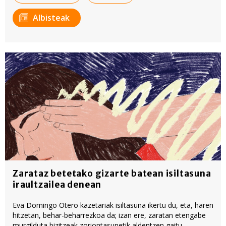
Albisteak
Zarataz betetako gizarte batean isiltasuna
iraultzailea denean
Eva Domingo Otero kazetariak isiltasuna ikertu du, eta, haren
hitzetan, behar-beharrezkoa da; izan ere, zaratan etengabe
murgilduta bizitzeak zoriontasunetik aldentzen gaitu.