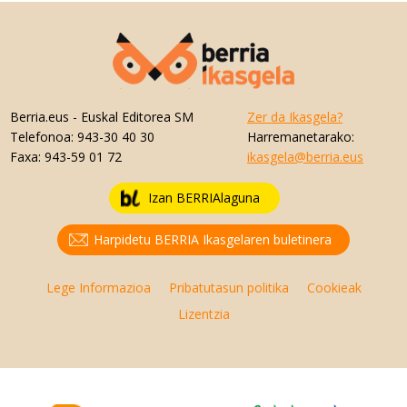
Berria.eus
- Euskal Editorea SM
Zer da Ikasgela?
Telefonoa:
943-30 40 30
Harremanetarako:
Faxa:
943-59 01 72
ikasgela@berria.eus
Izan BERRIAlaguna
Harpidetu BERRIA Ikasgelaren buletinera
Lege Informazioa
Pribatutasun politika
Cookieak
Lizentzia