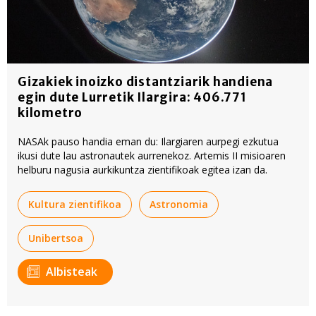
Gizakiek inoizko distantziarik handiena
egin dute Lurretik Ilargira: 406.771
kilometro
NASAk pauso handia eman du: Ilargiaren aurpegi ezkutua
ikusi dute lau astronautek aurrenekoz. Artemis II misioaren
helburu nagusia aurkikuntza zientifikoak egitea izan da.
Kultura zientifikoa
Astronomia
Unibertsoa
Albisteak