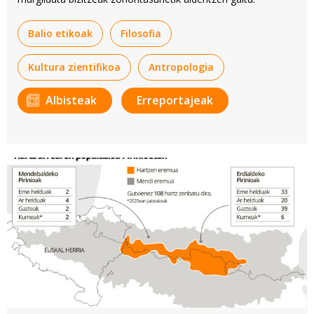
Balio etikoak
Filosofia
Kultura zientifikoa
Antropologia
Albisteak
Erreportajeak