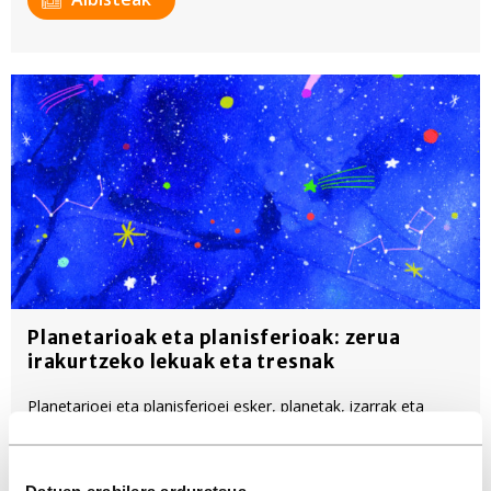
Planetarioak eta planisferioak: zerua
irakurtzeko lekuak eta tresnak
Planetarioei eta planisferioei esker, planetak, izarrak eta
konstelazioak ikus ditzakegu. 'Mantangorri' gehigarrian
zehazki azaldu dute nolakoak diren. Euskal Herrian hiru
planetario daude.