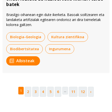
batek
Brasilgo oihanean egin dute ikerketa. Basoak soiltzearen eta
landaketa artifizialak egitearen ondorioz ari dira tximeletak
kolorea galtzen.
Biologia-Geologia
Kultura zientifikoa
Biodibertsitatea
Ingurumena
Albisteak
1
...
2
3
4
5
6
11
12
›