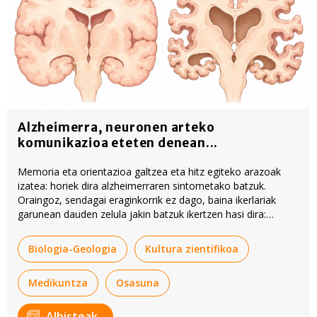
Alzheimerra, neuronen arteko
komunikazioa eteten denean...
Memoria eta orientazioa galtzea eta hitz egiteko arazoak
izatea: horiek dira alzheimerraren sintometako batzuk.
Oraingoz, sendagai eraginkorrik ez dago, baina ikerlariak
garunean dauden zelula jakin batzuk ikertzen hasi dira:
astrozitoak.
Biologia-Geologia
Kultura zientifikoa
Medikuntza
Osasuna
Albisteak