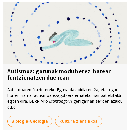
Autismoa: garunak modu berezi batean
funtzionatzen duenean
Autismoaren Nazioarteko Eguna da apirilaren 2a, eta, egun
horren harira, autismoa ezagutzera emateko hainbat ekitaldi
egiten dira. BERRIAko
Mantangorri
gehigarrian zer den azaldu
dute.
Biologia-Geologia
Kultura zientifikoa