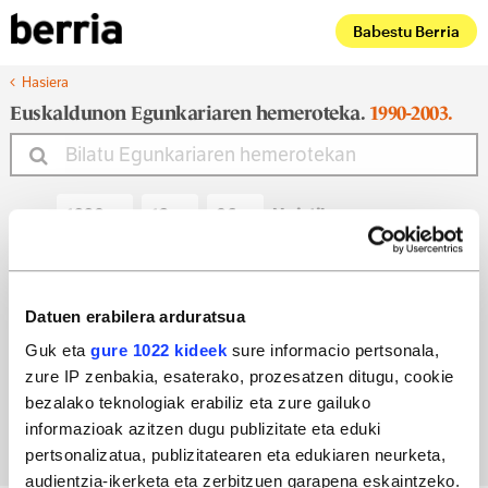
Babestu Berria
Hasiera
Euskaldunon Egunkariaren hemeroteka.
1990-2003.
Noiztik
Noiz arte
Datuen erabilera arduratsua
Guk eta
gure 1022 kideek
sure informacio pertsonala,
zure IP zenbakia, esaterako, prozesatzen ditugu, cookie
Bilatu egun bateko edizioa
bezalako teknologiak erabiliz eta zure gailuko
informazioak azitzen dugu publizitate eta eduki
pertsonalizatua, publizitatearen eta edukiaren neurketa,
audientzia-ikerketa eta zerbitzuen garapena eskaintzeko.