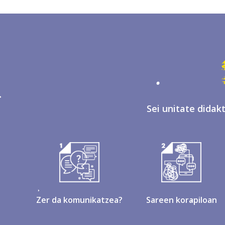
Sei unitate didak
Zer da komunikatzea?
Sareen korapiloan