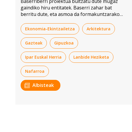
Baserriberri proiektua bultzatu dute mugaz
gaindiko hiru entitatek. Baserri zahar bat
berritu dute, eta asmoa da formakuntzarako
gune bateratu bat sortzea.
Ekonomia-Ekintzailetza
Arkitektura
Gazteak
Gipuzkoa
Ipar Euskal Herria
Lanbide Heziketa
Nafarroa
Albisteak