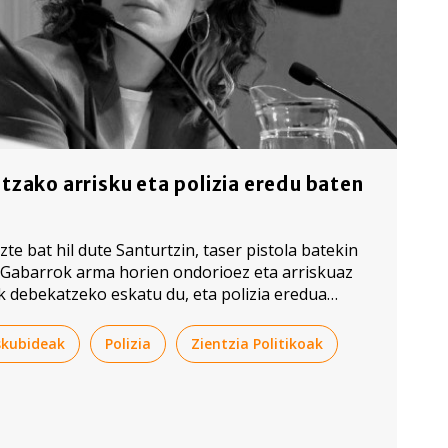
ntzako arrisku eta polizia eredu baten
zte bat hil dute Santurtzin, taser pistola batekin
r Gabarrok arma horien ondorioez eta arriskuaz
k debekatzeko eskatu du, eta polizia eredua
aida politiko eta publiko bat sustatzeko.
skubideak
Polizia
Zientzia Politikoak