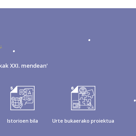
nkak XXI. mendean'
Istorioen bila
Urte bukaerako proiektua