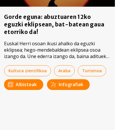
Gorde eguna: abuztuaren 12ko
eguzki eklipsean, bat-batean gaua
etorriko da!
Euskal Herri osoan ikusi ahalko da eguzki
eklipsea; hego-mendebaldean eklipsea osoa
izango da. Une ederra izango da, baina adituek
prebentzioa eskatu diete instituzioei eta
herritarrei.
Kultura zientifikoa
Araba
Turismoa
Albisteak
Infografiak