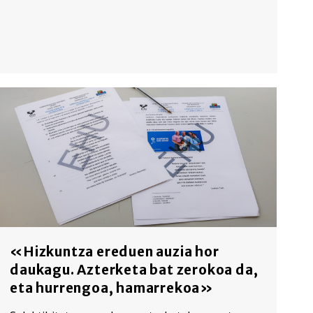
«Hizkuntza ereduen auzia hor
daukagu. Azterketa bat zerokoa da,
eta hurrengoa, hamarrekoa»