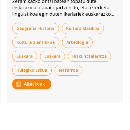
Zeramikazko ontzi batean topatu dute
inskripzioa: «'abaŕ'» jartzen du, eta azterketa
linguistikoa egin duten ikerlariek euskarazko
'hamar' zenbakiarekin lotu dute.
Geografia-Historia
Kultura klasikoa
Kultura zientifikoa
Arkeologia
Euskara
Euskara
Hizkuntzalaritza
Irulegiko Eskua
Nafarroa
Albisteak