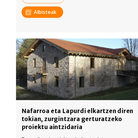
Albisteak
Nafarroa eta Lapurdi elkartzen diren
tokian, zurgintzara gerturatzeko
proiektu aintzidaria