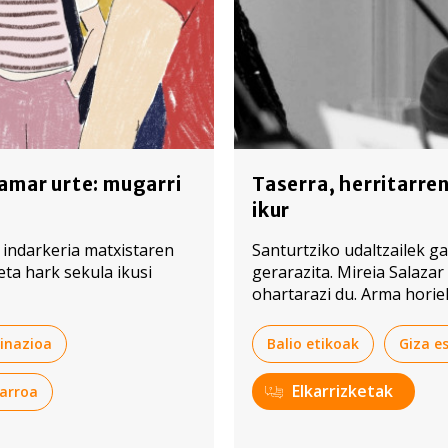
amar urte: mugarri
Taserra, herritarre
ikur
 indarkeria matxistaren
Santurtziko udaltzailek ga
keta hark sekula ikusi
gerarazita. Mireia Salaza
ohartarazi du. Arma horie
auzitan jarriko duen eztab
inazioa
Balio etikoak
Giza e
Elkarrizketak
arroa