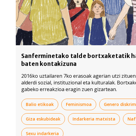
Sanferminetako talde bortxaketatik h
baten kontakizuna
2016ko uztailaren 7ko erasoak agerian utzi zituen
alderdi sozial, instituzional eta kulturalak. Bortxa
gabeko erreakzioa eragin zuen gizartean.
Balio etikoak
Feminismoa
Genero diskrim
Giza eskubideak
Indarkeria matxista
Naf
Sexu indarkeria