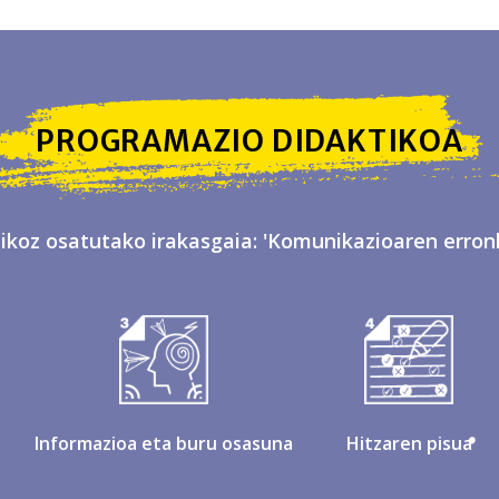
PROGRAMAZIO DIDAKTIKOA
tikoz osatutako irakasgaia: 'Komunikazioaren erro
Informazioa eta buru osasuna
Hitzaren pisua