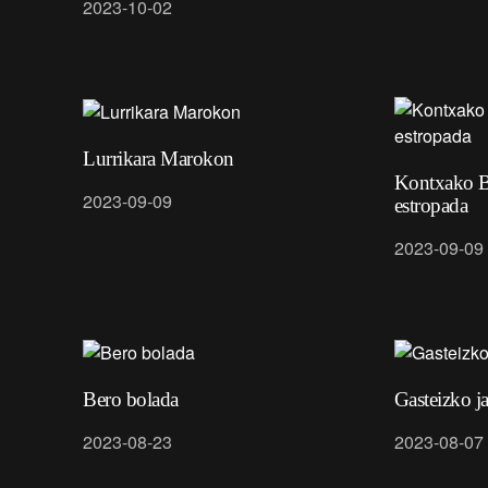
2023-10-02
Lurrikara Marokon
Kontxako B
2023-09-09
estropada
2023-09-09
Bero bolada
Gasteizko j
2023-08-23
2023-08-07