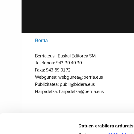
Berria
Berria.eus
-
Euskal Editorea SM
Telefonoa:
943-30 40 30
Faxa:
943-59 01 72
Webgunea:
webgunea@berria.eus
Publizitatea:
publi@bidera.eus
Harpidetza:
harpidetza@berria.eus
Datuen erabilera ardurat