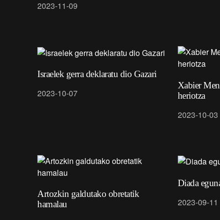
2023-11-09
Israelek gerra deklaratu dio Gazari
Xabier Mend
2023-10-07
heriotza
2023-10-03
Diada egun
Artozkin galdutako obretatik
2023-09-11
hamalau