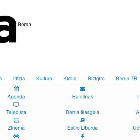
Berria
a
Iritzia
Kultura
Kirola
Bizigiro
Berria TB
Agenda
Buletinak
I
Telebista
Berria Ikasgela
A
Zinema
Estilo Liburua
Ud