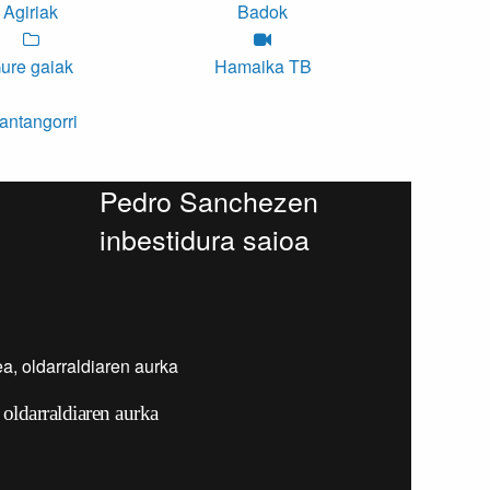
Agiriak
Badok
ure gaiak
Hamaika TB
antangorri
Pedro Sanchezen
inbestidura saioa
 oldarraldiaren aurka