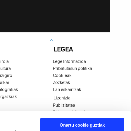
LEGEA
irola
Lege Informazioa
ultura
Pribatutasun politika
izigiro
Cookieak
bilkari
Zozketak
nfografiak
Lan eskaintzak
rgazkiak
Lizentzia
Publizitatea
Bidera zerbitzuak
MIDAS Media
Onartu cookie guztiak