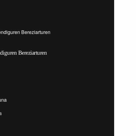
iguren Bereziarturen
a