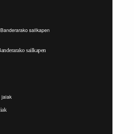
anderarako sailkapen
aiak