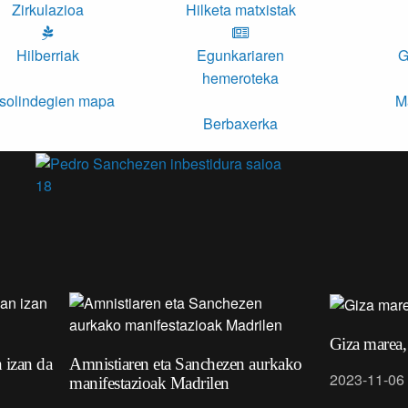
Zirkulazioa
Hilketa matxistak
Hilberriak
Egunkariaren
G
hemeroteka
solindegien mapa
M
Berbaxerka
18
Giza marea,
 izan da
Amnistiaren eta Sanchezen aurkako
2023-11-06
manifestazioak Madrilen