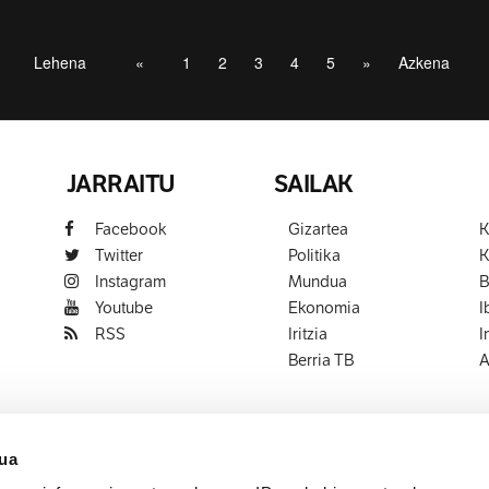
Lehena
«
1
2
3
4
5
»
Azkena
JARRAITU
SAILAK
Facebook
Gizartea
K
Twitter
Politika
K
Instagram
Mundua
B
Youtube
Ekonomia
I
RSS
Iritzia
I
Berria TB
A
sua