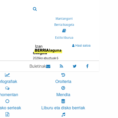
Mantangorri
Berria Ikasgela
Estilo liburua
Hasi saioa
Izan
BERRIA
laguna
Osteguna
2026ko abuztuak 6
Buletinak
nfografiak
Oroiteria
homentan
Mendia
ako serieak
Liburu eta disko berriak