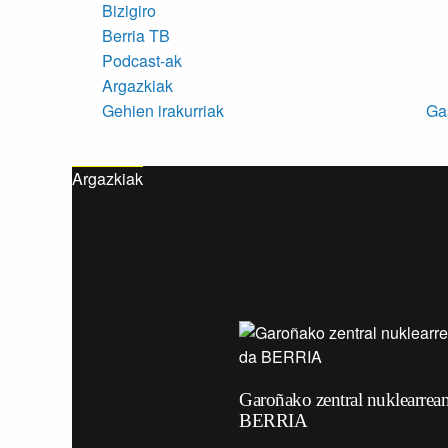
Bizigiro
Berria TB
Podcast-ak
Argazkiak
Gehien irakurriak
Ga
Argazkiak
Garoñako zentral nuklearrean
BERRIA