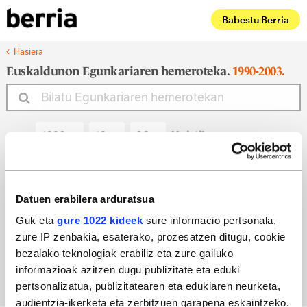
Babestu Berria
Hasiera
Euskaldunon Egunkariaren hemeroteka.
1990-2003.
Noiztik
Noiz arte
Datuen erabilera arduratsua
Guk eta
gure 1022 kideek
sure informacio pertsonala,
zure IP zenbakia, esaterako, prozesatzen ditugu, cookie
Bilatu egun bateko edizioa
bezalako teknologiak erabiliz eta zure gailuko
informazioak azitzen dugu publizitate eta eduki
pertsonalizatua, publizitatearen eta edukiaren neurketa,
audientzia-ikerketa eta zerbitzuen garapena eskaintzeko.