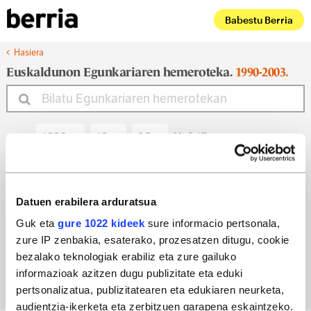
Babestu Berria
Hasiera
Euskaldunon Egunkariaren hemeroteka.
1990-2003.
Noiztik
Noiz arte
Datuen erabilera arduratsua
Guk eta
gure 1022 kideek
sure informacio pertsonala,
zure IP zenbakia, esaterako, prozesatzen ditugu, cookie
Bilatu egun bateko edizioa
bezalako teknologiak erabiliz eta zure gailuko
informazioak azitzen dugu publizitate eta eduki
pertsonalizatua, publizitatearen eta edukiaren neurketa,
audientzia-ikerketa eta zerbitzuen garapena eskaintzeko.