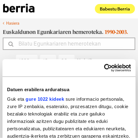
Babestu Berria
Hasiera
Euskaldunon Egunkariaren hemeroteka.
1990-2003.
Noiztik
Noiz arte
Datuen erabilera arduratsua
Guk eta
gure 1022 kideek
sure informacio pertsonala,
zure IP zenbakia, esaterako, prozesatzen ditugu, cookie
Bilatu egun bateko edizioa
bezalako teknologiak erabiliz eta zure gailuko
informazioak azitzen dugu publizitate eta eduki
pertsonalizatua, publizitatearen eta edukiaren neurketa,
audientzia-ikerketa eta zerbitzuen garapena eskaintzeko.