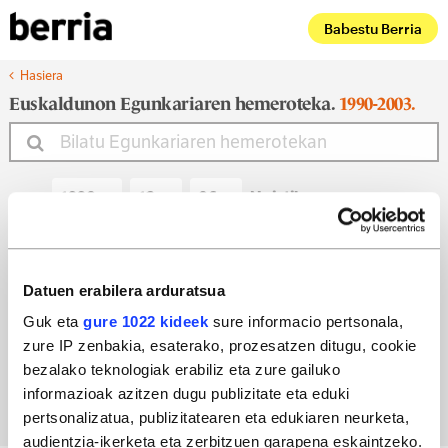
Babestu Berria
Hasiera
Euskaldunon Egunkariaren hemeroteka.
1990-2003.
Noiztik
Noiz arte
Datuen erabilera arduratsua
Guk eta
gure 1022 kideek
sure informacio pertsonala,
zure IP zenbakia, esaterako, prozesatzen ditugu, cookie
Bilatu egun bateko edizioa
bezalako teknologiak erabiliz eta zure gailuko
informazioak azitzen dugu publizitate eta eduki
pertsonalizatua, publizitatearen eta edukiaren neurketa,
audientzia-ikerketa eta zerbitzuen garapena eskaintzeko.