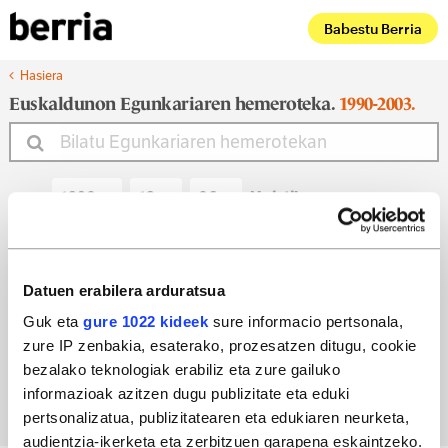
Babestu Berria
Hasiera
Euskaldunon Egunkariaren hemeroteka.
1990-2003.
Noiztik
Noiz arte
Datuen erabilera arduratsua
Guk eta
gure 1022 kideek
sure informacio pertsonala,
zure IP zenbakia, esaterako, prozesatzen ditugu, cookie
Bilatu egun bateko edizioa
bezalako teknologiak erabiliz eta zure gailuko
informazioak azitzen dugu publizitate eta eduki
pertsonalizatua, publizitatearen eta edukiaren neurketa,
audientzia-ikerketa eta zerbitzuen garapena eskaintzeko.