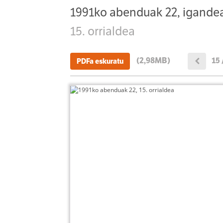
1991ko abenduak 22, igande
15. orrialdea
(2,98MB)
15 
PDFa eskuratu