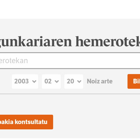
unkariaren hemerote
Noiz arte