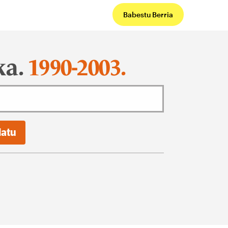
Babestu Berria
ka.
1990-2003.