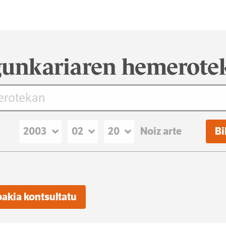
unkariaren hemerote
Noiz arte