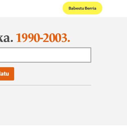
Babestu Berria
ka.
1990-2003.