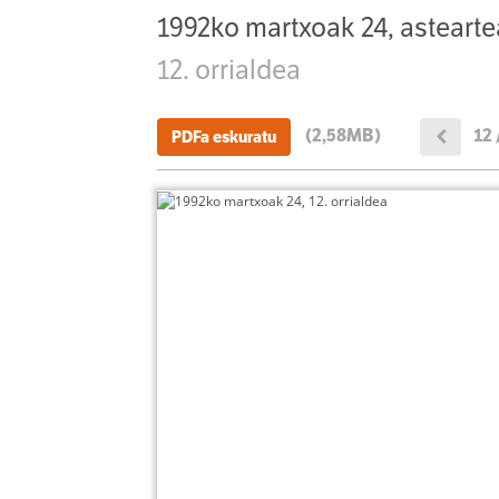
1992ko martxoak 24, astearte
12. orrialdea
(2,58MB)
12 
PDFa eskuratu