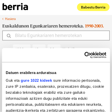
Babestu Berria
Hasiera
Euskaldunon Egunkariaren hemeroteka.
1990-2003.
Noiztik
Noiz arte
Datuen erabilera arduratsua
Guk eta
gure 1022 kideek
sure informacio pertsonala,
zure IP zenbakia, esaterako, prozesatzen ditugu, cookie
Bilatu egun bateko edizioa
bezalako teknologiak erabiliz eta zure gailuko
informazioak azitzen dugu publizitate eta eduki
pertsonalizatua, publizitatearen eta edukiaren neurketa,
audientzia-ikerketa eta zerbitzuen garapena eskaintzeko.