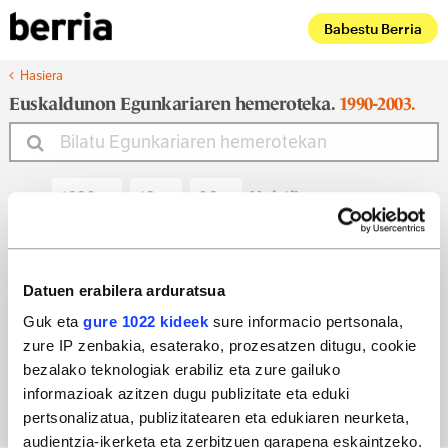
Babestu Berria
Hasiera
Euskaldunon Egunkariaren hemeroteka.
1990-2003.
Noiztik
Noiz arte
Datuen erabilera arduratsua
Guk eta
gure 1022 kideek
sure informacio pertsonala,
zure IP zenbakia, esaterako, prozesatzen ditugu, cookie
Bilatu egun bateko edizioa
bezalako teknologiak erabiliz eta zure gailuko
informazioak azitzen dugu publizitate eta eduki
pertsonalizatua, publizitatearen eta edukiaren neurketa,
audientzia-ikerketa eta zerbitzuen garapena eskaintzeko.