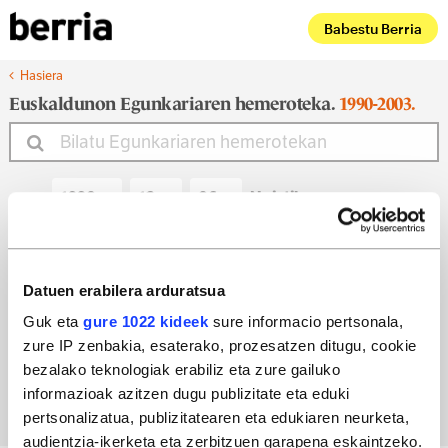
Babestu Berria
Hasiera
Euskaldunon Egunkariaren hemeroteka.
1990-2003.
Noiztik
Noiz arte
Datuen erabilera arduratsua
Guk eta
gure 1022 kideek
sure informacio pertsonala,
zure IP zenbakia, esaterako, prozesatzen ditugu, cookie
Bilatu egun bateko edizioa
bezalako teknologiak erabiliz eta zure gailuko
informazioak azitzen dugu publizitate eta eduki
pertsonalizatua, publizitatearen eta edukiaren neurketa,
audientzia-ikerketa eta zerbitzuen garapena eskaintzeko.