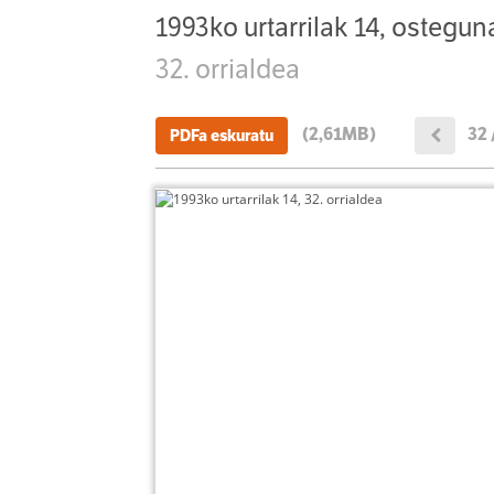
1993ko urtarrilak 14, ostegun
32. orrialdea
(2,61MB)
32 
PDFa eskuratu