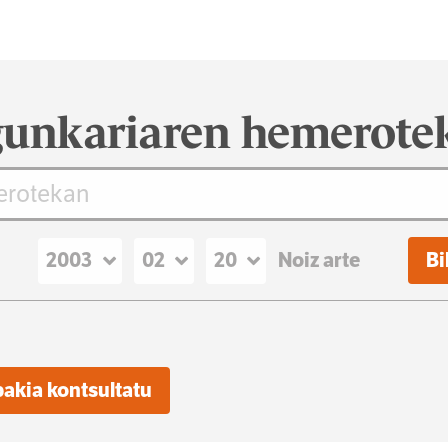
unkariaren hemerote
Noiz arte