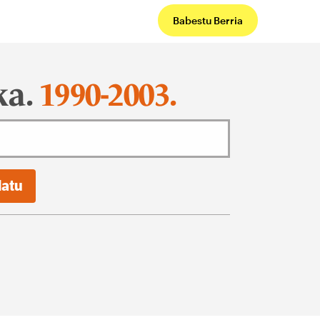
Babestu Berria
ka.
1990-2003.