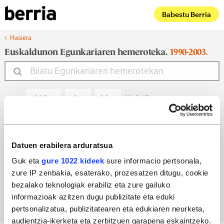
Babestu Berria
Hasiera
Euskaldunon Egunkariaren hemeroteka.
1990-2003.
Noiztik
Noiz arte
Datuen erabilera arduratsua
Guk eta
gure 1022 kideek
sure informacio pertsonala,
zure IP zenbakia, esaterako, prozesatzen ditugu, cookie
Bilatu egun bateko edizioa
bezalako teknologiak erabiliz eta zure gailuko
informazioak azitzen dugu publizitate eta eduki
pertsonalizatua, publizitatearen eta edukiaren neurketa,
audientzia-ikerketa eta zerbitzuen garapena eskaintzeko.