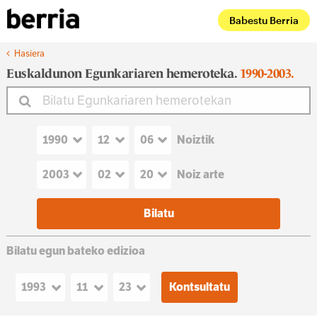
Babestu Berria
Hasiera
Euskaldunon Egunkariaren hemeroteka.
1990-2003.
Noiztik
Noiz arte
Bilatu egun bateko edizioa