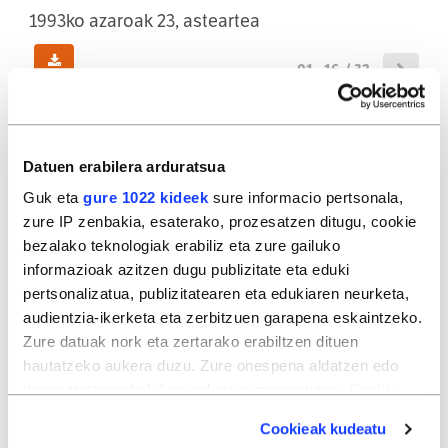
1993ko azaroak 23, asteartea
01 - 16 / 32
(78,40MB)
Datuen erabilera arduratsua
01
02
Guk eta
gure 1022 kideek
sure informacio pertsonala,
zure IP zenbakia, esaterako, prozesatzen ditugu, cookie
bezalako teknologiak erabiliz eta zure gailuko
informazioak azitzen dugu publizitate eta eduki
03
04
pertsonalizatua, publizitatearen eta edukiaren neurketa,
audientzia-ikerketa eta zerbitzuen garapena eskaintzeko.
Zure datuak nork eta zertarako erabiltzen dituen
hautatzeko aukera duzu. Zure onespena aldatzen edo
05
06
deuseztatzen ahal duzu edozein momentutan, Cookie
deklaraziotik edo Privacy triggerean klikatuz.
Cookieak kudeatu