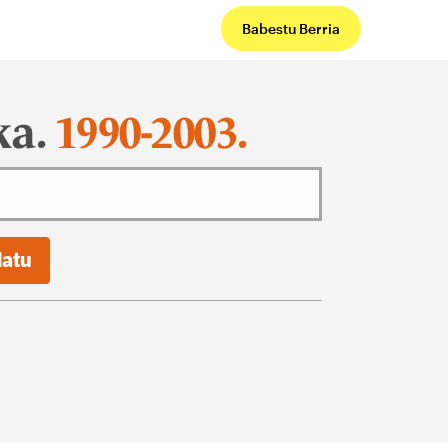
Babestu Berria
ka.
1990-2003.