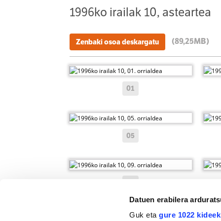
1996ko irailak 10, asteartea
(89,25MB)
Zenbaki osoa deskargatu
01
05
09
Datuen erabilera ardurat
Guk eta
gure 1022 kideek