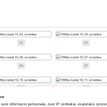
02
03
06
07
10
11
sua
sure informacio pertsonala, zure IP zenbakia, esaterako, proze