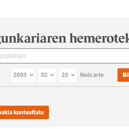
unkariaren hemerote
Noiz arte