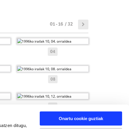
01 - 16 / 32
04
08
12
Onartu cookie guztiak
satzen ditugu,