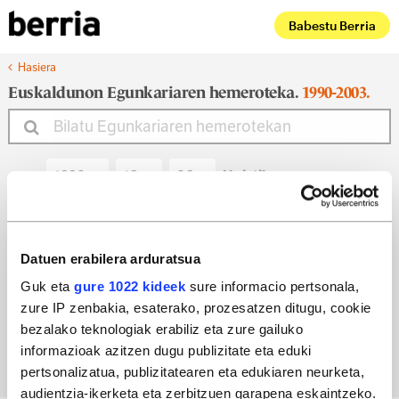
Babestu Berria
Hasiera
Euskaldunon Egunkariaren hemeroteka.
1990-2003.
Noiztik
Noiz arte
Datuen erabilera arduratsua
Guk eta
gure 1022 kideek
sure informacio pertsonala,
zure IP zenbakia, esaterako, prozesatzen ditugu, cookie
Bilatu egun bateko edizioa
bezalako teknologiak erabiliz eta zure gailuko
informazioak azitzen dugu publizitate eta eduki
pertsonalizatua, publizitatearen eta edukiaren neurketa,
audientzia-ikerketa eta zerbitzuen garapena eskaintzeko.