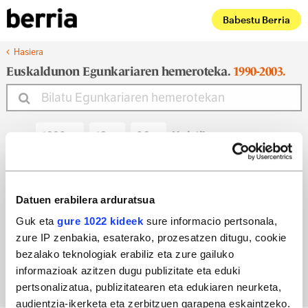
Babestu Berria
Hasiera
Euskaldunon Egunkariaren hemeroteka.
1990-2003.
Noiztik
Noiz arte
Datuen erabilera arduratsua
Guk eta
gure 1022 kideek
sure informacio pertsonala,
zure IP zenbakia, esaterako, prozesatzen ditugu, cookie
Bilatu egun bateko edizioa
bezalako teknologiak erabiliz eta zure gailuko
informazioak azitzen dugu publizitate eta eduki
pertsonalizatua, publizitatearen eta edukiaren neurketa,
audientzia-ikerketa eta zerbitzuen garapena eskaintzeko.