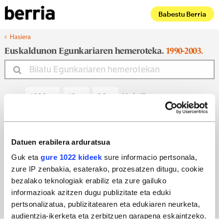
Babestu Berria
Hasiera
Euskaldunon Egunkariaren hemeroteka.
1990-2003.
Noiztik
Noiz arte
Datuen erabilera arduratsua
Guk eta
gure 1022 kideek
sure informacio pertsonala,
zure IP zenbakia, esaterako, prozesatzen ditugu, cookie
Bilatu egun bateko edizioa
bezalako teknologiak erabiliz eta zure gailuko
informazioak azitzen dugu publizitate eta eduki
pertsonalizatua, publizitatearen eta edukiaren neurketa,
audientzia-ikerketa eta zerbitzuen garapena eskaintzeko.