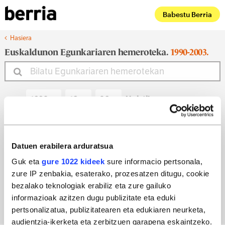
Babestu Berria
Hasiera
Euskaldunon Egunkariaren hemeroteka.
1990-2003.
Noiztik
Noiz arte
Datuen erabilera arduratsua
Guk eta
gure 1022 kideek
sure informacio pertsonala,
zure IP zenbakia, esaterako, prozesatzen ditugu, cookie
Bilatu egun bateko edizioa
bezalako teknologiak erabiliz eta zure gailuko
informazioak azitzen dugu publizitate eta eduki
pertsonalizatua, publizitatearen eta edukiaren neurketa,
audientzia-ikerketa eta zerbitzuen garapena eskaintzeko.