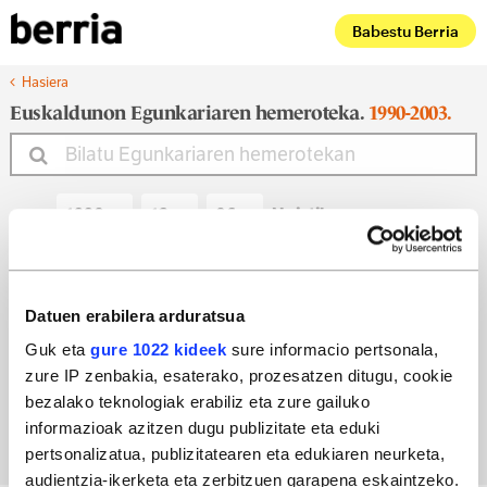
Babestu Berria
Hasiera
Euskaldunon Egunkariaren hemeroteka.
1990-2003.
Noiztik
Noiz arte
Datuen erabilera arduratsua
Guk eta
gure 1022 kideek
sure informacio pertsonala,
zure IP zenbakia, esaterako, prozesatzen ditugu, cookie
Bilatu egun bateko edizioa
bezalako teknologiak erabiliz eta zure gailuko
informazioak azitzen dugu publizitate eta eduki
pertsonalizatua, publizitatearen eta edukiaren neurketa,
audientzia-ikerketa eta zerbitzuen garapena eskaintzeko.