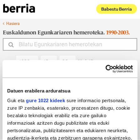
Babestu Berria
Hasiera
Euskaldunon Egunkariaren hemeroteka.
1990-2003.
Noiztik
Noiz arte
Datuen erabilera arduratsua
Guk eta
gure 1022 kideek
sure informacio pertsonala,
zure IP zenbakia, esaterako, prozesatzen ditugu, cookie
Bilatu egun bateko edizioa
bezalako teknologiak erabiliz eta zure gailuko
informazioak azitzen dugu publizitate eta eduki
pertsonalizatua, publizitatearen eta edukiaren neurketa,
audientzia-ikerketa eta zerbitzuen garapena eskaintzeko.