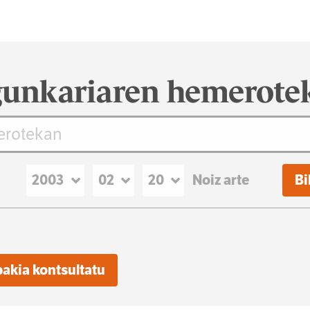
unkariaren hemerote
Noiz arte