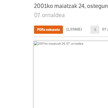
2001ko maiatzak 24, ostegu
07. orrialdea
(1,59MB)
07 
PDFa eskuratu