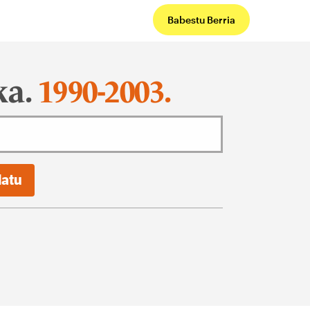
Babestu Berria
ka.
1990-2003.