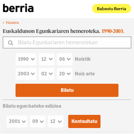
Babestu Berria
Hasiera
Euskaldunon Egunkariaren hemeroteka.
1990-2003.
Noiztik
Noiz arte
Bilatu egun bateko edizioa