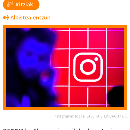
Iritziak
Albistea entzun
Instagramen logoa. SASCHA STEINBACH / EFE