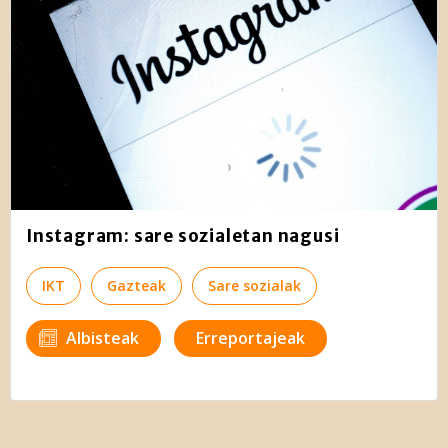
Instagram: sare sozialetan nagusi
IKT
Gazteak
Sare sozialak
Albisteak
Erreportajeak