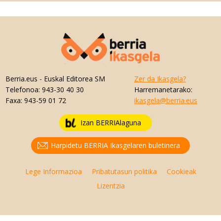
Berria.eus
- Euskal Editorea SM
Zer da Ikasgela?
Telefonoa:
943-30 40 30
Harremanetarako:
Faxa:
943-59 01 72
ikasgela@berria.eus
Izan BERRIAlaguna
Harpidetu BERRIA Ikasgelaren buletinera
Lege Informazioa
Pribatutasun politika
Cookieak
Lizentzia