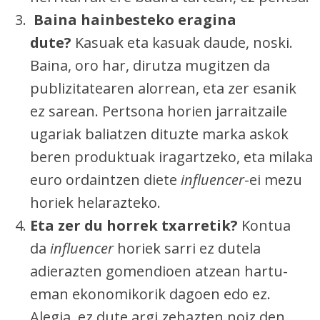
Baina hainbesteko eragina
dute?
Kasuak eta kasuak daude, noski.
Baina, oro har, dirutza mugitzen da
publizitatearen alorrean, eta zer esanik
ez sarean. Pertsona horien jarraitzaile
ugariak baliatzen dituzte marka askok
beren produktuak iragartzeko, eta milaka
euro ordaintzen diete
influencer
-ei mezu
horiek helarazteko.
Eta zer du horrek txarretik?
Kontua
da
influencer
horiek sarri ez dutela
adierazten gomendioen atzean hartu-
eman ekonomikorik dagoen edo ez.
Alegia, ez dute argi zehazten noiz den