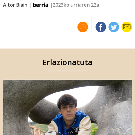
Aitor Biain |
|
2023ko urriaren 22a
Erlazionatuta