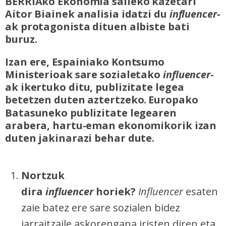
BERRIAko Ekonomia saileko kazetari
Aitor Biainek analisia idatzi du
influencer
-
ak protagonista dituen albiste bati
buruz.
Izan ere, Espainiako Kontsumo
Ministerioak sare sozialetako
influencer
-
ak ikertuko ditu, publizitate legea
betetzen duten aztertzeko.
Europako
Batasuneko publizitate legearen
arabera, hartu-eman ekonomikorik izan
duten jakinarazi behar dute.
Nortzuk
dira
influencer
horiek?
Influencer
esaten
zaie batez ere sare sozialen bidez
jarraitzaile askorengana iristen diren eta