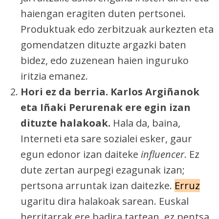
haiengan eragiten duten pertsonei.
Produktuak edo zerbitzuak aurkezten eta
gomendatzen dituzte argazki baten
bidez, edo zuzenean haien inguruko
iritzia emanez.
Hori ez da berria. Karlos Argiñanok
eta Iñaki Perurenak ere egin izan
dituzte halakoak.
Hala da, baina,
Interneti eta sare sozialei esker, gaur
egun edonor izan daiteke
influencer
. Ez
dute zertan aurpegi ezagunak izan;
pertsona arruntak izan daitezke.
Erruz
ugaritu dira halakoak sarean. Euskal
herritarrak ere badira tartean, ez pentsa.