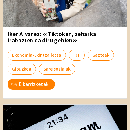
Iker Alvarez: «Tiktoken, zeharka
irabazten da diru gehien»
Ekonomia-Ekintzailetza
IKT
Gazteak
Gipuzkoa
Sare sozialak
Elkarrizketak