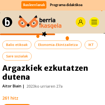
Ikasleen lanak
Programa didaktikoa
Balio etikoak
Ekonomia-Ekintzailetza
IKT
Sare sozialak
Argazkiek ezkutatzen
dutena
Aitor Biain |
2023ko urriaren 27a
261 hitz