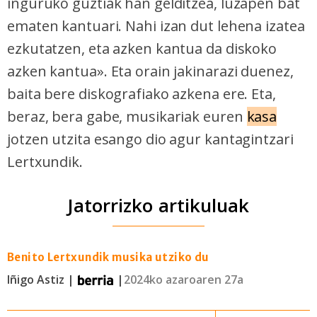
inguruko guztiak han gelditzea, luzapen bat
ematen kantuari. Nahi izan dut lehena izatea
ezkutatzen, eta azken kantua da diskoko
azken kantua». Eta orain jakinarazi duenez,
baita bere diskografiako azkena ere. Eta,
beraz, bera gabe, musikariak euren
kasa
jotzen utzita esango dio agur kantagintzari
Lertxundik.
Jatorrizko artikuluak
Benito Lertxundik musika utziko du
Iñigo Astiz |
|
2024ko azaroaren 27a