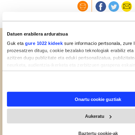
Datuen erabilera arduratsua
Erlazionatuta
Guk eta
gure 1022 kideek
sure informacio pertsonala, zure 
prozesatzen ditugu, cookie bezalako teknologiak erabiliz eta
azitzen dugu publizitate eta eduki pertsonalizatua, publizitat
neurketa, audientzia-ikerketa eta zerbitzuen garapena eskai
eta zertarako erabiltzen dituen hautatzeko aukera duzu. Zu
deuseztatzen ahal duzu edozein momentutan, Cookie deklara
triggerean klikatuz.
Onartu cookie guztiak
If you allow, we would also like to:
Collect information about your geographical location 
Aukeratu
within several meters
Identify your device by actively scanning it for specifi
(fingerprinting)
Baztertu cookie-ak