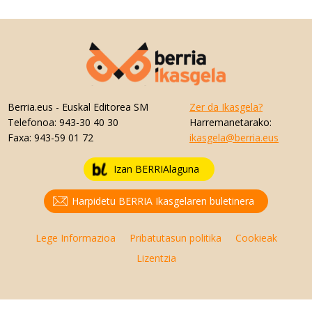
Berria.eus
- Euskal Editorea SM
Zer da Ikasgela?
Telefonoa:
943-30 40 30
Harremanetarako:
Faxa:
943-59 01 72
ikasgela@berria.eus
Izan BERRIAlaguna
Harpidetu BERRIA Ikasgelaren buletinera
Lege Informazioa
Pribatutasun politika
Cookieak
Lizentzia