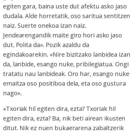
egiten gara, baina uste dut afektu asko jaso
dudala. Alde horretatik, oso saritua sentitzen
naiz. Suerte onekoa izan naiz.
Jendearengandik maite giro hori asko jaso
dut. Polita da». Pozik azaldu da
egindakoarekin. «Nire bizitzako lanbidea izan
da, lanbide, esango nuke, pribilegiatua. Ongi
tratatu nau lanbideak. Oro har, esango nuke
emaitza oso positiboa dela, eta oso gustura
nago».
«Txoriak hil egiten dira, ezta? Txoriak hil
egiten dira, ezta? Ba, nik beti airean ikusten
ditut. Nik ez nuen bukaerarena zabaltzerik