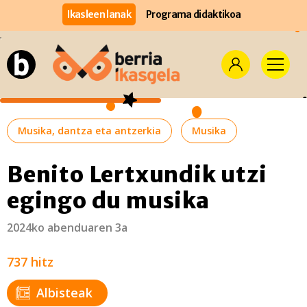
Ikasleen lanak
Programa didaktikoa
Musika, dantza eta antzerkia
Musika
Benito Lertxundik utzi
egingo du musika
2024ko abenduaren 3a
737 hitz
Albisteak