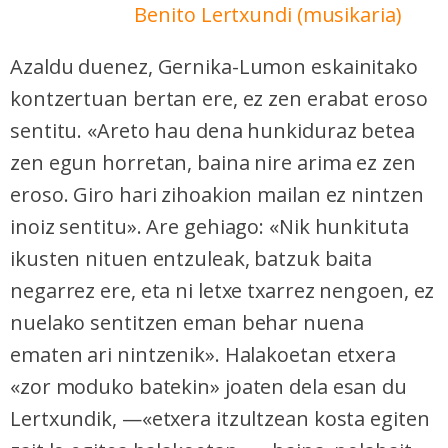
Benito Lertxundi (musikaria)
Azaldu duenez, Gernika-Lumon eskainitako
kontzertuan bertan ere, ez zen erabat eroso
sentitu. «Areto hau dena hunkiduraz betea
zen egun horretan, baina nire arima ez zen
eroso. Giro hari zihoakion mailan ez nintzen
inoiz sentitu». Are gehiago: «Nik hunkituta
ikusten nituen entzuleak, batzuk baita
negarrez ere, eta ni letxe txarrez nengoen, ez
nuelako sentitzen eman behar nuena
ematen ari nintzenik». Halakoetan etxera
«zor moduko batekin» joaten dela esan du
Lertxundik, —«etxera itzultzean kosta egiten