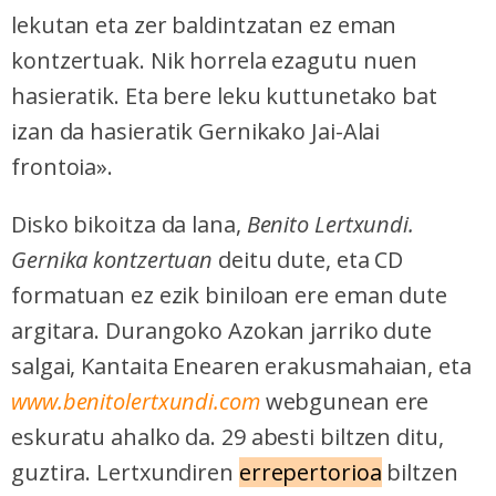
lekutan eta zer baldintzatan ez eman
kontzertuak. Nik horrela ezagutu nuen
hasieratik. Eta bere leku kuttunetako bat
izan da hasieratik Gernikako Jai-Alai
frontoia».
Disko bikoitza da lana,
Benito Lertxundi.
Gernika kontzertuan
deitu dute, eta CD
formatuan ez ezik biniloan ere eman dute
argitara. Durangoko Azokan jarriko dute
salgai, Kantaita Enearen erakusmahaian, eta
www.benitolertxundi.com
webgunean ere
eskuratu ahalko da. 29 abesti biltzen ditu,
guztira. Lertxundiren
errepertorioa
biltzen