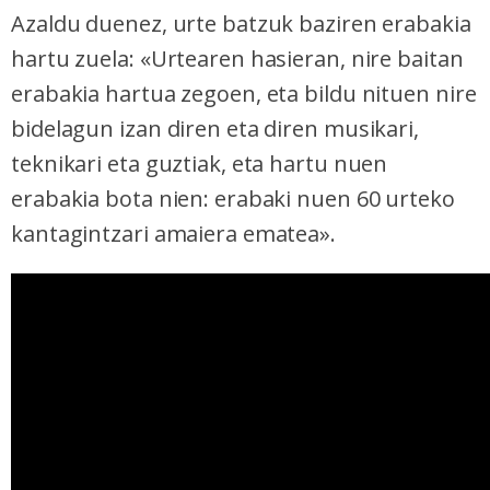
Azaldu duenez, urte batzuk baziren erabakia
hartu zuela: «Urtearen hasieran, nire baitan
erabakia hartua zegoen, eta bildu nituen nire
bidelagun izan diren eta diren musikari,
teknikari eta guztiak, eta hartu nuen
erabakia bota nien: erabaki nuen 60 urteko
kantagintzari amaiera ematea».