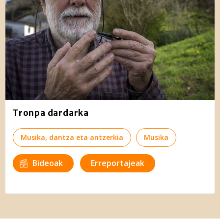
Tronpa dardarka
Musika, dantza eta antzerkia
Musika
Bideoak
Erreportajeak