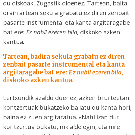
du diskoak, Zugastik dioenez. Tartean, baita
orain artean sekula grabatu ez diren zenbait
pasarte instrumental eta kanta argitaragabe
bat ere:
Ez nabil ezeren bila,
diskoko azken
kantua
.
Tartean, badira sekula grabatu ez diren
zenbait pasarte instrumental eta kanta
argitaragabe bat ere:
Ez nabil ezeren bila,
diskoko azken kantua
.
Lertxundik azaldu duenez, azken bi urteetan
kontzertuak bukatzeko baliatu du kanta hori,
baina ez zuen argitaratua. «Nahi izan dut
kontzertua bukatu, nik alde egin, eta nire