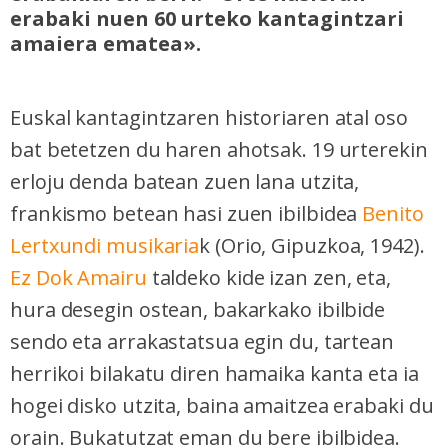
erabaki nuen 60 urteko kantagintzari
amaiera ematea».
Euskal kantagintzaren historiaren atal oso
bat betetzen du haren ahotsak. 19 urterekin
erloju denda batean zuen lana utzita,
frankismo betean hasi zuen ibilbidea
Benito
Lertxundi musikaria
k (Orio, Gipuzkoa, 1942).
Ez Dok Amairu
taldeko kide izan zen, eta,
hura desegin ostean, bakarkako ibilbide
sendo eta arrakastatsua egin du, tartean
herrikoi bilakatu diren hamaika kanta eta ia
hogei disko utzita, baina amaitzea erabaki du
orain. Bukatutzat eman du bere ibilbidea.