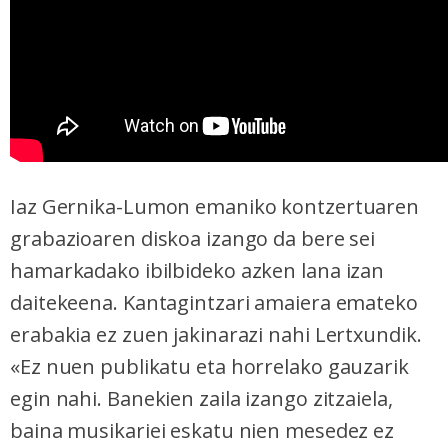
Iaz Gernika-Lumon emaniko kontzertuaren
grabazioaren diskoa izango da bere sei
hamarkadako ibilbideko azken lana izan
daitekeena. Kantagintzari amaiera emateko
erabakia ez zuen jakinarazi nahi Lertxundik.
«Ez nuen publikatu eta horrelako gauzarik
egin nahi. Banekien zaila izango zitzaiela,
baina musikariei eskatu nien mesedez ez