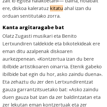
zait lo egitea halakoetan»— baina, nolabait
ere, diskoa kaleratuz
kitatu
ahal izan du
orduan sentitutako zorra.
Kanta argitaragabe bat
Olatz Zugasti musikari eta Benito
Lertxundiren taldekide eta bikotekideak ere
eman ditu azalpenak diskoaren
aurkezpenean. «Kontzertua izan du bere
ibilbide artistikoaren oinarria. Etenik gabeko
ibilbide bat egin du hor, asko zaindu duena».
Eta zehaztu du zer den Lertxundirentzat
gauza garrantzitsuetako bat: «Asko zaindu
duen gauza bat izan da zer baldintzatan eta
zer lekutan eman kontzertuak eta zer