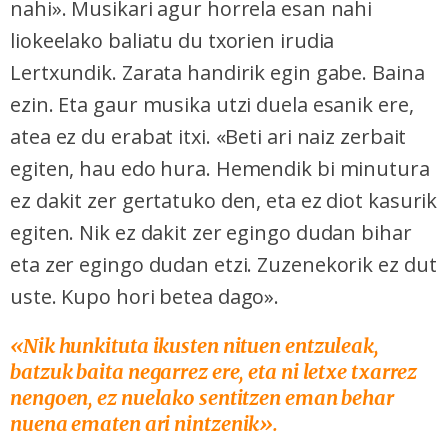
nahi». Musikari agur horrela esan nahi
liokeelako baliatu du txorien irudia
Lertxundik. Zarata handirik egin gabe. Baina
ezin. Eta gaur musika utzi duela esanik ere,
atea ez du erabat itxi. «Beti ari naiz zerbait
egiten, hau edo hura. Hemendik bi minutura
ez dakit zer gertatuko den, eta ez diot kasurik
egiten. Nik ez dakit zer egingo dudan bihar
eta zer egingo dudan etzi. Zuzenekorik ez dut
uste. Kupo hori betea dago».
«Nik hunkituta ikusten nituen entzuleak,
batzuk baita negarrez ere, eta ni letxe txarrez
nengoen, ez nuelako sentitzen eman behar
nuena ematen ari nintzenik».