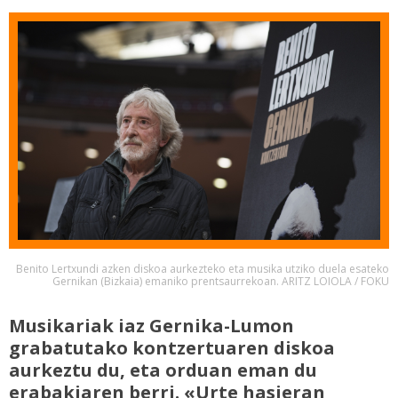
Benito Lertxundi azken diskoa aurkezteko eta musika utziko duela esateko
Gernikan (Bizkaia) emaniko prentsaurrekoan. ARITZ LOIOLA / FOKU
Musikariak iaz Gernika-Lumon
grabatutako kontzertuaren diskoa
aurkeztu du, eta orduan eman du
erabakiaren berri. «Urte hasieran