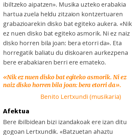
ibiltzeko aipatzen». Musika uzteko erabakia
hartua zuela heldu zitzaion kontzertuaren
grabazioarekin disko bat egiteko aukera. «Nik
ez nuen disko bat egiteko asmorik. Ni ez naiz
disko horren bila joan: bera etorri da». Eta
horregatik baliatu du diskoaren aurkezpena
bere erabakiaren berri ere emateko.
«Nik ez nuen disko bat egiteko asmorik. Ni ez
naiz disko horren bila joan: bera etorri da».
Benito Lertxundi (musikaria)
Afektua
Bere ibilbidean bizi izandakoak ere izan ditu
gogoan Lertxundik. «Batzuetan ahaztu