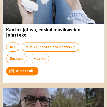
Kantok jolasa, euskal musikarekin
jolasteko
IKT
Musika, dantza eta antzerkia
Euskara
Musika
Albisteak