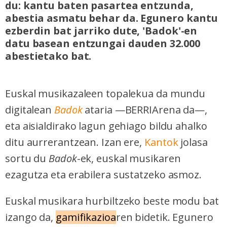
du: kantu baten pasartea entzunda,
abestia asmatu behar da. Egunero kantu
ezberdin bat jarriko dute, 'Badok'-en
datu basean entzungai dauden 32.000
abestietako bat.
Euskal musikazaleen topalekua da mundu
digitalean
Badok
ataria —BERRIArena da—,
eta aisialdirako lagun gehiago bildu ahalko
ditu aurrerantzean. Izan ere,
Kantok
jolasa
sortu du
Badok
-ek, euskal musikaren
ezagutza eta erabilera sustatzeko asmoz.
Euskal musikara hurbiltzeko beste modu bat
izango da,
gamifikazioa
ren bidetik. Egunero