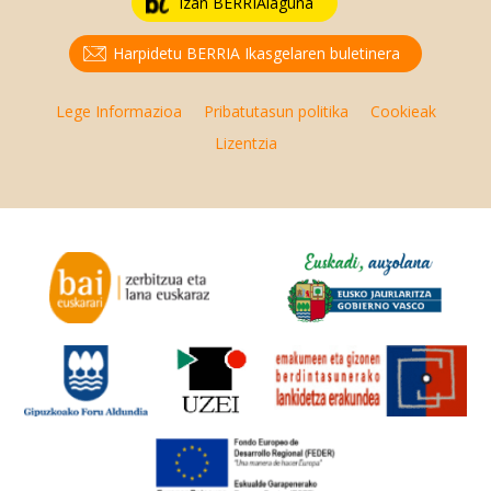
Izan BERRIAlaguna
Harpidetu BERRIA Ikasgelaren buletinera
Lege Informazioa
Pribatutasun politika
Cookieak
Lizentzia