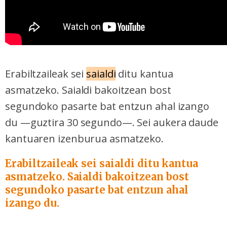
Erabiltzaileak sei
saialdi
ditu kantua
asmatzeko. Saialdi bakoitzean bost
segundoko pasarte bat entzun ahal izango
du —guztira 30 segundo—. Sei aukera daude
kantuaren izenburua asmatzeko.
Erabiltzaileak sei saialdi ditu kantua
asmatzeko. Saialdi bakoitzean bost
segundoko pasarte bat entzun ahal
izango du.