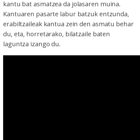
kantu bat asmatzea da jolasaren muina.
Kantuaren pasarte labur batzuk entzunda,
erabiltzaileak kantua zein den asmatu behar
du, eta, horretarako, bilatzaile baten
laguntza izango du.