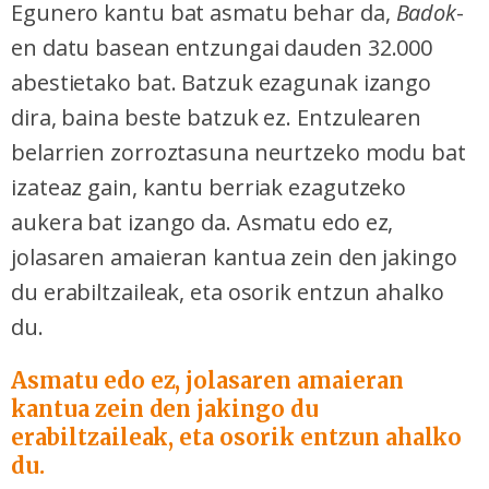
Egunero kantu bat asmatu behar da,
Badok
-
en datu basean entzungai dauden 32.000
abestietako bat. Batzuk ezagunak izango
dira, baina beste batzuk ez. Entzulearen
belarrien zorroztasuna neurtzeko modu bat
izateaz gain, kantu berriak ezagutzeko
aukera bat izango da. Asmatu edo ez,
jolasaren amaieran kantua zein den jakingo
du erabiltzaileak, eta osorik entzun ahalko
du.
Asmatu edo ez, jolasaren amaieran
kantua zein den jakingo du
erabiltzaileak, eta osorik entzun ahalko
du.