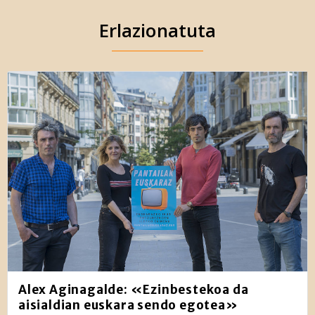
Erlazionatuta
Alex Aginagalde: «Ezinbestekoa da
aisialdian euskara sendo egotea»