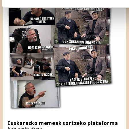
Find out more about how your personal data is processed and
the
details section
.
Webgune honek cookie propioak eta hirugarrenen cookie-fitxat
Zure esperientzia eta zerbitzuak hobetzeko asmoz, cookie te
Ohar hau onartuz gero, teknologia hori erabiltzeko baimen es
Gehiago irakurri
Euskarazko memeak sortzeko plataforma