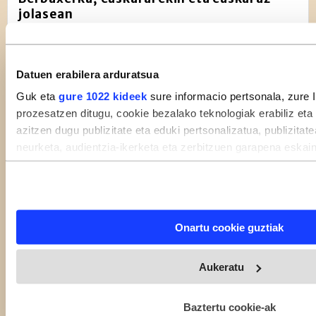
jolasean
Hizkuntzak
IKT
Euskara
Datuen erabilera arduratsua
Albisteak
Guk eta
gure 1022 kideek
sure informacio pertsonala, zure 
prozesatzen ditugu, cookie bezalako teknologiak erabiliz eta
azitzen dugu publizitate eta eduki pertsonalizatua, publizitat
neurketa, audientzia-ikerketa eta zerbitzuen garapena eskai
eta zertarako erabiltzen dituen hautatzeko aukera duzu. Zu
deuseztatzen ahal duzu edozein momentutan, Cookie deklara
triggerean klikatuz.
Onartu cookie guztiak
If you allow, we would also like to:
Collect information about your geographical location 
Aukeratu
within several meters
Identify your device by actively scanning it for specifi
(fingerprinting)
Baztertu cookie-ak