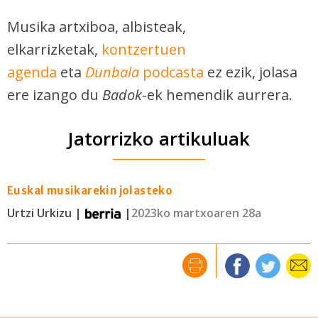
Musika artxiboa, albisteak,
elkarrizketak,
kontzertuen
agenda
eta
Dunbala
podcasta
ez ezik, jolasa
ere izango du
Badok
-ek hemendik aurrera.
Jatorrizko artikuluak
Euskal musikarekin jolasteko
Urtzi Urkizu |
|
2023ko martxoaren 28a