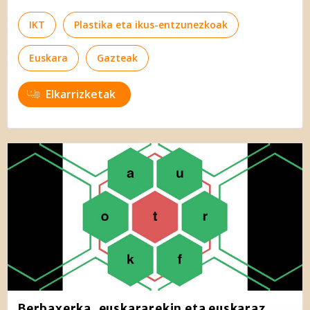
IKT
Plastika eta ikus-entzunezkoak
Euskara
Gazteak
Elkarrizketak
Berbaxerka, euskararekin eta euskaraz