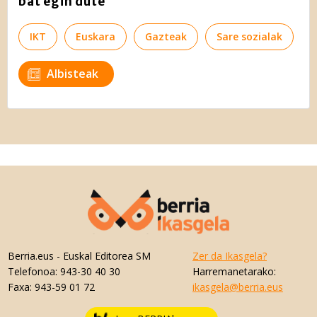
bat egin dute
IKT
Euskara
Gazteak
Sare sozialak
Albisteak
Berria.eus
- Euskal Editorea SM
Zer da Ikasgela?
Telefonoa:
943-30 40 30
Harremanetarako:
Faxa:
943-59 01 72
ikasgela@berria.eus