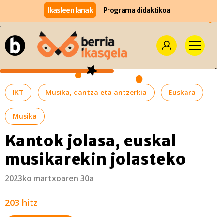
Ikasleen lanak
Programa didaktikoa
IKT
Musika, dantza eta antzerkia
Euskara
Musika
Kantok jolasa, euskal
musikarekin jolasteko
2023ko martxoaren 30a
203 hitz