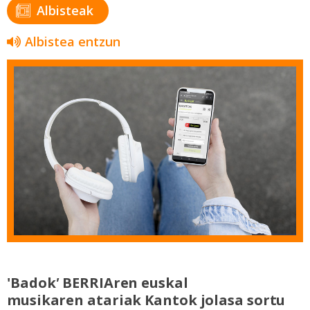
Albisteak
Albistea entzun
'Badok
'
BERRIAren euskal
musikaren
atariak Kantok jolasa sortu