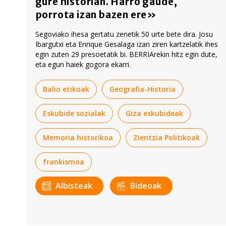
gure historian. Harro gaude,
porrota izan bazen ere»
Segoviako ihesa gertatu zenetik 50 urte bete dira. Josu
Ibargutxi eta Enrique Gesalaga izan ziren kartzelatik ihes
egin zuten 29 presoetatik bi. BERRIArekin hitz egin dute,
eta egun haiek gogora ekarri.
Balio etikoak
Geografia-Historia
Eskubide sozialak
Giza eskubideak
Memoria historikoa
Zientzia Politikoak
frankismoa
Albisteak
Bideoak