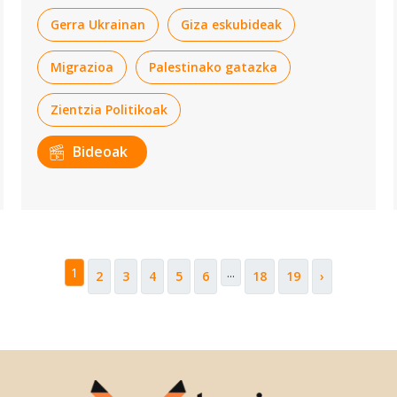
Gerra Ukrainan
Giza eskubideak
Migrazioa
Palestinako gatazka
Zientzia Politikoak
Bideoak
1
...
2
3
4
5
6
18
19
›