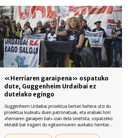
«Herriaren garaipena» ospatuko
dute, Guggenheim Urdaibai ez
dutelako egingo
Guggenheim Urdaibai proiektua bertan behera utzi du
proiektua kudeatu duen patronatuak, eta erabaki hori
«herriaren garaipen bat» izan dela sinetsita, ospatzeko
ekitaldi bat iragarri du egitasmoaren aurkako herritar
plataformak, otsailaren 7rako.