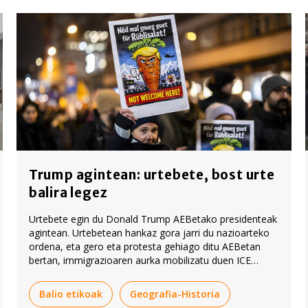
Trump agintean: urtebete, bost urte
balira legez
Urtebete egin du Donald Trump AEBetako presidenteak
agintean. Urtebetean hankaz gora jarri du nazioarteko
ordena, eta gero eta protesta gehiago ditu AEBetan
bertan, immigrazioaren aurka mobilizatu duen ICE
Poliziaren jarrera bortitzaren ondorioz.
Balio etikoak
Geografia-Historia