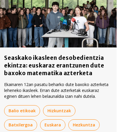
Seaskako ikasleen desobedientzia
ekintza: euskaraz erantzunen dute
baxoko matematika azterketa
Ekainaren 12an pasatu beharko dute baxoko azterketa
leheneko ikasleek. Erran dute azterketak euskaraz
eginen dituen lehen belaunaldia izan nahi dutela.
Balio etikoak
Hizkuntzak
Batxilergoa
Euskara
Hezkuntza