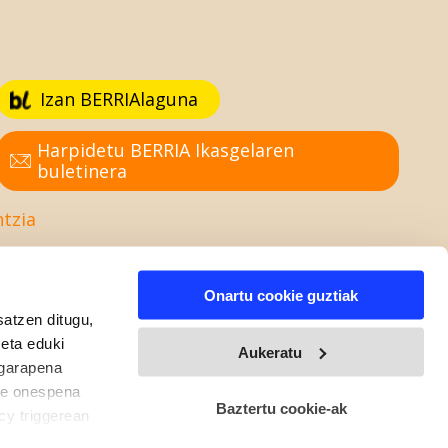
Izan BERRIAlaguna
Harpidetu BERRIA Ikasgelaren
buletinera
ntzia
Onartu cookie guztiak
satzen ditugu,
 eta eduki
Aukeratu
 garapena
ure onespena
Baztertu cookie-ak
cy triggerean