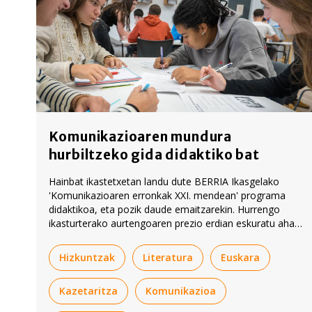
Komunikazioaren mundura
hurbiltzeko gida didaktiko bat
Hainbat ikastetxetan landu dute BERRIA Ikasgelako
'Komunikazioaren erronkak XXI. mendean' programa
didaktikoa, eta pozik daude emaitzarekin. Hurrengo
ikasturterako aurtengoaren prezio erdian eskuratu ahal
izango da programaren edukia, BERRIAren eta
Jaurlaritzaren arteko akordioari esker.
Hizkuntzak
Literatura
Euskara
Kazetaritza
Komunikazioa