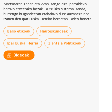
Martxoaren 15ean eta 22an izango dira Iparraldeko
herriko etxeetako bozak. Bi itzuliko sistema izanda,
hurrengo bi igandeetan erabakiko dute auzapeza nor
izanen den Ipar Euskal Herriko herrietan. Bideo honetan
Ekhi Erremundegi BERRIAko kazetariak azaldu ditu
lehiaren gako nagusiak.
Balio etikoak
Hauteskundeak
Ipar Euskal Herria
Zientzia Politikoak
Bideoak