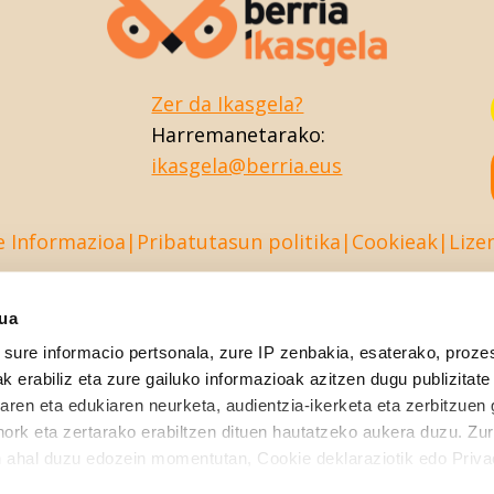
Zer da Ikasgela?
Harremanetarako:
ikasgela@berria.eus
e Informazioa
Pribatutasun politika
Cookieak
Lize
sua
sure informacio pertsonala, zure IP zenbakia, esaterako, proze
k erabiliz eta zure gailuko informazioak azitzen dugu publizitate
tearen eta edukiaren neurketa, audientzia-ikerketa eta zerbitzuen
nork eta zertarako erabiltzen dituen hautatzeko aukera duzu. Z
 ahal duzu edozein momentutan, Cookie deklaraziotik edo Priva