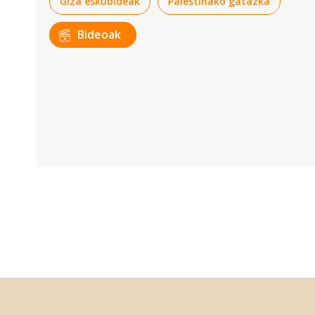
Giza eskubideak
Palestinako gatazka
Bideoak