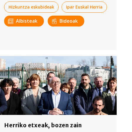
Hizkuntza eskubideak
Ipar Euskal Herria
Albisteak
Bideoak
Herriko etxeak, bozen zain