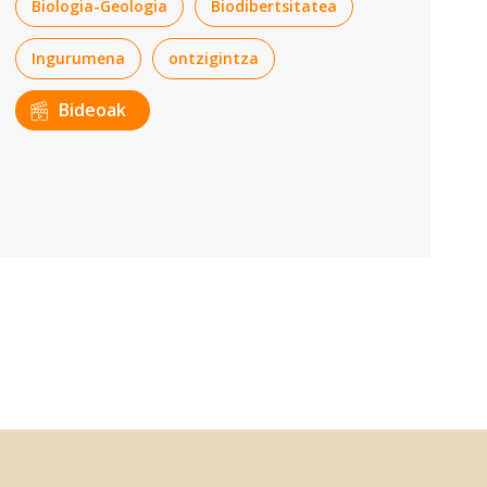
Biologia-Geologia
Biodibertsitatea
Ingurumena
ontzigintza
Bideoak