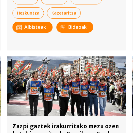
Hezkuntza
Kazetaritza
Albisteak
Bideoak
Zazpi gaztek irakurritako mezu ozen