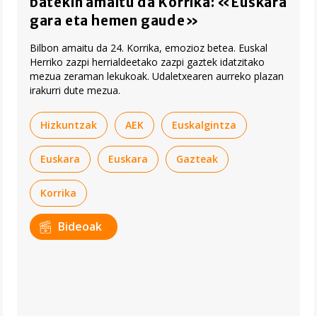
batekin amaitu da Korrika: «Euskara
gara eta hemen gaude»
Bilbon amaitu da 24. Korrika, emozioz betea. Euskal
Herriko zazpi herrialdeetako zazpi gaztek idatzitako
mezua zeraman lekukoak. Udaletxearen aurreko plazan
irakurri dute mezua.
Hizkuntzak
AEK
Euskalgintza
Euskara
Euskara
Gazteak
Korrika
Bideoak