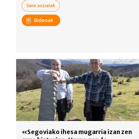
Sare sozialak
Bideoak
«Segoviako ihesa mugarria izan zen