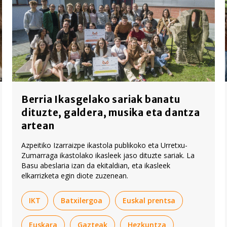
Berria Ikasgelako sariak banatu
dituzte, galdera, musika eta dantza
artean
Azpeitiko Izarraizpe ikastola publikoko eta Urretxu-
Zumarraga ikastolako ikasleek jaso dituzte sariak. La
Basu abeslaria izan da ekitaldian, eta ikasleek
elkarrizketa egin diote zuzenean.
IKT
Batxilergoa
Euskal prentsa
Euskara
Gazteak
Hezkuntza