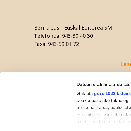
Berria.eus
- Euskal Editorea SM
Telefonoa:
943-30 40 30
Faxa:
943-59 01 72
Leg
Datuen erabilera ardurat
Guk eta
gure 1022 kideek
cookie bezalako teknologia
pertsonalizatua, publizita
eskaintzeko. Zure datuak 
aldatzen edo deuseztatzen
klikatuz.