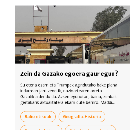
Zein da Gazako egoera gaur egun?
Su etena ezarri eta Trumpek agindutako bake plana
indarrean jarri zenetik, nazioartearen arreta
Gazatik aldendu da. Azken egunotan, baina, zenbait
gertakarik aktualitatera ekarri dute berriro. Maddi
Iztuetak bideo honetan azaldu du zer-nolakoa den
Gazako egoera gaur egun.
Balio etikoak
Geografia-Historia