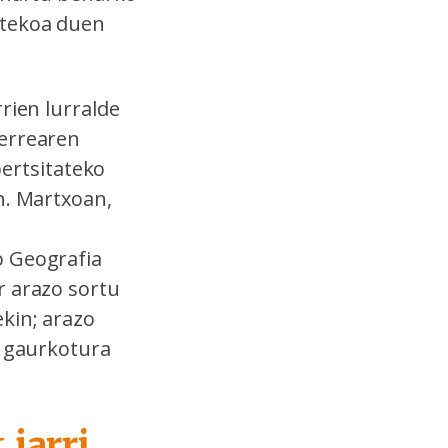
itekoa duen
rien lurralde
serrearen
bertsitateko
n. Martxoan,
o Geografia
r arazo sortu
kin; arazo
o gaurkotura
 jarri