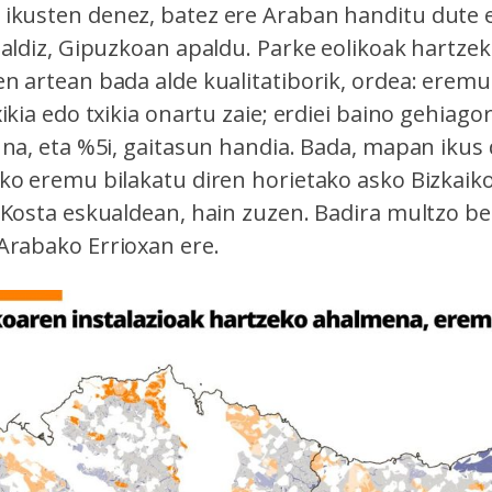
ikusten denez, batez ere Araban handitu dute
 aldiz, Gipuzkoan apaldu. Parke eolikoak hartz
n artean bada alde kualitatiborik, ordea: erem
ikia edo txikia onartu zaie; erdiei baino gehiagor
una, eta %5i, gaitasun handia. Bada, mapan ikus 
ko eremu bilakatu diren horietako asko Bizkaik
 Kosta eskualdean, hain zuzen. Badira multzo b
rabako Errioxan ere.