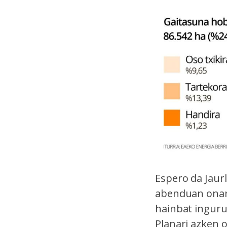
Espero da Jaurl
abenduan onart
hainbat inguru
Planari azken 