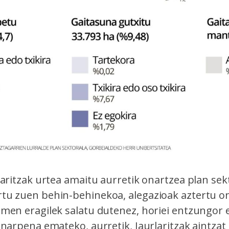
aritzak urtea amaitu aurretik onartzea plan sekt
u zuen behin-behinekoa, alegazioak aztertu o
men eragilek salatu dutenez, horiei entzungor e
onarpena emateko, aurretik, Jaurlaritzak aintza