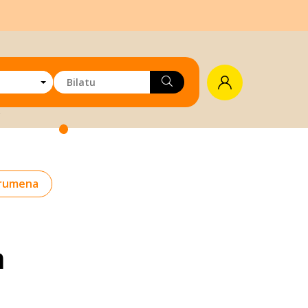
rumena
a