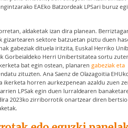
angintzarako EAEko Batzordeak LPSari buruz eg
rretan, aldaketak izan dira planean. Berriztagar
ak gizartearen sektore batzuetan piztu duen ha
anak gabeziak dituela iritzita, Euskal Herriko Uni
rik Gorbeialdeko Herri Unibertsitatea sortu zute
ikerketa bat egin ostean, planaren
gabeziak eta
ndatu zituzten. Ana Saenz de Olazagoitia EHUk
eta ikerketa horren aurkezpenean azaldu zuen ze
garrien LPSak egin duen lurraldearen banaketare
dira 2023ko zirriborrotik onartzear diren bertsi
aketak.
rrotak edo eguzki panelak