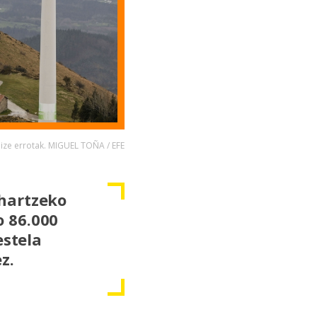
ize errotak. MIGUEL TOÑA / EFE
hartzeko
 86.000
estela
z.