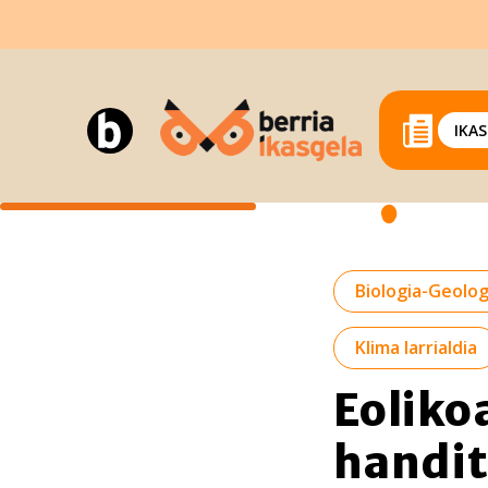
IKA
Biologia-Geolog
Klima larrialdia
Eoliko
handit