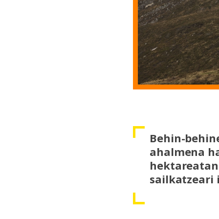
Behin-behine
ahalmena han
hektareatan.
sailkatzeari