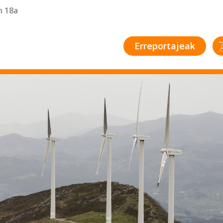
n 18a
Erreportajeak