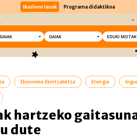
Ikasleen lanak
Programa didaktikoa
SGAIAK
GAIAK
EDUKI MOTAK
ia
Ekonomia-Ekintzailetza
Energia
Ingu
ak hartzeko gaitasun
u dute