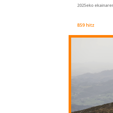
2025eko ekainare
859 hitz