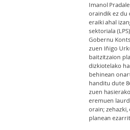
Imanol Pradale
oraindik ez du
eraiki ahal iza
sektoriala (LPS
Gobernu Kontse
zuen Iñigo Urk
baitzitzaion pl
dizkiotelako ha
behinean onart
handitu dute 8
zuen hasierako
eremuen laurde
orain; zehazki,
planean ezarri