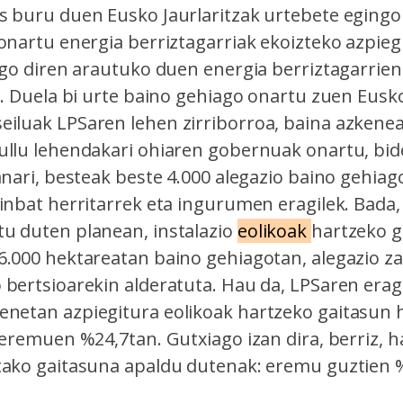
s buru duen Eusko Jaurlaritzak urtebete egingo 
 onartu energia berriztagarriak ekoizteko azpie
ngo diren arautuko duen energia berriztagarrien
). Duela bi urte baino gehiago onartu zuen Eusko
iluak LPSaren lehen zirriborroa, baina azkenea
ullu lehendakari ohiaren gobernuak onartu, bid
anari, besteak beste 4.000 alegazio baino gehia
inbat herritarrek eta ingurumen eragilek. Bada,
u duten planean, instalazio
eolikoak
hartzeko g
6.000 hektareatan baino gehiagotan, alegazio z
 bertsioarekin alderatuta. Hau da, LPSaren era
netan azpiegitura eolikoak hartzeko gaitasun 
 eremuen %24,7tan. Gutxiago izan dira, berriz, h
tako gaitasuna apaldu dutenak: eremu guztien 