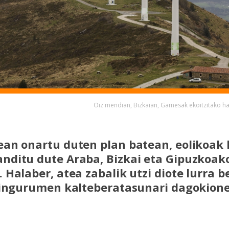
Oiz mendian, Bizkaian, Gamesak ekoitzitako ha
an onartu duten plan batean, eolikoak 
ditu dute Araba, Bizkai eta Gipuzkoako
 Halaber, atea zabalik utzi diote lurra b
 ingurumen kalteberatasunari dagokione