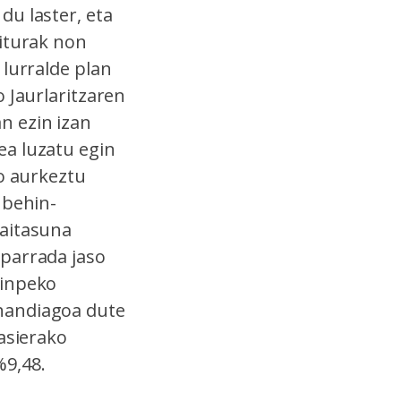
du laster, eta
giturak non
 lurralde plan
 Jaurlaritzaren
n ezin izan
ea luzatu egin
go aurkeztu
 behin-
aitasuna
aparrada jaso
ginpeko
handiagoa dute
asierako
%9,48.