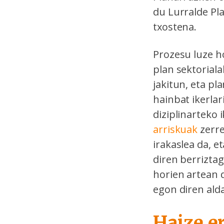
du Lurralde Pl
txostena.
Prozesu luze ho
plan sektorial
jakitun, eta pl
hainbat ikerla
diziplinarteko 
arriskuak
zerre
irakaslea da, 
diren berrizta
horien artean 
egon diren ald
Haize e