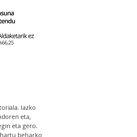
oriala. Iazko
ndoren eta,
gin eta gero.
t hartu beharko