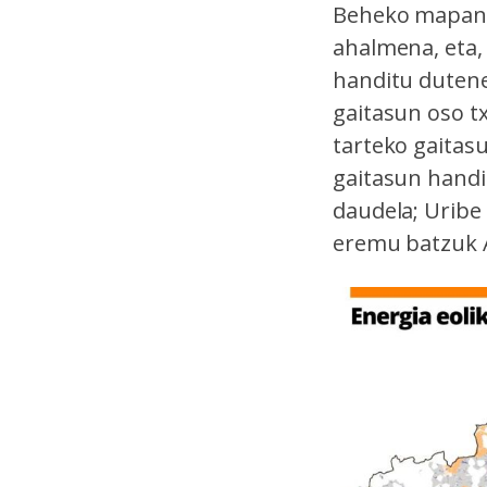
Beheko mapan 
ahalmena, eta,
handitu dutene
gaitasun oso tx
tarteko gaitas
gaitasun handi
daudela; Uribe
eremu batzuk A