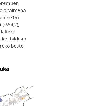
 eremuen
eko ahalmena
uen %40ri
i (%54,2),
daiteke
o kostaldean
ereko beste