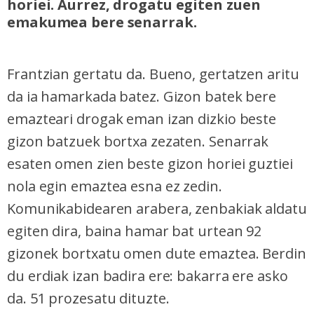
horiei. Aurrez, drogatu egiten zuen
emakumea bere senarrak.
Frantzian gertatu da. Bueno, gertatzen aritu
da ia hamarkada batez. Gizon batek bere
emazteari drogak eman izan dizkio beste
gizon batzuek bortxa zezaten. Senarrak
esaten omen zien beste gizon horiei guztiei
nola egin emaztea esna ez zedin.
Komunikabidearen arabera, zenbakiak aldatu
egiten dira, baina hamar bat urtean 92
gizonek bortxatu omen dute emaztea. Berdin
du erdiak izan badira ere: bakarra ere asko
da. 51 prozesatu dituzte.