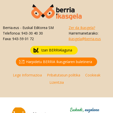
Berria.eus
- Euskal Editorea SM
Zer da Ikasgela?
Telefonoa:
943-30 40 30
Harremanetarako:
Faxa:
943-59 01 72
ikasgela@berria.eus
Izan BERRIAlaguna
Harpidetu BERRIA Ikasgelaren buletinera
Lege Informazioa
Pribatutasun politika
Cookieak
Lizentzia