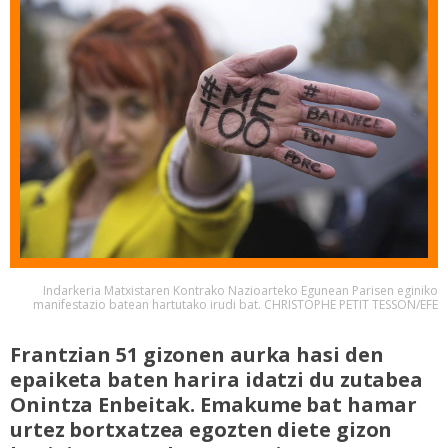
Indarkeria Matxistaren Kontrako Nazioarteko Egunean Parisen eginiko
manifestazio batean hartutako irudi bat. CHRISTOPHE PETIT TESSON/EFE
Frantzian 51 gizonen aurka hasi den
epaiketa baten harira idatzi du zutabea
Onintza Enbeitak. Emakume bat hamar
urtez bortxatzea egozten diete gizon