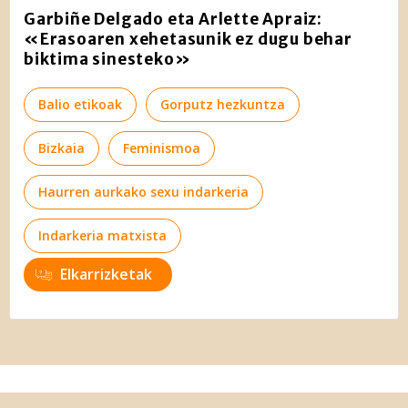
Garbiñe Delgado eta Arlette Apraiz:
«Erasoaren xehetasunik ez dugu behar
biktima sinesteko»
Balio etikoak
Gorputz hezkuntza
Bizkaia
Feminismoa
Haurren aurkako sexu indarkeria
Indarkeria matxista
Elkarrizketak