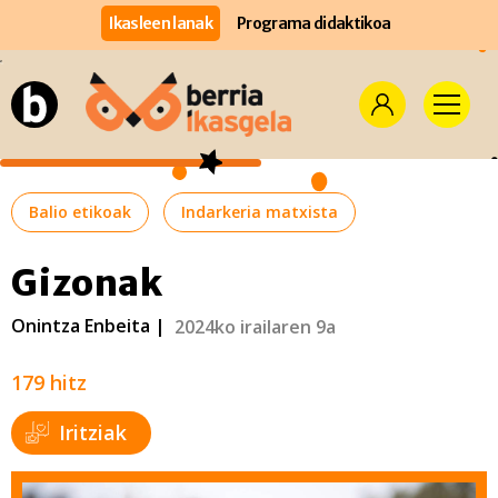
Ikasleen lanak
Programa didaktikoa
Balio etikoak
Indarkeria matxista
Gizonak
Onintza Enbeita |
2024ko irailaren 9a
179 hitz
Iritziak