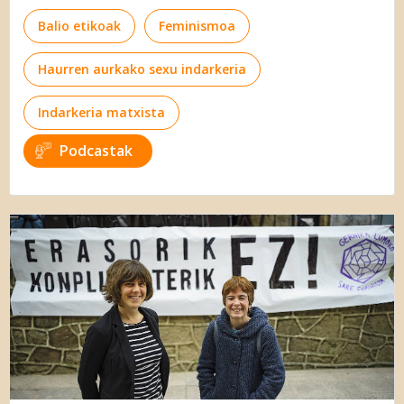
Balio etikoak
Feminismoa
Haurren aurkako sexu indarkeria
Indarkeria matxista
Podcastak