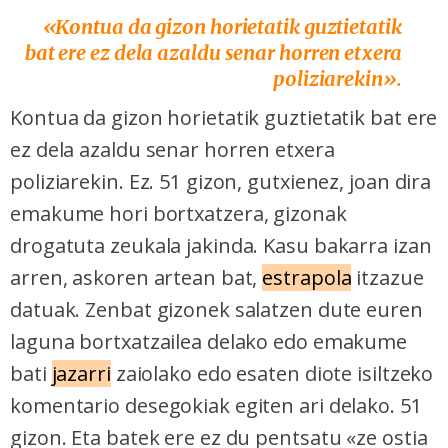
«Kontua da gizon horietatik guztietatik
bat ere ez dela azaldu senar horren etxera
poliziarekin».
Kontua da gizon horietatik guztietatik bat ere
ez dela azaldu senar horren etxera
poliziarekin. Ez. 51 gizon, gutxienez, joan dira
emakume hori bortxatzera, gizonak
drogatuta zeukala jakinda. Kasu bakarra izan
arren, askoren artean bat,
estrapola
itzazue
datuak. Zenbat gizonek salatzen dute euren
laguna bortxatzailea delako edo emakume
bati
jazarri
zaiolako edo esaten diote isiltzeko
komentario desegokiak egiten ari delako. 51
gizon. Eta batek ere ez du pentsatu «ze ostia