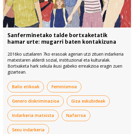
Sanferminetako talde bortxaketatik
hamar urte: mugarri baten kontakizuna
2016ko uztailaren 7ko erasoak agerian utzi zituen indarkeria
matxistaren alderdi sozial, instituzional eta kulturalak.
Bortxaketa hark sekula ikusi gabeko erreakzioa eragin zuen
gizartean.
Balio etikoak
Feminismoa
Genero diskriminazioa
Giza eskubideak
Indarkeria matxista
Nafarroa
Sexu indarkeria