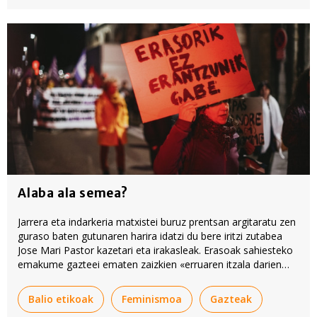
Alaba ala semea?
Jarrera eta indarkeria matxistei buruz prentsan argitaratu zen
guraso baten gutunaren harira idatzi du bere iritzi zutabea
Jose Mari Pastor kazetari eta irakasleak. Erasoak sahiesteko
emakume gazteei ematen zaizkien «erruaren itzala darien
aholkuak» bainoago, erantzukizuna gizonezkoena dela
gogorarazteko gomendioak hobesten dituzte biek ala biek.
Balio etikoak
Feminismoa
Gazteak