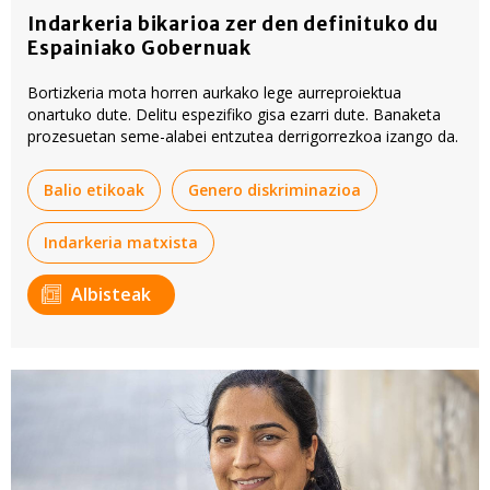
Indarkeria bikarioa zer den definituko du
Espainiako Gobernuak
Bortizkeria mota horren aurkako lege aurreproiektua
onartuko dute. Delitu espezifiko gisa ezarri dute. Banaketa
prozesuetan seme-alabei entzutea derrigorrezkoa izango da.
Balio etikoak
Genero diskriminazioa
Indarkeria matxista
Albisteak