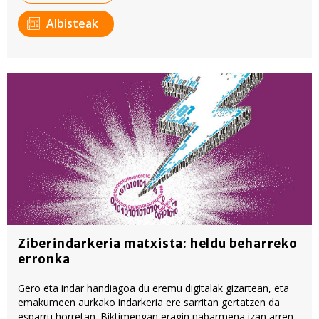
Albisteak
Ziberindarkeria matxista: heldu beharreko
erronka
Gero eta indar handiagoa du eremu digitalak gizartean, eta
emakumeen aurkako indarkeria ere sarritan gertatzen da
esparru horretan. Biktimengan eragin nabarmena izan arren,