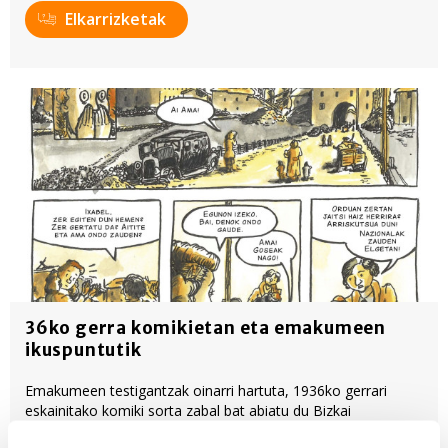
Elkarrizketak
36ko gerra komikietan eta emakumeen
ikuspuntutik
Emakumeen testigantzak oinarri hartuta, 1936ko gerrari
eskainitako komiki sorta zabal bat abiatu du Bizkai
marrazkilariak. Herriz herri kokatuko ditu kontakizunak, eta