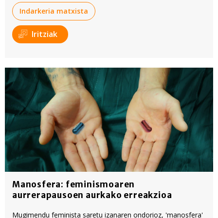
Indarkeria matxista
Iritziak
Manosfera: feminismoaren
aurrerapausoen aurkako erreakzioa
Mugimendu feminista saretu izanaren ondorioz, 'manosfera'