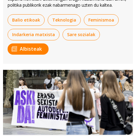
politika publikorik ezak nabarmenago uzten du kaltea.
Balio etikoak
Teknologia
Feminismoa
Indarkeria matxista
Sare sozialak
Albisteak