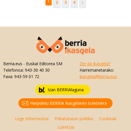
1
2
3
4
›
Berria.eus
- Euskal Editorea SM
Zer da Ikasgela?
Telefonoa:
943-30 40 30
Harremanetarako:
Faxa:
943-59 01 72
ikasgela@berria.eus
Izan BERRIAlaguna
Harpidetu BERRIA Ikasgelaren buletinera
Lege Informazioa
Pribatutasun politika
Cookieak
Lizentzia