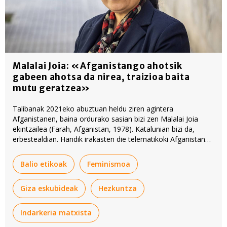
Malalai Joia: «Afganistango ahotsik
gabeen ahotsa da nirea, traizioa baita
mutu geratzea»
Talibanak 2021eko abuztuan heldu ziren agintera
Afganistanen, baina ordurako sasian bizi zen Malalai Joia
ekintzailea (Farah, Afganistan, 1978). Katalunian bizi da,
erbestealdian. Handik irakasten die telematikoki Afganistango
neskei.
Balio etikoak
Feminismoa
Giza eskubideak
Hezkuntza
Indarkeria matxista