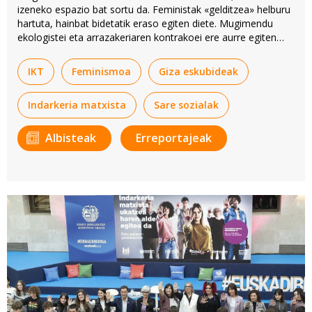
izeneko espazio bat sortu da. Feministak «gelditzea» helburu
hartuta, hainbat bidetatik eraso egiten diete. Mugimendu
ekologistei eta arrazakeriaren kontrakoei ere aurre egiten
diete.
IKT
Feminismoa
Giza eskubideak
Indarkeria matxista
Sare sozialak
Albisteak
Erreportajeak