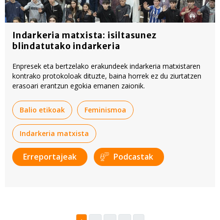
Indarkeria matxista: isiltasunez
blindatutako indarkeria
Enpresek eta bertzelako erakundeek indarkeria matxistaren
kontrako protokoloak dituzte, baina horrek ez du ziurtatzen
erasoari erantzun egokia emanen zaionik.
Balio etikoak
Feminismoa
Indarkeria matxista
Erreportajeak
Podcastak