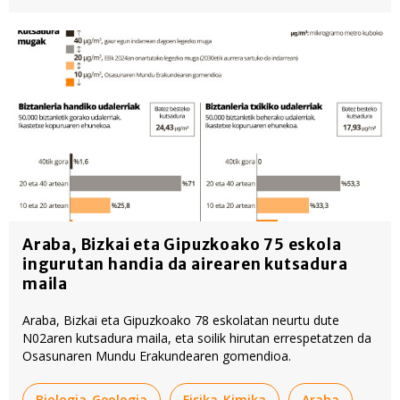
Araba, Bizkai eta Gipuzkoako 75 eskola
ingurutan handia da airearen kutsadura
maila
Araba, Bizkai eta Gipuzkoako 78 eskolatan neurtu dute
N02aren kutsadura maila, eta soilik hirutan errespetatzen da
Osasunaren Mundu Erakundearen gomendioa.
Biologia-Geologia
Fisika-Kimika
Araba