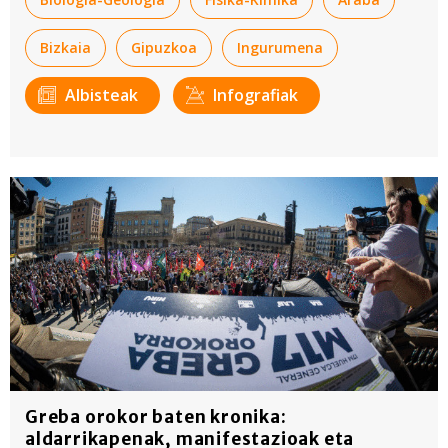
Bizkaia
Gipuzkoa
Ingurumena
Albisteak
Infografiak
Greba orokor baten kronika:
aldarrikapenak, manifestazioak eta