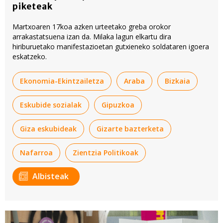
piketeak
Martxoaren 17koa azken urteetako greba orokor
arrakastatsuena izan da. Milaka lagun elkartu dira
hiriburuetako manifestazioetan gutxieneko soldataren igoera
eskatzeko.
Ekonomia-Ekintzailetza
Araba
Bizkaia
Eskubide sozialak
Gipuzkoa
Giza eskubideak
Gizarte bazterketa
Nafarroa
Zientzia Politikoak
Albisteak