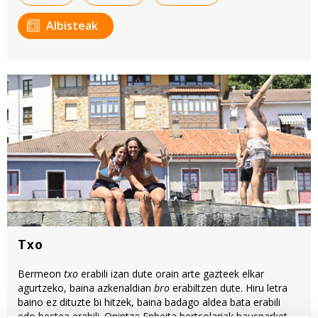
Albisteak
Txo
Bermeon
txo
erabili izan dute orain arte gazteek elkar
agurtzeko, baina azkenaldian
bro
erabiltzen dute. Hiru letra
baino ez dituzte bi hitzek, baina badago aldea bata erabili
edo bestea erabili. Onintza Enbeita bertsolariak hausnarketa