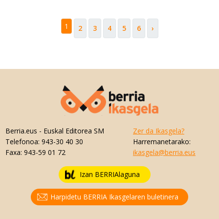
1
2
3
4
5
6
›
Berria.eus
- Euskal Editorea SM
Zer da Ikasgela?
Telefonoa:
943-30 40 30
Harremanetarako:
Faxa:
943-59 01 72
ikasgela@berria.eus
Izan BERRIAlaguna
Harpidetu BERRIA Ikasgelaren buletinera