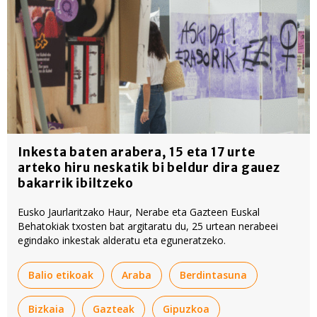
Inkesta baten arabera, 15 eta 17 urte
arteko hiru neskatik bi beldur dira gauez
bakarrik ibiltzeko
Eusko Jaurlaritzako Haur, Nerabe eta Gazteen Euskal
Behatokiak txosten bat argitaratu du, 25 urtean nerabeei
egindako inkestak alderatu eta eguneratzeko.
Balio etikoak
Araba
Berdintasuna
Bizkaia
Gazteak
Gipuzkoa