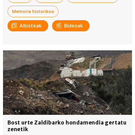
Memoria historikoa
Albisteak
Bideoak
Bost urte Zaldibarko hondamendia gertatu
zenetik