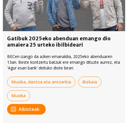
Gatibuk 2025eko abenduan emango dio
amaiera 25 urteko ibilbideari
BECen izango da azken emanaldia, 2025eko abenduaren
13an. Beste kontzertu batzuk ere emango dituzte aurrez, eta
'Agur esan barik' deituko diote birari.
Musika, dantza eta antzerkia
Bizkaia
Musika
Albisteak