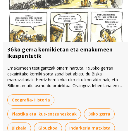
36ko gerra komikietan eta emakumeen
ikuspuntutik
Emakumeen testigantzak oinarri hartuta, 1936ko gerrari
eskainitako komiki sorta zabal bat abiatu du Bizkai
marrazkilariak. Herriz herri kokatuko ditu kontakizunak, eta
Bilbon amaitu asmo du proiektua. Oraingoz, lehen lana eman
du argitara:
Elgeta
.
Geografia-Historia
Plastika eta ikus-entzunezkoak
36ko gerra
Bizkaia
Gipuzkoa
Indarkeria matxista