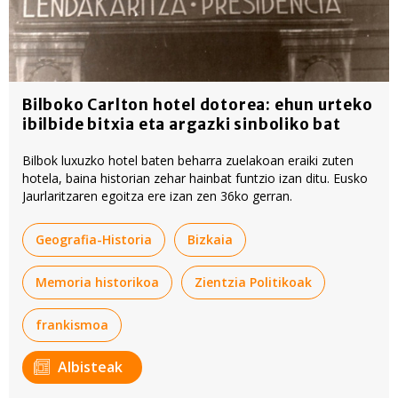
Bilboko Carlton hotel dotorea: ehun urteko
ibilbide bitxia eta argazki sinboliko bat
Bilbok luxuzko hotel baten beharra zuelakoan eraiki zuten
hotela, baina historian zehar hainbat funtzio izan ditu. Eusko
Jaurlaritzaren egoitza ere izan zen 36ko gerran.
Geografia-Historia
Bizkaia
Memoria historikoa
Zientzia Politikoak
frankismoa
Albisteak