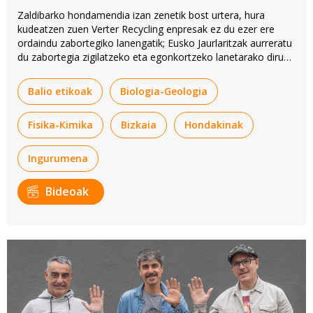
Zaldibarko hondamendia izan zenetik bost urtera, hura
kudeatzen zuen Verter Recycling enpresak ez du ezer ere
ordaindu zabortegiko lanengatik; Eusko Jaurlaritzak aurreratu
du zabortegia zigilatzeko eta egonkortzeko lanetarako dirua.
Ingurumen delituekin lotutako auzia
instrukzioan
dago
oraindik ere, eta adituen txostenak biltzen ari dira.
Balio etikoak
Biologia-Geologia
Fisika-Kimika
Bizkaia
Hondakinak
Ingurumena
Bideoak