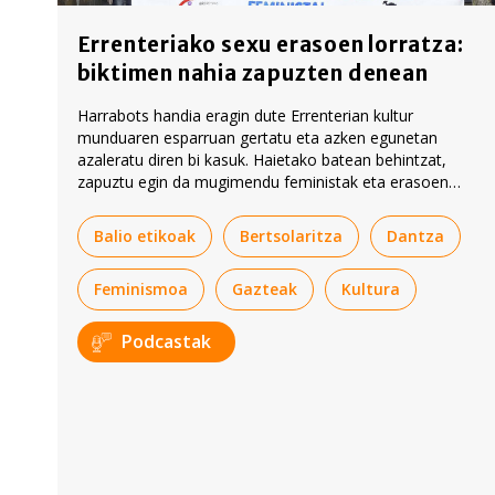
Errenteriako sexu erasoen lorratza:
biktimen nahia zapuzten denean
Harrabots handia eragin dute Errenterian kultur
munduaren esparruan gertatu eta azken egunetan
azaleratu diren bi kasuk. Haietako batean behintzat,
zapuztu egin da mugimendu feministak eta erasoen
biktimek egin nahi zuten bide isila. Biktimen borondatea
errespetatzearen garrantzia azpimarratu du mugimendu
Balio etikoak
Bertsolaritza
Dantza
feministak berriz ere.
Feminismoa
Gazteak
Kultura
Podcastak