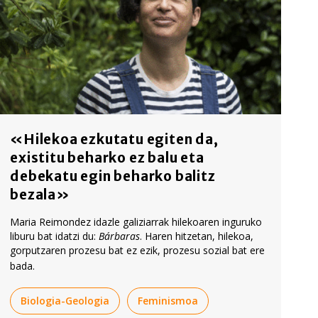
«Hilekoa ezkutatu egiten da,
existitu beharko ez balu eta
debekatu egin beharko balitz
bezala»
Maria Reimondez idazle galiziarrak hilekoaren inguruko
liburu bat idatzi du:
Bárbaras
. Haren hitzetan, hilekoa,
gorputzaren prozesu bat ez ezik, prozesu sozial bat ere
bada.
Biologia-Geologia
Feminismoa