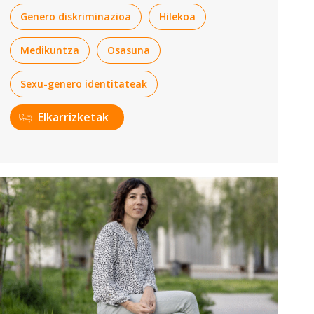
Genero diskriminazioa
Hilekoa
Medikuntza
Osasuna
Sexu-genero identitateak
Elkarrizketak