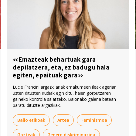
«Emazteak behartuak gara
depilatzera, eta, ez badugu hala
egiten, epaituak gara»
Lucie Francini argazkilariak emakumeen ileak agerian
uzten dituzten irudiak egin ditu, haien gorputzaren
gaineko kontrola salatzeko. Baionako galeria batean
paratu dituzte argazkiak.
Balio etikoak
Artea
Feminismoa
Gazteak
Genero diskriminazioa