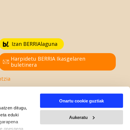
Izan BERRIAlaguna
Harpidetu BERRIA Ikasgelaren
buletinera
ntzia
Onartu cookie guztiak
satzen ditugu,
 eta eduki
Aukeratu
 garapena
ure onespena