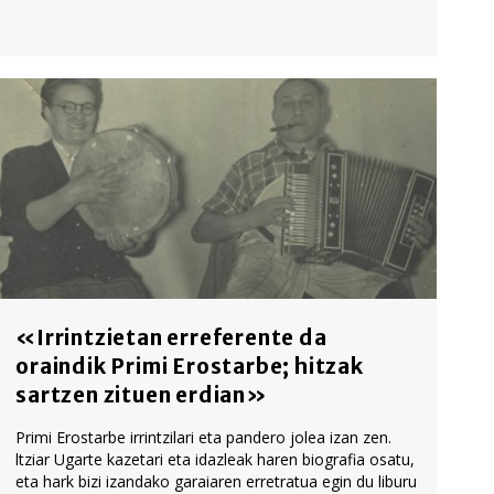
«Irrintzietan erreferente da
oraindik Primi Erostarbe; hitzak
sartzen zituen erdian»
Primi Erostarbe irrintzilari eta pandero jolea izan zen.
ltziar Ugarte kazetari eta idazleak haren biografia osatu,
eta hark bizi izandako garaiaren erretratua egin du liburu