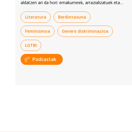
aldatzen ari da hori: emakumeek, arrazializatuek eta
genero disidentziek bere lekua hartu dute.
Literatura
Berdintasuna
Feminismoa
Genero diskriminazioa
LGTBI
Podcastak