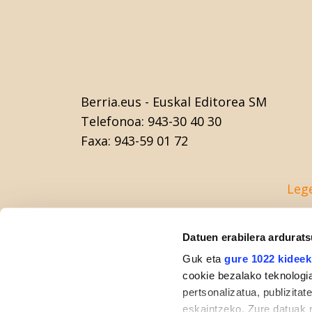
Berria.eus
- Euskal Editorea SM
Telefonoa:
943-30 40 30
Faxa:
943-59 01 72
Leg
Datuen erabilera ardurat
Guk eta
gure 1022 kideek
cookie bezalako teknologia
pertsonalizatua, publizita
eskaintzeko. Zure datuak 