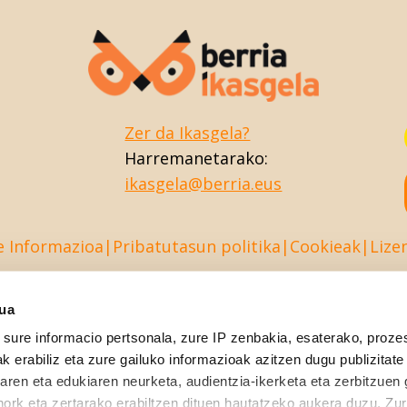
Zer da Ikasgela?
Harremanetarako:
ikasgela@berria.eus
e Informazioa
Pribatutasun politika
Cookieak
Lize
sua
sure informacio pertsonala, zure IP zenbakia, esaterako, proze
k erabiliz eta zure gailuko informazioak azitzen dugu publizitate
tearen eta edukiaren neurketa, audientzia-ikerketa eta zerbitzuen
nork eta zertarako erabiltzen dituen hautatzeko aukera duzu. Z