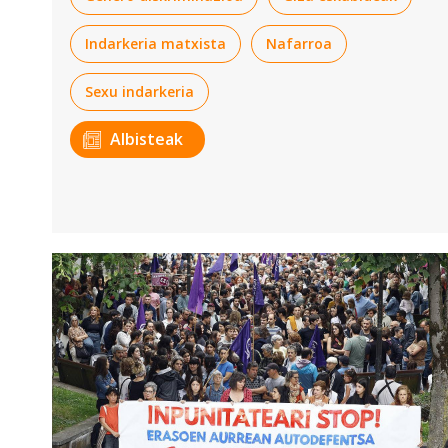
Indarkeria matxista
Nafarroa
Sexu indarkeria
Albisteak