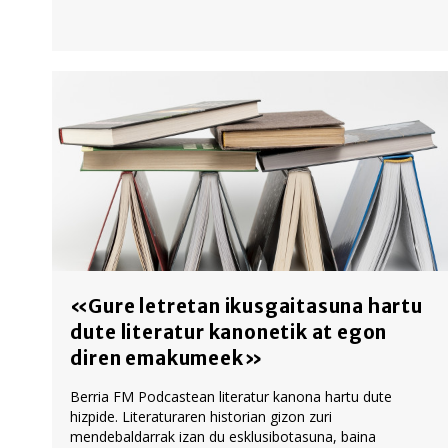
«Gure letretan ikusgaitasuna hartu
dute literatur kanonetik at egon
diren emakumeek»
Berria FM Podcastean literatur kanona hartu dute
hizpide. Literaturaren historian gizon zuri
mendebaldarrak izan du esklusibotasuna, baina