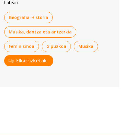
batean.
Geografia-Historia
Musika, dantza eta antzerkia
Feminismoa
Gipuzkoa
Musika
Elkarrizketak