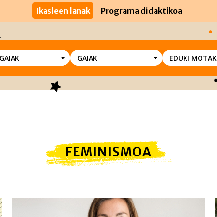
Ikasleen lanak
Programa didaktikoa
SGAIAK
GAIAK
EDUKI MOTAK
FEMINISMOA