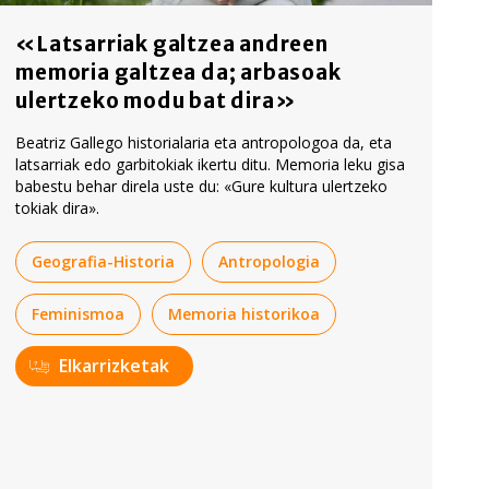
«Latsarriak galtzea andreen
memoria galtzea da; arbasoak
ulertzeko modu bat dira»
Beatriz Gallego historialaria eta antropologoa da, eta
latsarriak edo garbitokiak ikertu ditu. Memoria leku gisa
babestu behar direla uste du: «Gure kultura ulertzeko
tokiak dira».
Geografia-Historia
Antropologia
Feminismoa
Memoria historikoa
Elkarrizketak