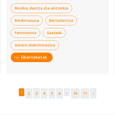
Musika, dantza eta antzerkia
Berdintasuna
Bertsolaritza
Feminismoa
Gazteak
Genero diskriminazioa
Elkarrizketak
1
...
2
3
4
5
6
10
11
›