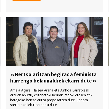
«Bertsolaritzan begirada feminista
hurrengo belaunaldiek ekarri dute»
Amaia Agirre, Haizea Arana eta Ainhoa Larretxeak
arauak apurtu, eszenatoki berriak iradoki eta lehiatik
haragoko bertsolaritza proposatzen dute. Señora
sariketako lekukoa hartu dute.