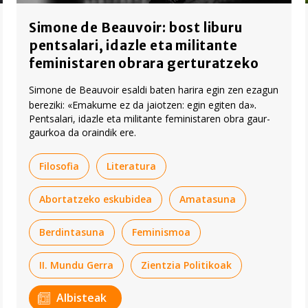
Simone de Beauvoir: bost liburu
pentsalari, idazle eta militante
feministaren obrara gerturatzeko
Simone de Beauvoir esaldi baten harira egin zen ezagun
.
bereziki: «Emakume ez da jaiotzen: egin egiten da»
Pentsalari, idazle eta militante feministaren obra gaur-
gaurkoa da oraindik ere.
Filosofia
Literatura
Abortatzeko eskubidea
Amatasuna
Berdintasuna
Feminismoa
II. Mundu Gerra
Zientzia Politikoak
Albisteak