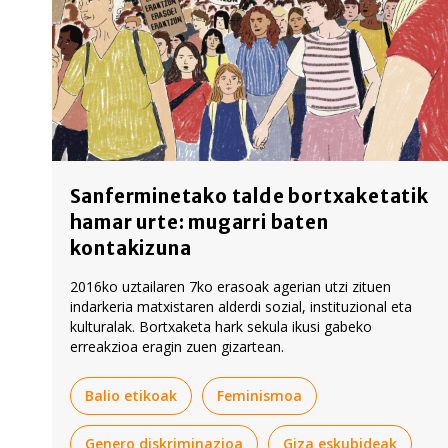
Sanferminetako talde bortxaketatik
hamar urte: mugarri baten
kontakizuna
2016ko uztailaren 7ko erasoak agerian utzi zituen
indarkeria matxistaren alderdi sozial, instituzional eta
kulturalak. Bortxaketa hark sekula ikusi gabeko
erreakzioa eragin zuen gizartean.
Balio etikoak
Feminismoa
Genero diskriminazioa
Giza eskubideak