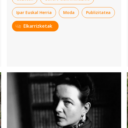
Ipar Euskal Herria
Moda
Publizitatea
Elkarrizketak